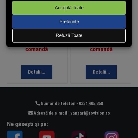
Piedestal Videowall Dahua DHI-
Piedestal Videowall Dahua
LS460UC-E/U-D1000 pentru
pentru Monitor 46 inch,
Monitor 46 inch, Montaj pe
Aluminiu Aeronautic, 1022 x
Podea, Aluminiu, 1022 x 1000 x
1000 x 265 mm, LS460UC-B-
260 mm
D1000
Disponibil la
Disponibil la
comandă
comandă
Detalii...
Detalii...
Număr de telefon - 0334.405.358
Adresă de e-mail - vanzari@rovision.ro
Ne găsești și pe: