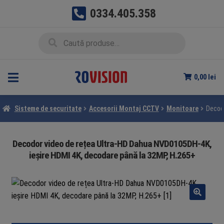
0334.405.358
Sari
Sari
Caută
Caută
la
la
după:
navigare
conținut
0,00
lei
Sisteme de securitate
Accesorii Montaj CCTV
Monitoare
Decodo
Decodor video de rețea Ultra-HD Dahua NVD0105DH-4K,
ieșire HDMI 4K, decodare până la 32MP, H.265+