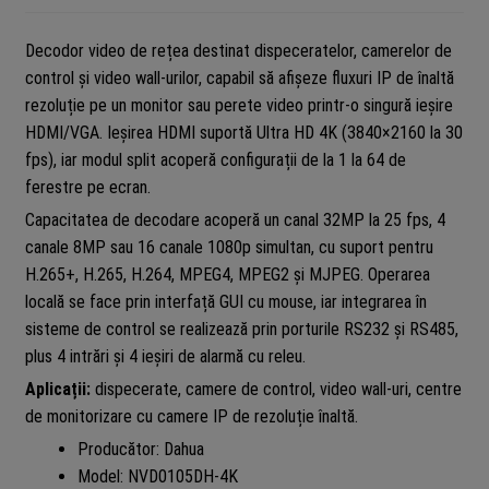
Decodor video de rețea destinat dispeceratelor, camerelor de
control și video wall-urilor, capabil să afișeze fluxuri IP de înaltă
rezoluție pe un monitor sau perete video printr-o singură ieșire
HDMI/VGA. Ieșirea HDMI suportă Ultra HD 4K (3840×2160 la 30
fps), iar modul split acoperă configurații de la 1 la 64 de
ferestre pe ecran.
Capacitatea de decodare acoperă un canal 32MP la 25 fps, 4
canale 8MP sau 16 canale 1080p simultan, cu suport pentru
H.265+, H.265, H.264, MPEG4, MPEG2 și MJPEG. Operarea
locală se face prin interfață GUI cu mouse, iar integrarea în
sisteme de control se realizează prin porturile RS232 și RS485,
plus 4 intrări și 4 ieșiri de alarmă cu releu.
Aplicații:
dispecerate, camere de control, video wall-uri, centre
de monitorizare cu camere IP de rezoluție înaltă.
Producător: Dahua
Model: NVD0105DH-4K