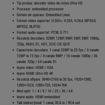
Tip produs: decoder video de rețea Ultra-HD
Procesor: embedded processor
Sistem de operare: Embedded Linux
Format video suportat: H.265+, H.265, H.264, MPEG4,
MPEG2, MJPEG
Format audio suportat: PCM, G.711
Rezoluții decodare: 32MP, 12MP, 8MP, 5MP, 3MP, 1080p,
720p, 960H, D1, HD1, 2CIF, CIF, QCIF
Capacitate decodare: 1 canal 32MP la 25 fps / 3 canale
12MP la 15 fps / 4 canale 8MP / 16 canale 1080p / 36
canale 720p / 64 canale D1
Ieșire video: HDMI / VGA
Ieșire HDMI: Ultra HD 4K
Rezoluții afișare: 3840×2160 la 30 fps, 1920×1080,
1280×1024, 1280×720, 1024×768
Mod split: 1 / 4 / 9 / 16 / 25 / 36 / 64
Ieșire audio: HDMI embedded
Talk bidirecțional: 1 canal, RCA in / RCA out