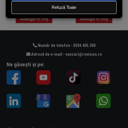
(cu TVA)
(cu TVA)
În stoc
În stoc
Adaugă în coș
Adaugă în coș
Număr de telefon - 0334.405.358
Adresă de e-mail - vanzari@rovision.ro
Ne găsești și pe: