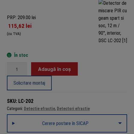
PRP: 209.00 lei
115,62
lei
(cu TVA)
În stoc
Cantitate
Adaugă în coș
Detector
de
Solicitare montaj
miscare
PIR
SKU:
LC-202
cu
Categorii:
Detectie efractie
,
Detectori efractie
geam
spart
Cerere postare în SICAP
si
soc,