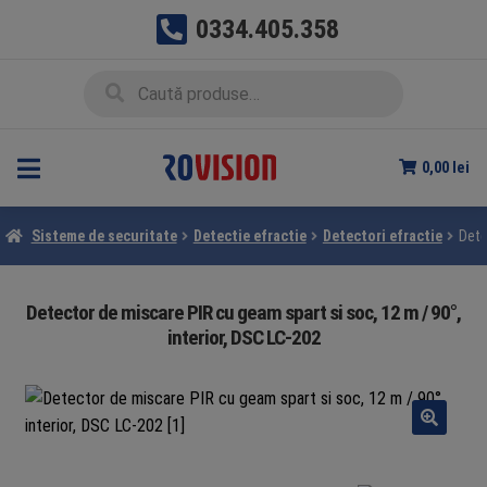
0334.405.358
Sari
Sari
Caută
Caută
la
la
după:
navigare
conținut
0,00
lei
Sisteme de securitate
Detectie efractie
Detectori efractie
Dete
Detector de miscare PIR cu geam spart si soc, 12 m / 90°,
interior, DSC LC-202