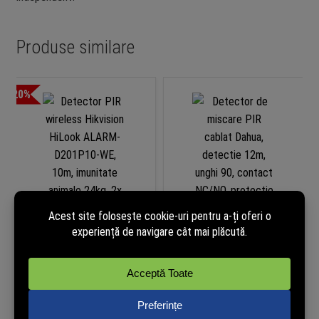
Produse similare
-20%
Detector PIR wireless Hikvision
Detector de miscare PIR cablat
HiLook ALARM-D201P10-WE,
Dahua, detectie 12m, unghi 90,
10m, imunitate animale 24kg,
contact NC/NO, protectie
2x baterie AA
tamper, ARD1233
85,99
lei
68,99
lei
113,99
lei