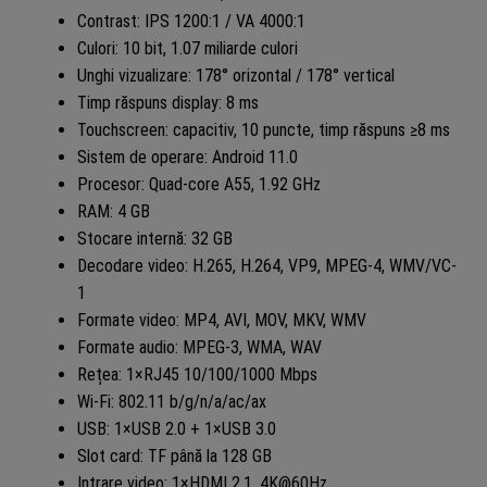
Contrast: IPS 1200:1 / VA 4000:1
Culori: 10 bit, 1.07 miliarde culori
Unghi vizualizare: 178° orizontal / 178° vertical
Timp răspuns display: 8 ms
Touchscreen: capacitiv, 10 puncte, timp răspuns ≥8 ms
Sistem de operare: Android 11.0
Procesor: Quad-core A55, 1.92 GHz
RAM: 4 GB
Stocare internă: 32 GB
Decodare video: H.265, H.264, VP9, MPEG-4, WMV/VC-
1
Formate video: MP4, AVI, MOV, MKV, WMV
Formate audio: MPEG-3, WMA, WAV
Rețea: 1×RJ45 10/100/1000 Mbps
Wi-Fi: 802.11 b/g/n/a/ac/ax
USB: 1×USB 2.0 + 1×USB 3.0
Slot card: TF până la 128 GB
Intrare video: 1×HDMI 2.1, 4K@60Hz