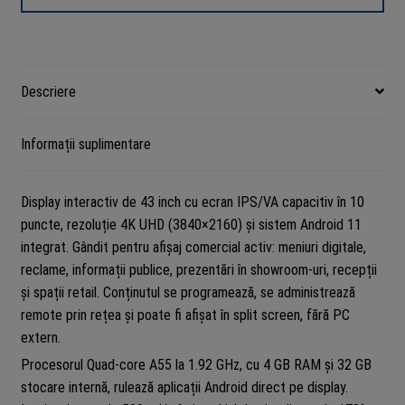
Descriere
Informații suplimentare
Display interactiv de 43 inch cu ecran IPS/VA capacitiv în 10
puncte, rezoluție 4K UHD (3840×2160) și sistem Android 11
integrat. Gândit pentru afișaj comercial activ: meniuri digitale,
reclame, informații publice, prezentări în showroom-uri, recepții
și spații retail. Conținutul se programează, se administrează
remote prin rețea și poate fi afișat în split screen, fără PC
extern.
Procesorul Quad-core A55 la 1.92 GHz, cu 4 GB RAM și 32 GB
stocare internă, rulează aplicații Android direct pe display.