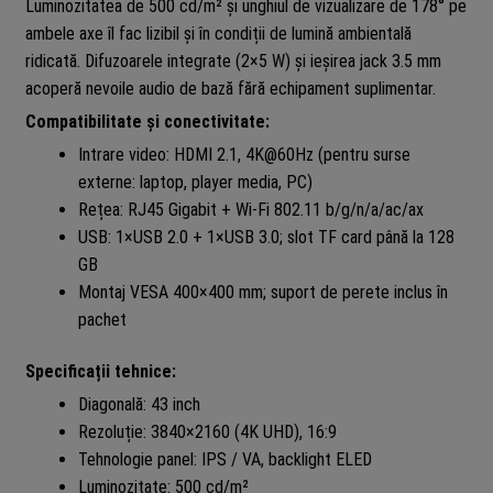
Luminozitatea de 500 cd/m² și unghiul de vizualizare de 178° pe
ambele axe îl fac lizibil și în condiții de lumină ambientală
ridicată. Difuzoarele integrate (2×5 W) și ieșirea jack 3.5 mm
acoperă nevoile audio de bază fără echipament suplimentar.
Compatibilitate și conectivitate:
Intrare video: HDMI 2.1, 4K@60Hz (pentru surse
externe: laptop, player media, PC)
Rețea: RJ45 Gigabit + Wi-Fi 802.11 b/g/n/a/ac/ax
USB: 1×USB 2.0 + 1×USB 3.0; slot TF card până la 128
GB
Montaj VESA 400×400 mm; suport de perete inclus în
pachet
Specificații tehnice:
Diagonală: 43 inch
Rezoluție: 3840×2160 (4K UHD), 16:9
Tehnologie panel: IPS / VA, backlight ELED
Luminozitate: 500 cd/m²