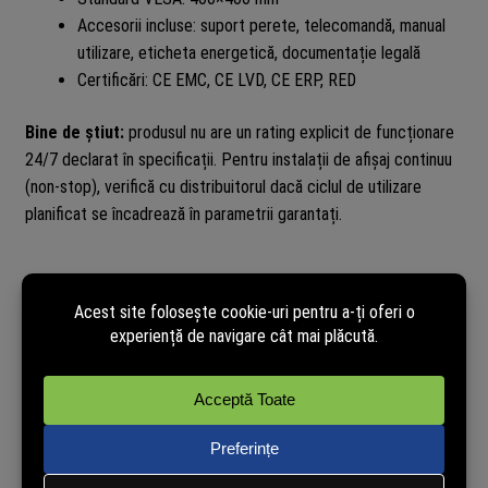
Accesorii incluse: suport perete, telecomandă, manual
utilizare, eticheta energetică, documentație legală
Certificări: CE EMC, CE LVD, CE ERP, RED
Bine de știut:
produsul nu are un rating explicit de funcționare
24/7 declarat în specificații. Pentru instalații de afișaj continuu
(non-stop), verifică cu distribuitorul dacă ciclul de utilizare
planificat se încadrează în parametrii garantați.
Recenzii verificate
powered by
TRUSTED.RO
Nu avem încă opinii de la clienți verificați pentru acest produs.
Recenzia poate fi lăsată doar de cei care au cumpărat pe site.
Cumpără și tu acum pentru a putea publica opinia ta în mod
independent!