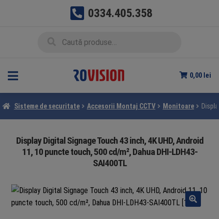
0334.405.358
Sari
Sari
Caută
Caută
la
la
după:
navigare
conținut
0,00
lei
Sisteme de securitate
Accesorii Montaj CCTV
Monitoare
Displa
Display Digital Signage Touch 43 inch, 4K UHD, Android
11, 10 puncte touch, 500 cd/m², Dahua DHI-LDH43-
SAI400TL