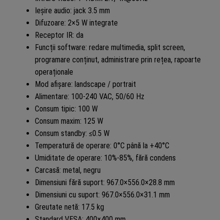
Ieșire audio: jack 3.5 mm
Difuzoare: 2×5 W integrate
Receptor IR: da
Funcții software: redare multimedia, split screen,
programare conținut, administrare prin rețea, rapoarte
operaționale
Mod afișare: landscape / portrait
Alimentare: 100-240 VAC, 50/60 Hz
Consum tipic: 100 W
Consum maxim: 125 W
Consum standby: ≤0.5 W
Temperatură de operare: 0°C până la +40°C
Umiditate de operare: 10%-85%, fără condens
Carcasă: metal, negru
Dimensiuni fără suport: 967.0×556.0×28.8 mm
Dimensiuni cu suport: 967.0×556.0×31.1 mm
Greutate netă: 17.5 kg
Standard VESA: 400×400 mm