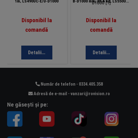
1m, LS490UC-E/U-D1000
B-D1000 mm, 20.6 kg, LS550UC-
B-D1000
Disponibil la
Disponibil la
comandă
comandă
Detalii...
Detalii...
Număr de telefon - 0334.405.358
Adresă de e-mail - vanzari@rovision.ro
Ne găsești și pe: