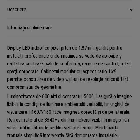
Descriere
Informații suplimentare
Display LED indoor cu pixel pitch de 1.87mm, gândit pentru
instalații profesionale unde imaginea se vede de aproape și
calitatea contează: săli de conferință, camere de control, retail,
spații corporate. Cabinetul modular cu aspect ratio 16:9
permite construirea de video wall-uri de rezoluție ridicată fără
compromisuri de geometrie.
Luminozitatea de 600 niti și contrastul 5000:1 asigură o imagine
lizibilă în condiții de iluminare ambientală variabilă, iar unghiul de
vizualizare H160/V160 face imaginea corectă și de pe laterale.
Refresh rate-ul de 3840Hz elimină flickerul vizibil în înregistrări
video, util în săli unde se filmează prezentări. Mentenanța
frontală simplifică intervenția fără demontarea instalației.