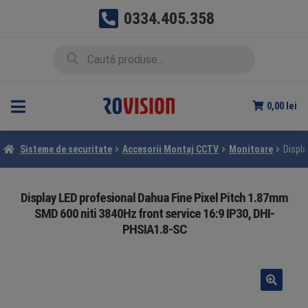
0334.405.358
Sari
Sari
Caută
Caută
la
la
după:
navigare
conținut
0,00
lei
Sisteme de securitate
Accesorii Montaj CCTV
Monitoare
Displa
Display LED profesional Dahua Fine Pixel Pitch 1.87mm
SMD 600 niti 3840Hz front service 16:9 IP30, DHI-
PHSIA1.8-SC