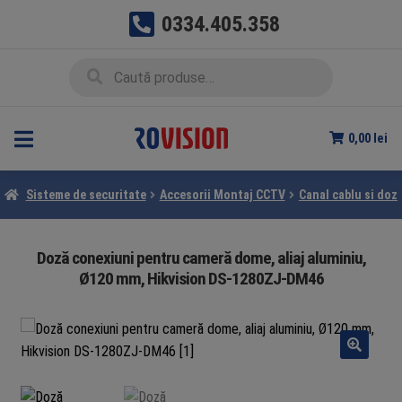
0334.405.358
Sari
Sari
Caută
Caută
la
la
după:
navigare
conținut
0,00
lei
Sisteme de securitate
Accesorii Montaj CCTV
Canal cablu si doz
Doză conexiuni pentru cameră dome, aliaj aluminiu,
Ø120 mm, Hikvision DS-1280ZJ-DM46