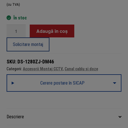
(cu TVA)
În stoc
Cantitate
Adaugă în coș
Doză
conexiuni
Solicitare montaj
pentru
cameră
SKU:
DS-1280ZJ-DM46
dome,
Categorii:
Accesorii Montaj CCTV
,
Canal cablu si doze
aliaj
aluminiu,
Cerere postare în SICAP
Ø120
mm,
Hikvision
DS-
1280ZJ-
Descriere
DM46