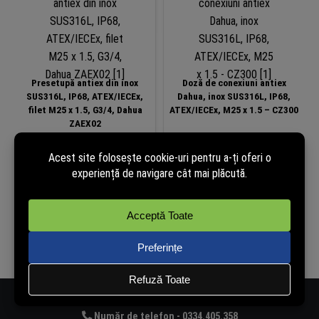
Presetupă antiex din inox
Doză de conexiuni antiex
SUS316L, IP68, ATEX/IECEx,
Dahua, inox SUS316L, IP68,
filet M25 x 1.5, G3/4, Dahua
ATEX/IECEx, M25 x 1.5 – CZ300
ZAEX02
Disponibil la
Disponibil la
comandă
comandă
Detalii...
Detalii...
Număr de telefon - 0334.405.358