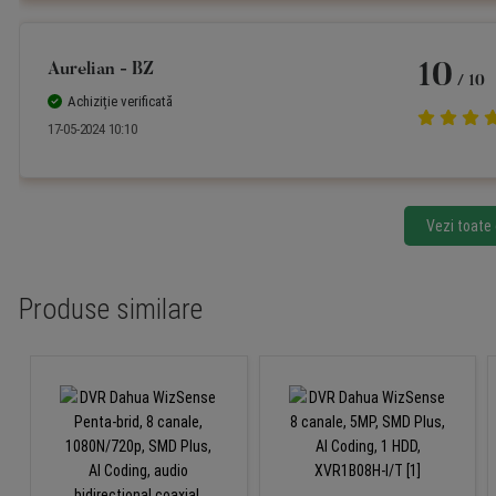
Aurelian - BZ
10
/ 10
Achiziție verificată
17-05-2024 10:10
Vezi toate 
Produse similare