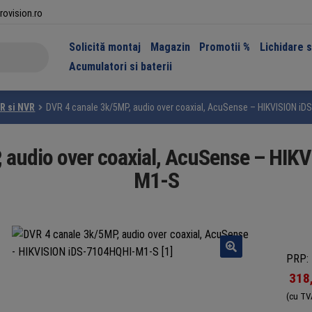
rovision.ro
Solicită montaj
Magazin
Promotii %
Lichidare 
Acumulatori si baterii
R si NVR
DVR 4 canale 3k/5MP, audio over coaxial, AcuSense – HIKVISION i
 audio over coaxial, AcuSense – HI
M1-S
PRP: 
318
(cu TV