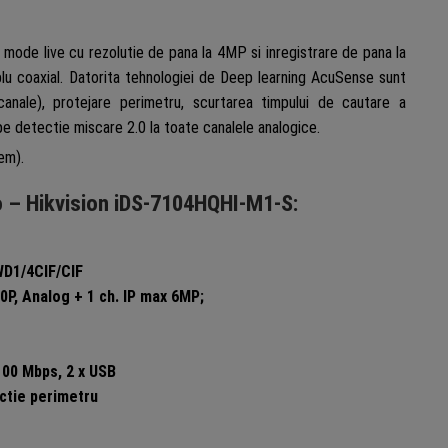
mode live cu rezolutie de pana la 4MP si inregistrare de pana la
blu coaxial. Datorita tehnologiei de Deep learning AcuSense sunt
 canale), protejare perimetru, scurtarea timpului de cautare a
e detectie miscare 2.0 la toate canalele analogice.
em).
o – Hikvision iDS-7104HQHI-M1-S:
WD1/4CIF/CIF
P, Analog + 1 ch. IP max 6MP;
/100 Mbps, 2 x USB
ctie perimetru