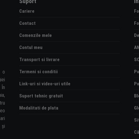
Suport
I
Cariere
Fo
Contact
Fo
Comenzile mele
De
Contul meu
A
Transport si livrare
S
Termeni si conditii
Po
e o
iei
Link-uri si video-uri utile
Po
 În
ia,
Suport tehnic gratuit
Bl
tru
Modalitati de plata
Gl
deo
ari
Si
și
Că