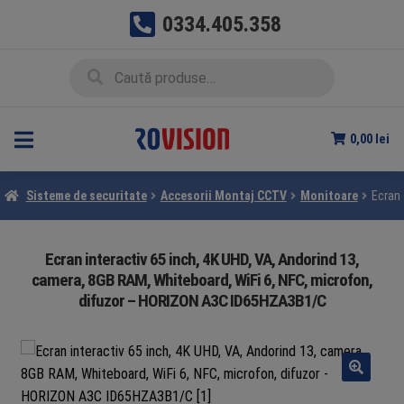
0334.405.358
Sari
Sari
Caută
Caută
la
la
după:
navigare
conținut
0,00
lei
Sisteme de securitate
Accesorii Montaj CCTV
Monitoare
Ecran 
Ecran interactiv 65 inch, 4K UHD, VA, Andorind 13,
camera, 8GB RAM, Whiteboard, WiFi 6, NFC, microfon,
difuzor – HORIZON A3C ID65HZA3B1/C