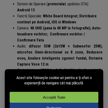
Sistem de Operare (
preinstalat
, updates OTA):
Android 13
Functii Speciale:
White Board Integrat; Distribuire
continut pe Android, iOS si Windows
Camera:
4K UHD (pana la 48 MP in fotografie); Auto-
Incadrare vorbitor; Confirmare vorbitor /
Confirmare Fata
Audio:
difuzor 55W (2x15W + Subwoofer 25W);
microfon Omni-directional cu 8 zone, Reducere
ecou, Anulare inteligenta zgomot fundal, Distanta
Captare Voce 12 m
Porturi intrare:
HDMI In x3 @ 4K 60Hz (1x frontal / 2x
spate); VGA; Display Port; Audio In; USB (frontal) x2
(v3.0); USB (spate) x2 (v3.0) + x1(v2.0); USB Type-C
x2 (1x65W frontal / 1x15W spate); Touch-USB x3 (1x
frontal / 2x spate); RJ45 (LAN) x2 (1000 Mbps) cu
comutator de retea incorporat; RS232 x1; OPS-PC
slot 19V 80pin