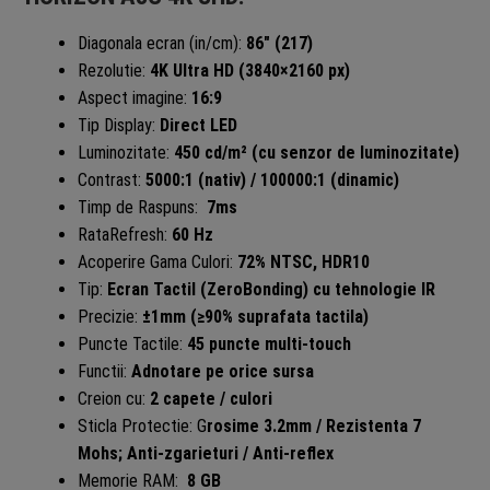
Diagonala ecran (in/cm):
86″ (217)
Rezolutie:
4K Ultra HD (3840×2160 px)
Aspect imagine:
16:9
Tip Display:
Direct LED
Luminozitate:
450 cd/m² (cu senzor de luminozitate)
Contrast:
5000:1 (nativ) / 100000:1 (dinamic)
Timp de Raspuns:
7ms
RataRefresh:
60 Hz
Acoperire Gama Culori:
72% NTSC, HDR10
Tip:
Ecran Tactil (ZeroBonding) cu tehnologie IR
Precizie:
±1mm (≥90% suprafata tactila)
Puncte Tactile:
45 puncte multi-touch
Functii:
Adnotare pe orice sursa
Creion cu:
2 capete / culori
Sticla Protectie: G
rosime 3.2mm / Rezistenta 7
Mohs; Anti-zgarieturi / Anti-reflex
Memorie RAM:
8 GB