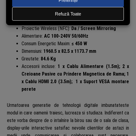
Porturi iesire:
HDMI Out x1 4K 60Hz; Audio Out;
S/PDIF Out
Conectivitate:
Wi-Fi; Bluetooth
Proiectie Wireless (NFC):
Da / Screen Mirroring
Alimentare:
AC 100-240V 50/60Hz
Consum Energetic Maxim:
≤ 450 W
Dimensiuni:
1960.5 x 82.5 x 1173.7 mm
Greutate:
84.6 Kg
Accesorii incluse:
1 x Cablu Alimentare (1.5m); 2 x
Creioane Pasive cu Prindere Magnetica de Rama; 1
x Cablu HDMI 2.0 (3.5m); 1 x Suport VESA montare
perete
Urmatoarea generatie de tehnologii digitale imbunatateste
modul in care oamenii traiesc, lucreaza si studiaza. Indiferent ca
este vorba despre de o intalnire la birou sau de o sala de clasa,
display-urile interactive satsifac nevoile clientilor de astazi in
medii unde comunicarea si colaborarea sunt necesare,