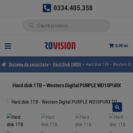
0334.405.358
Sari
Sari
Caută
Caută
la
la
după:
navigare
conținut
0,00
lei
Sisteme de securitate
Hard Disk (HDD)
Hard disk 1TB – Western D
Hard disk 1TB – Western Digital PURPLE WD10PURX