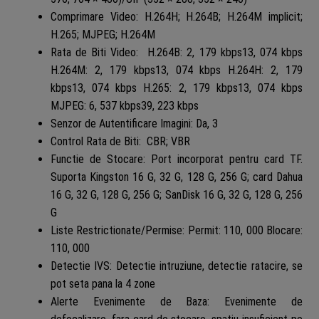
Comprimare Video: H.264H; H.264B; H.264M implicit;
H.265; MJPEG; H.264M
Rata de Biti Video: H.264B: 2, 179 kbps13, 074 kbps
H.264M: 2, 179 kbps13, 074 kbps H.264H: 2, 179
kbps13, 074 kbps H.265: 2, 179 kbps13, 074 kbps
MJPEG: 6, 537 kbps39, 223 kbps
Senzor de Autentificare Imagini: Da, 3
Control Rata de Biti: CBR; VBR
Functie de Stocare: Port incorporat pentru card TF.
Suporta Kingston 16 G, 32 G, 128 G, 256 G; card Dahua
16 G, 32 G, 128 G, 256 G; SanDisk 16 G, 32 G, 128 G, 256
G
Liste Restrictionate/Permise: Permit: 110, 000 Blocare:
110, 000
Detectie IVS: Detectie intruziune, detectie ratacire, se
pot seta pana la 4 zone
Alerte Evenimente de Baza: Evenimente de