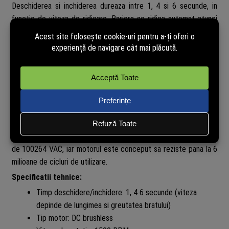
Deschiderea si inchiderea dureaza intre 1, 4 si 6 secunde, in
functie de viteza de ridicare. Bariera se ridica automat atunci
cand bratul atinge un obiect sau in caz de pana de curent, iar
viteza si pozitia de ridicare/coborare pot fi ajustate.
Suporta control la distanta pana la 50 m in spatiu liber si poate
fi integrata cu radar extern, bucla inductiva si protectie la
impact, beneficiind si de o iesire de 12 VDC pentru alimentarea
radarului extern. Camera poate fi conectata prin portul RS-485,
iar pe interfata web a camerei se pot citi starea barierei,
numarul de operatiuni si logul operatiunilor. Bariera functioneaza
la temperaturi intre 40 C si +70 C, cu o tensiune de alimentare
de 100264 VAC, iar motorul este conceput sa reziste pana la 6
milioane de cicluri de utilizare.
Specificatii tehnice:
Timp deschidere/inchidere: 1, 4 6 secunde (viteza
depinde de lungimea si greutatea bratului)
Tip motor: DC brushless