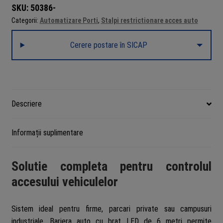
SKU:
50386-
camera
Categorii:
Automatizare Porti
,
Stalpi restrictionare acces auto
recunoastere
placute
Cerere postare în SICAP
Dahua,
4MP,
IR
30m,
alarma
Descriere
acustica
si
Informații suplimentare
vizuala,
lungime
brat
Solutie completa pentru controlul
cu
accesului vehiculelor
LED
4m,
Sistem ideal pentru firme, parcari private sau campusuri
detectie
industriale. Bariera auto cu brat LED de 6 metri permite
vehicul