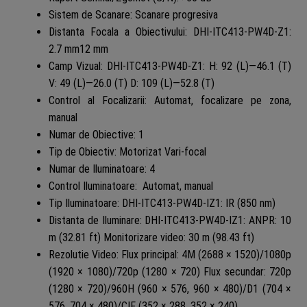
Sistem de Scanare: Scanare progresiva
Distanta Focala a Obiectivului: DHI-ITC413-PW4D-Z1:
2.7 mm12 mm
Camp Vizual: DHI-ITC413-PW4D-Z1: H: 92 (L)—46.1 (T)
V: 49 (L)—26.0 (T) D: 109 (L)—52.8 (T)
Control al Focalizarii: Automat, focalizare pe zona,
manual
Numar de Obiective: 1
Tip de Obiectiv: Motorizat Vari-focal
Numar de Iluminatoare: 4
Control Iluminatoare: Automat, manual
Tip Iluminatoare: DHI-ITC413-PW4D-IZ1: IR (850 nm)
Distanta de Iluminare: DHI-ITC413-PW4D-IZ1: ANPR: 10
m (32.81 ft) Monitorizare video: 30 m (98.43 ft)
Rezolutie Video: Flux principal: 4M (2688 × 1520)/1080p
(1920 × 1080)/720p (1280 × 720) Flux secundar: 720p
(1280 × 720)/960H (960 × 576, 960 × 480)/D1 (704 ×
576, 704 × 480)/CIF (352 × 288, 352 × 240)