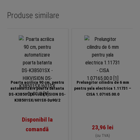
Produse similare
Poarta acrilica 90 cm, pentru
Prelungitor cilindru de 6 mm
automatizare poarta batanta
pentru yala electrica 1.11731 –
DS-K3B501SX – HIKVISION DS-
CISA 1.07165.00.0
K3B501SX/601SX-Dp90/2
Disponibil la
23,96
lei
comandă
(cu TVA)