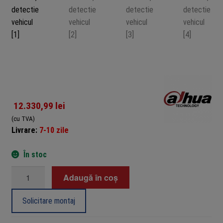
12.330,99
lei
(cu TVA)
Livrare:
7-10 zile
În stoc
Cantitate
Adaugă în coș
Kit
bariera
Solicitare montaj
auto
si