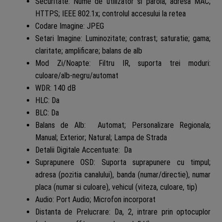
Securitate: Nume de utilizator si parola; adresa MAC;
HTTPS; IEEE 802.1x; controlul accesului la retea
Codare Imagine: JPEG
Setari Imagine: Luminozitate; contrast; saturatie; gama;
claritate; amplificare; balans de alb
Mod Zi/Noapte: Filtru IR, suporta trei moduri:
culoare/alb-negru/automat
WDR: 140 dB
HLC: Da
BLC: Da
Balans de Alb: Automat; Personalizare Regionala;
Manual; Exterior; Natural; Lampa de Strada
Detalii Digitale Accentuate: Da
Suprapunere OSD: Suporta suprapunere cu timpul;
adresa (pozitia canalului), banda (numar/directie), numar
placa (numar si culoare), vehicul (viteza, culoare, tip)
Audio: Port Audio; Microfon incorporat
Distanta de Prelucrare: Da, 2, intrare prin optocuplor