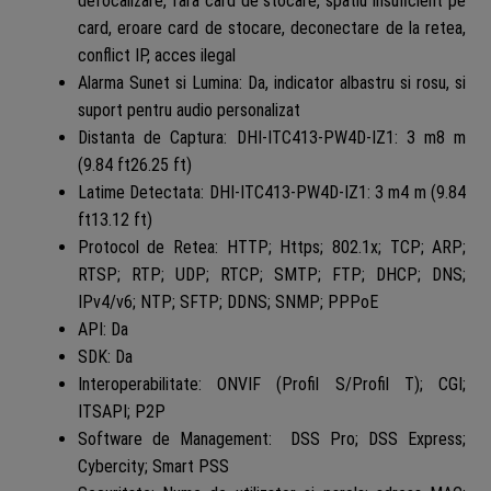
defocalizare, fara card de stocare, spatiu insuficient pe
card, eroare card de stocare, deconectare de la retea,
conflict IP, acces ilegal
Alarma Sunet si Lumina: Da, indicator albastru si rosu, si
suport pentru audio personalizat
Distanta de Captura: DHI-ITC413-PW4D-IZ1: 3 m8 m
(9.84 ft26.25 ft)
Latime Detectata: DHI-ITC413-PW4D-IZ1: 3 m4 m (9.84
ft13.12 ft)
Protocol de Retea: HTTP; Https; 802.1x; TCP; ARP;
RTSP; RTP; UDP; RTCP; SMTP; FTP; DHCP; DNS;
IPv4/v6; NTP; SFTP; DDNS; SNMP; PPPoE
API: Da
SDK: Da
Interoperabilitate: ONVIF (Profil S/Profil T); CGI;
ITSAPI; P2P
Software de Management: DSS Pro; DSS Express;
Cybercity; Smart PSS