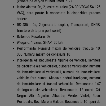
(valoare pe off/on cu nod umed: 5 V)
Iesire Alarma: Da, 2, iesire cu releu (2A 30 VDC/0.5A 125
VAC), care poate fi conectata la dispozitive precum
bariere
RS-485: Da, 2 (jumatate duplex, Transparent, DHRS,
trimitere date prin port serial)
Buton de Resetare: Da
Wiegand: 1 canal, SHA-1 26 biti
Performanta; Numarul maxim de vehicule trecute: 10,
000 Numarul maxim de conexiuni: 10
Inteligenta AI: Recunoaste tipurile de vehicule, semnele
de circulatie ale vehiculelor, culoarea vehiculelor, numarul
de inmatriculare al vehiculului, numarul de inmatriculare,
vehicule fara numar. Afiseaza cadrul inteligent, numarul
de inmatriculare si traseul vehiculului. Recunoaste 147
de logo-uri ale vehiculelor. Recunoaste 12 culori: Gri,
Negru, Alb, Argintiu, Albastru, Verde, Violet, Rosu,
Portocaliu, Roz, Maro si Galben. Recunoaste 10 tipuri de