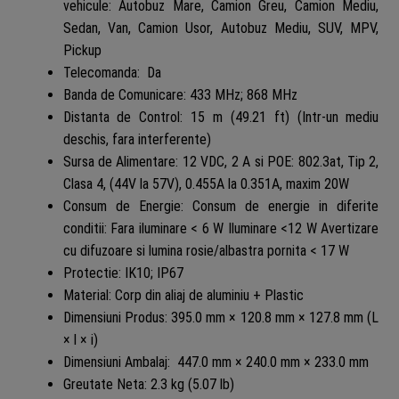
vehicule: Autobuz Mare, Camion Greu, Camion Mediu,
Sedan, Van, Camion Usor, Autobuz Mediu, SUV, MPV,
Pickup
Telecomanda: Da
Banda de Comunicare: 433 MHz; 868 MHz
Distanta de Control: 15 m (49.21 ft) (Intr-un mediu
deschis, fara interferente)
Sursa de Alimentare: 12 VDC, 2 A si POE: 802.3at, Tip 2,
Clasa 4, (44V la 57V), 0.455A la 0.351A, maxim 20W
Consum de Energie: Consum de energie in diferite
conditii: Fara iluminare < 6 W Iluminare <12 W Avertizare
cu difuzoare si lumina rosie/albastra pornita < 17 W
Protectie: IK10; IP67
Material: Corp din aliaj de aluminiu + Plastic
Dimensiuni Produs: 395.0 mm × 120.8 mm × 127.8 mm (L
× l × i)
Dimensiuni Ambalaj: 447.0 mm × 240.0 mm × 233.0 mm
Greutate Neta: 2.3 kg (5.07 lb)