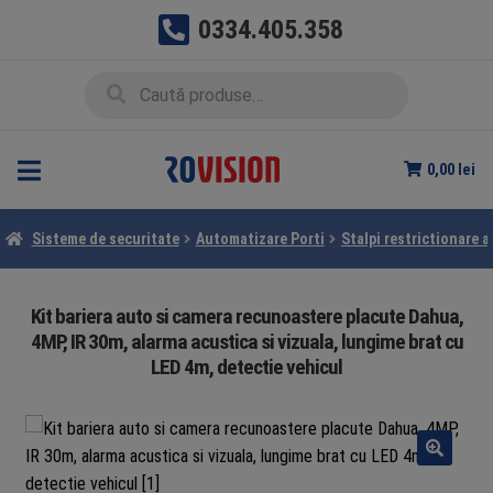
0334.405.358
Sari
Sari
Caută
Caută
la
la
după:
navigare
conținut
0,00
lei
Sisteme de securitate
Automatizare Porti
Stalpi restrictionare 
Kit bariera auto si camera recunoastere placute Dahua,
4MP, IR 30m, alarma acustica si vizuala, lungime brat cu
LED 4m, detectie vehicul