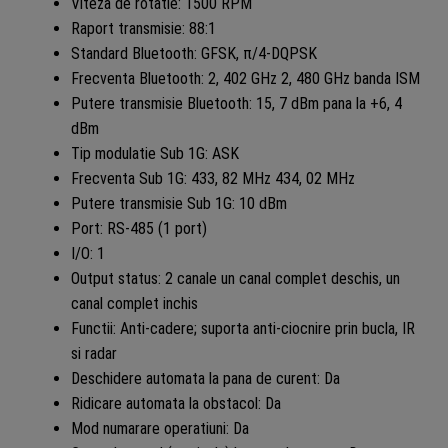
Viteza de rotatie: 1500 RPM
Raport transmisie: 88:1
Standard Bluetooth: GFSK, π/4-DQPSK
Frecventa Bluetooth: 2, 402 GHz 2, 480 GHz banda ISM
Putere transmisie Bluetooth: 15, 7 dBm pana la +6, 4
dBm
Tip modulatie Sub 1G: ASK
Frecventa Sub 1G: 433, 82 MHz 434, 02 MHz
Putere transmisie Sub 1G: 10 dBm
Port: RS-485 (1 port)
I/O: 1
Output status: 2 canale un canal complet deschis, un
canal complet inchis
Functii: Anti-cadere; suporta anti-ciocnire prin bucla, IR
si radar
Deschidere automata la pana de curent: Da
Ridicare automata la obstacol: Da
Mod numarare operatiuni: Da