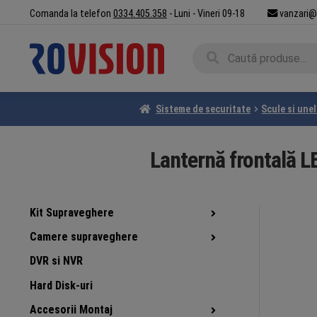
Sari
Sari
Comanda la telefon
0334.405.358
- Luni - Vineri 09-18
vanzari@
la
la
navigare
conținut
Caută
Caută
după:
Sisteme de securitate
Scule si une
Lanternă frontală 
Kit Supraveghere
Camere supraveghere
DVR si NVR
Hard Disk-uri
Accesorii Montaj