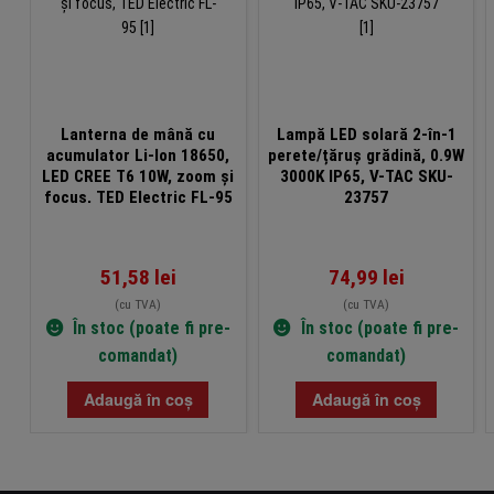
Lanterna de mână cu
Lampă LED solară 2-în-1
acumulator Li-Ion 18650,
perete/țăruș grădină, 0.9W
LED CREE T6 10W, zoom și
3000K IP65, V-TAC SKU-
focus, TED Electric FL-95
23757
51,58
lei
74,99
lei
(cu TVA)
(cu TVA)
În stoc (poate fi pre-
În stoc (poate fi pre-
comandat)
comandat)
Adaugă în coș
Adaugă în coș