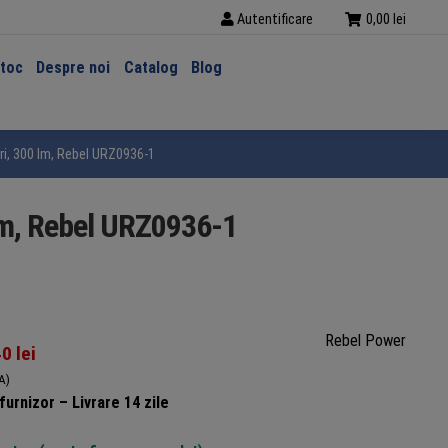
Autentificare
0,00
lei
stoc
Despre noi
Catalog
Blog
i, 300 lm, Rebel URZ0936-1
lm, Rebel URZ0936-1
Rebel Power
40
lei
A)
furnizor – Livrare 14 zile