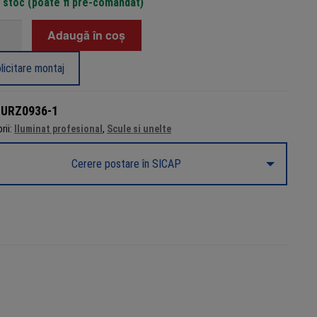
n stoc (poate fi pre-comandat)
tate
Adaugă în coș
rnă
lă
licitare montaj
:
URZ0936-1
rii:
Iluminat profesional
,
Scule si unelte
Cerere postare în SICAP
atori,
936-