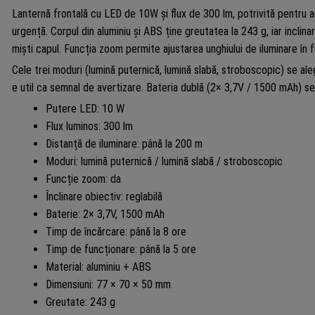
Lanternă frontală cu LED de 10W și flux de 300 lm, potrivită pentru activ
urgență. Corpul din aluminiu și ABS ține greutatea la 243 g, iar inclina
miști capul. Funcția zoom permite ajustarea unghiului de iluminare în 
Cele trei moduri (lumină puternică, lumină slabă, stroboscopic) se a
e util ca semnal de avertizare. Bateria dublă (2× 3,7V / 1500 mAh) se 
Putere LED: 10 W
Flux luminos: 300 lm
Distanță de iluminare: până la 200 m
Moduri: lumină puternică / lumină slabă / stroboscopic
Funcție zoom: da
Înclinare obiectiv: reglabilă
Baterie: 2× 3,7V, 1500 mAh
Timp de încărcare: până la 8 ore
Timp de funcționare: până la 5 ore
Material: aluminiu + ABS
Dimensiuni: 77 × 70 × 50 mm
Greutate: 243 g