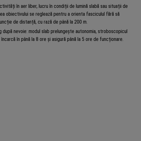
ități în aer liber, lucru în condiții de lumină slabă sau situații de
rea obiectivului se reglează pentru a orienta fasciculul fără să
funcție de distanță, cu rază de până la 200 m.
leg după nevoie: modul slab prelungește autonomia, stroboscopicul
încarcă în până la 8 ore și asigură până la 5 ore de funcționare.