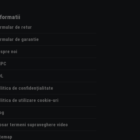
nformatii
rmular de retur
rmular de garantie
spre noi
NPC
OL
litica de confidențialitate
litica de utilizare cookie-uri
og
osar termeni supraveghere video
temap