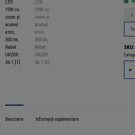
Î
Canti
Lante
fronta
So
LED
10W
SKU
cu
Catego
zoom
și
acumul
300
lm,
Rebel
URZ0
1
Descriere
Informații suplimentare