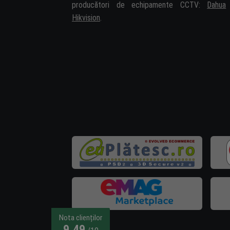
producători de echipamente CCTV:
Dahua
Hikvision
.
Nota clienților
9,49