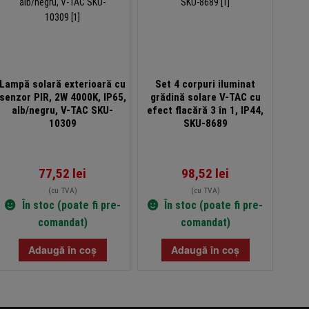
Lampă solară exterioară cu
Set 4 corpuri iluminat
Trep
senzor PIR, 2W 4000K, IP65,
grădină solare V-TAC cu
ref
alb/negru, V-TAC SKU-
efect flacără 3 în 1, IP44,
regl
10309
SKU-8689
77,52
lei
98,52
lei
(cu TVA)
(cu TVA)
În stoc (poate fi pre-
În stoc (poate fi pre-
comandat)
comandat)
Adaugă în coș
Adaugă în coș