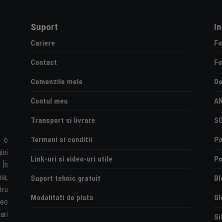
Suport
I
Cariere
Fo
Contact
Fo
Comenzile mele
De
Contul meu
A
Transport si livrare
S
Termeni si conditii
Po
e o
iei
Link-uri si video-uri utile
Po
 În
ia,
Suport tehnic gratuit
Bl
tru
Modalitati de plata
Gl
deo
ari
Si