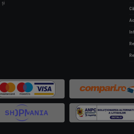
și
Că
Ac
In
Re
Re