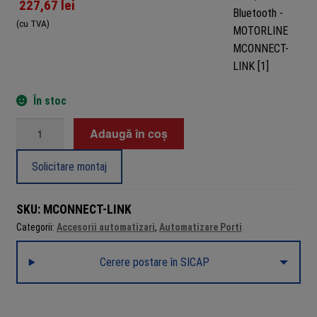
227,67
lei
(cu TVA)
În stoc
Cantitate
Adaugă în coș
Modul
comanda
Solicitare montaj
si
programare
SKU:
MCONNECT-LINK
automatizari,
Categorii:
Accesorii automatizari
,
Automatizare Porti
Wi-
Fi,
Cerere postare în SICAP
Bluetooth
-
MOTORLINE