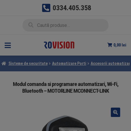
0334.405.358
Sari
Sari
Caută
Caută
la
la
după:
navigare
conținut
0,00
lei
Sisteme de securitate
Automatizare Porti
Accesorii automatizar
Modul comanda si programare automatizari, Wi-Fi,
Bluetooth – MOTORLINE MCONNECT-LINK