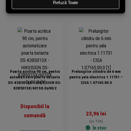
Produse similare
Poarta acrilica 90 cm, pentru
Prelungitor cilindru de 6 mm
automatizare poarta batanta
pentru yala electrica 1.11731 –
DS-K3B501SX – HIKVISION DS-
CISA 1.07165.00.0
K3B501SX/601SX-Dp90/2
Disponibil la
23,96
lei
comandă
(cu TVA)
În stoc