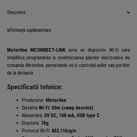
MCONNECT-
LINK
Descriere
Informații suplimentare
Motorline MCONNECT-LINK
este un dispozitiv Wi-Fi care
simplifica programarea si monitorizarea placilor electronice de
comanda Motorline, permitandu-va si controlul usilor sau portilor
de la distanta.
Specificatii tehnice:
Producator:
Motorline
Distanta
Wi-Fi: 50m (camp deschis)
Alimentare:
5V DC, 100 mA, USB type C
Greutate:
70g
Protocol Wi-Fi:
802.11b/g/n