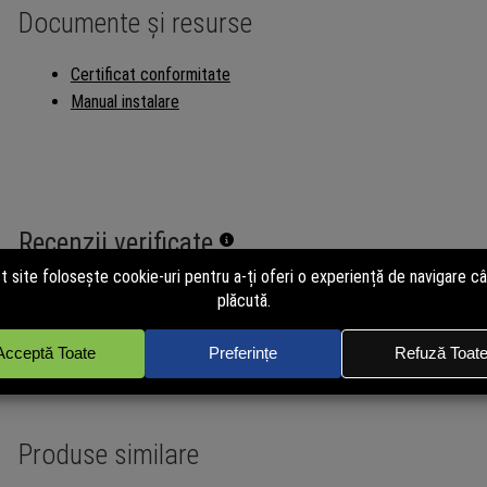
Documente și resurse
Certificat conformitate
Manual instalare
Recenzii verificate
powered by
TRUSTED.RO
Nu avem încă opinii de la clienți verificați pentru acest produs. Recen
de cei care au cumpărat pe site. Cumpără și tu acum pentru a putea p
independent!
Produse similare