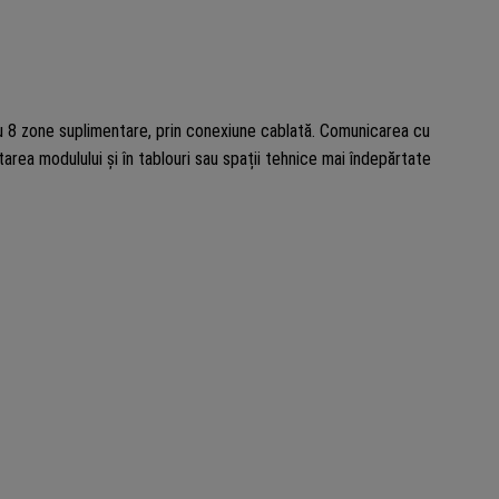
108
8 zone suplimentare, prin conexiune cablată. Comunicarea cu
ea modulului și în tablouri sau spații tehnice mai îndepărtate