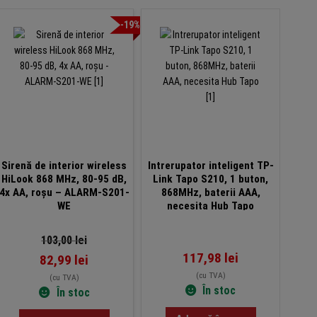
-19%
Sirenă de interior wireless
Intrerupator inteligent TP-
Hub 
HiLook 868 MHz, 80-95 dB,
Link Tapo S210, 1 buton,
IR &
4x AA, roșu – ALARM-S201-
868MHz, baterii AAA,
Blu
WE
necesita Hub Tapo
con
103,00
lei
117,98
lei
82,99
lei
(cu TVA)
(cu TVA)
În stoc
În stoc