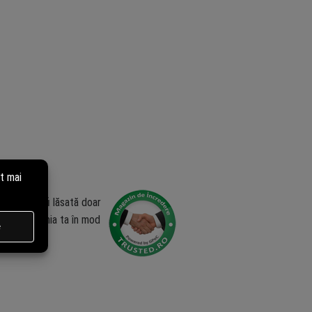
zia poate fi lăsată doar
ublica opinia ta în mod