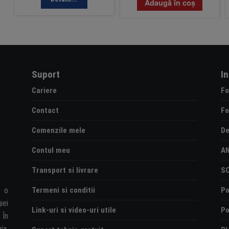
Adaugă în coș
Suport
I
Cariere
Fo
Contact
Fo
Comenzile mele
De
Contul meu
A
Transport si livrare
S
Termeni si conditii
Po
e o
iei
Link-uri si video-uri utile
Po
 În
ia,