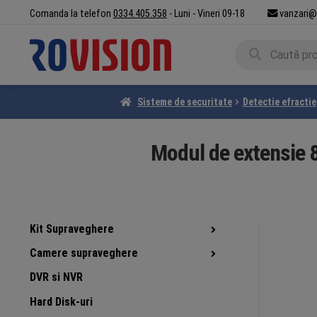
Sari
Sari
Comanda la telefon
0334.405.358
- Luni - Vineri 09-18
vanzari@
la
la
Caută
navigare
conținut
Caută
după:
Sisteme de securitate
Detectie efractie
Modul de extensie 
Kit Supraveghere
Camere supraveghere
DVR si NVR
Hard Disk-uri