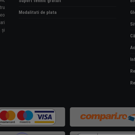
Suport tehnic gratuit
Bl
tru
Modalitati de plata
Gl
deo
ari
Si
și
Că
Ac
In
Re
Re