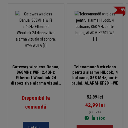
-19%
Gateway wireless Dahua,
Telecomandă wireless
868MHz WiFi 2.4GHz
pentru alarme HiLook, 4
Ethernet WisuLink 24
butoane, 868 MHz, anti-
dispozitive alarma vizuala
bruiaj, ALARM-KF201-WE
si sonora, HY-GW01A
52,99
lei
Disponibil la
42,99
lei
comandă
(cu TVA)
În stoc
Detalii...