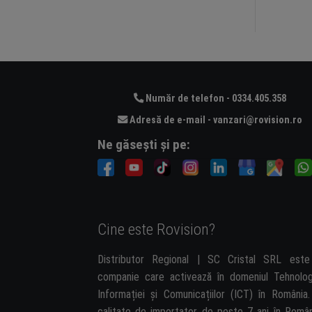
Număr de telefon - 0334.405.358
Adresă de e-mail - vanzari@rovision.ro
Ne găsești și pe:
Cine este Rovision?
Distributor Regional | SC Cristal SRL est
companie care activează în domeniul Tehnolog
Informației și Comunicațiilor (ICT) în România.
calitate de importator de peste 7 ani în Român