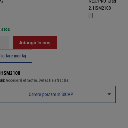
A)
n stoc
tate
Adaugă în coș
licitare montaj
sie
:
HSM2108
rii:
Accesorii efractie
,
Detectie efractie
u
ale
Cerere postare în SICAP
Series
PRO,