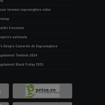
og
osar termeni supraveghere video
temap
utări frecvente
operire nationala
fo Despre Camerele de Supraveghere
gulament Tombola 2024
gulament Black Friday 2025