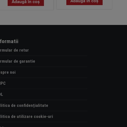
Adaugă în coș
Adaugă în coș
nformatii
rmular de retur
rmular de garantie
spre noi
NPC
OL
litica de confidențialitate
litica de utilizare cookie-uri