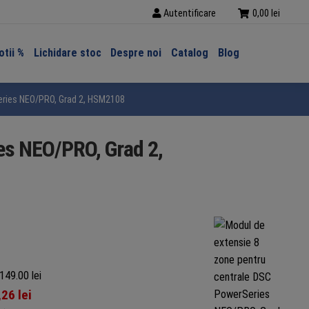
Autentificare
0,00
lei
tii %
Lichidare stoc
Despre noi
Catalog
Blog
eries NEO/PRO, Grad 2, HSM2108
es NEO/PRO, Grad 2,
149.00 lei
,26
lei