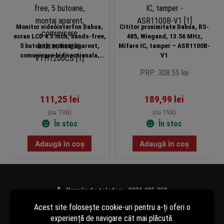
Monitor videointerfon Dahua,
Cititor proximitate Dahua, RS-
ecran LCD 4.3 inch, hands-free,
485, Wiegand, 13.56 MHz,
5 butoane, montaj aparent,
Mifare IC, tamper – ASR1100B-
comunicare bidirectionala,
V1
VTH1200CS
PRP: 308.55 lei
111,25
lei
189,99
lei
(cu TVA)
(cu TVA)
În stoc
În stoc
Adaugă în coș
Adaugă în coș
Număr de telefon - 0334.405.358
Adresă de e-mail - vanzari@rovision.ro
Ne găsești și pe: