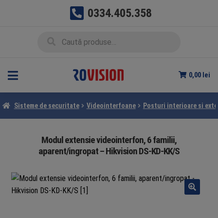
0334.405.358
Sari
Sari
Caută
Caută
la
la
după:
navigare
conținut
0,00
lei
Sisteme de securitate
Videointerfoane
Posturi interioare si exte
Modul extensie videointerfon, 6 familii,
aparent/ingropat – Hikvision DS-KD-KK/S