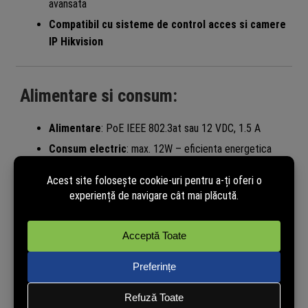
avansata
Compatibil cu sisteme de control acces si camere
IP Hikvision
Alimentare si consum:
Alimentare
: PoE IEEE 802.3at sau 12 VDC, 1.5 A
Consum electric
: max. 12W – eficienta energetica
ridicata
Specificatii fizice si de mediu:
Dimensiuni
: 180.4 x 128.4 x 21.8 mm
Greutate
: 366.7 g
Temperatura operare
: -10°C ~ +50°C