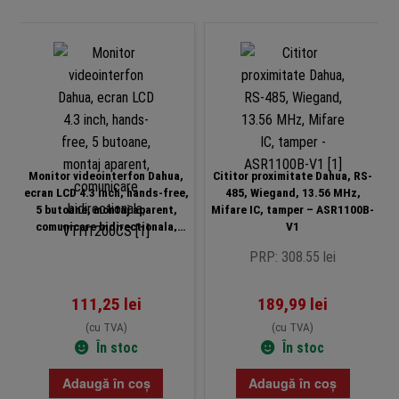
Monitor videointerfon Dahua,
Cititor proximitate Dahua, RS-
ecran LCD 4.3 inch, hands-free,
485, Wiegand, 13.56 MHz,
5 butoane, montaj aparent,
Mifare IC, tamper – ASR1100B-
comunicare bidirectionala,
V1
VTH1200CS
PRP: 308.55 lei
111,25
lei
189,99
lei
(cu TVA)
(cu TVA)
În stoc
În stoc
Adaugă în coș
Adaugă în coș