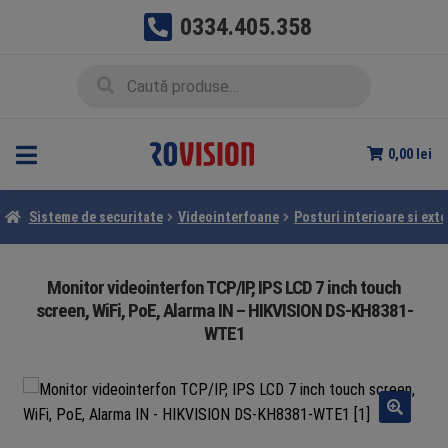
0334.405.358
Sari
Sari
Caută
Caută
la
la
după:
navigare
conținut
0,00
lei
Sisteme de securitate
Videointerfoane
Posturi interioare si exte
Monitor videointerfon TCP/IP, IPS LCD 7 inch touch
screen, WiFi, PoE, Alarma IN – HIKVISION DS-KH8381-
WTE1