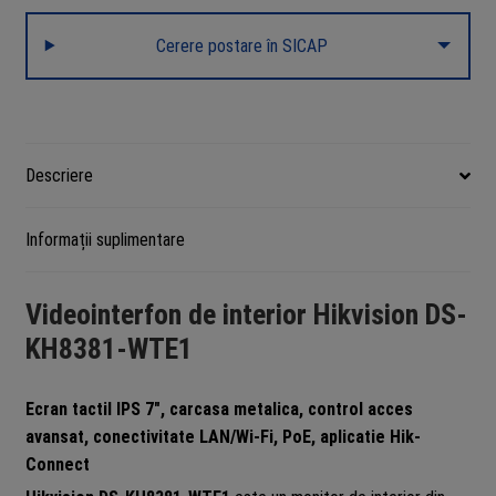
inch
Cerere postare în SICAP
touch
screen,
WiFi,
PoE,
Alarma
Descriere
IN
-
Informații suplimentare
HIKVISION
DS-
KH8381-
Videointerfon de interior Hikvision DS-
WTE1
KH8381-WTE1
Ecran tactil IPS 7″, carcasa metalica, control acces
avansat, conectivitate LAN/Wi-Fi, PoE, aplicatie Hik-
Connect