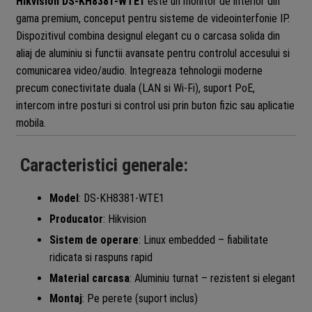
Hikvision DS-KH8381-WTE1
este un monitor de interior din
gama premium, conceput pentru sisteme de videointerfonie IP.
Dispozitivul combina designul elegant cu o carcasa solida din
aliaj de aluminiu si functii avansate pentru controlul accesului si
comunicarea video/audio. Integreaza tehnologii moderne
precum conectivitate duala (LAN si Wi-Fi), suport PoE,
intercom intre posturi si control usi prin buton fizic sau aplicatie
mobila.
Caracteristici generale:
Model
: DS-KH8381-WTE1
Producator
: Hikvision
Sistem de operare
: Linux embedded – fiabilitate
ridicata si raspuns rapid
Material carcasa
: Aluminiu turnat – rezistent si elegant
Montaj
: Pe perete (suport inclus)