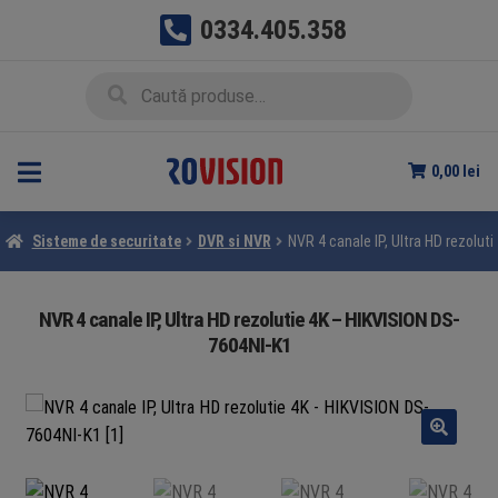
0334.405.358
Sari
Sari
Caută
Caută
la
la
după:
navigare
conținut
0,00
lei
Sisteme de securitate
DVR si NVR
NVR 4 canale IP, Ultra HD rezolut
NVR 4 canale IP, Ultra HD rezolutie 4K – HIKVISION DS-
7604NI-K1