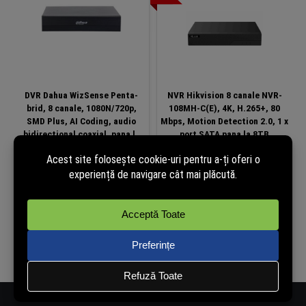
DVR Dahua WizSense Penta-
NVR Hikvision 8 canale NVR-
brid, 8 canale, 1080N/720p,
108MH-C(E), 4K, H.265+, 80
SMD Plus, AI Coding, audio
Mbps, Motion Detection 2.0, 1 x
bidirectional coaxial, pana la
port SATA pana la 8TB
10 camere IP 6MP, 1 HDD 6TB,
XVR1B08-I/T
386,99
lei
272,99
lei
328,99
lei
(cu TVA)
(cu TVA)
În stoc
În stoc
Adaugă în coș
Adaugă în coș