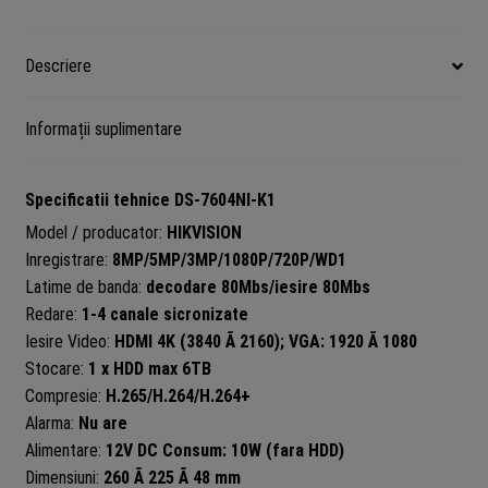
Descriere
Informații suplimentare
Specificatii tehnice DS-7604NI-K1
Model / producator:
HIKVISION
Inregistrare:
8MP/5MP/3MP/1080P/720P/WD1
Latime de banda:
decodare 80Mbs/iesire 80Mbs
Redare:
1-4 canale sicronizate
Iesire Video:
HDMI 4K (3840 Ã 2160); VGA: 1920 Ã 1080
Stocare:
1 x HDD max 6TB
Compresie:
H.265/H.264/H.264+
Alarma:
Nu are
Alimentare:
12V DC Consum: 10W (fara HDD)
Dimensiuni:
260 Ã 225 Ã 48 mm