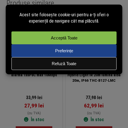
Produse similare
-18%
-19%
-1
Modul LAN Ethernet HiLook
Camera analog Turbo HD
ALARM-C201N pentru centrala
HiLook Hikvision 2MP Smart
alarma 1x8P8C max 10Mbps
Hybrid Light IR 20m lumina alba
20m, IP66 THC-B127-LMC
33,99
lei
77,98
lei
27,99
lei
62,99
lei
(cu TVA)
(cu TVA)
În stoc
În stoc