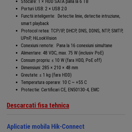
Stocare: 1 × HDD SATA pana la 6 TB
Porturi USB: 2 × USB 2.0
Functii inteligente: Detectie linie, detectie intruziune,
smart playback
Protocol retea: TCP/IP, DHCP, DNS, DDNS, NTP, SMTP,
UPnP, HiLookVision
Conexiuni remote: Pana la 16 conexiuni simultane
Alimentare: 48 VDC, max. 75 W (inclusiv PoE)
Consum propriu: ≤ 10 W (fara HDD, PoE off)
Dimensiuni: 285 × 210 × 48 mm
Greutate: ≤ 1 kg (fara HDD)
Temperatura operare: 10 C ~ +55 C
Protectie: Certificari CE, EN50130-4, EMC
Descarcati fisa tehnica
Aplicatie mobila Hik-Connect