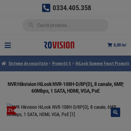
0334.405.358
Sari
Sari
Caută
Caută
la
la
după:
navigare
conținut
0,00
lei
Sisteme de securitate
Promotii %
HiLook Summer Feast Promotio
NVR Hikvision HiLook NVR-108H-D/8P(D), 8 canale, 6MP,
60Mbps, 1 SATA, HDMI, VGA, PoE
-12%