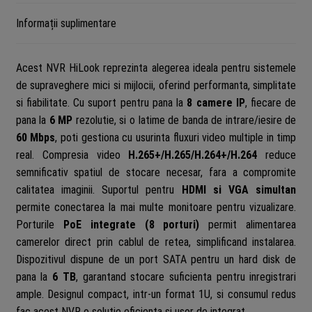
Informații suplimentare
Acest NVR HiLook reprezinta alegerea ideala pentru sistemele
de supraveghere mici si mijlocii, oferind performanta, simplitate
si fiabilitate. Cu suport pentru pana la
8 camere IP
, fiecare de
pana la
6 MP
rezolutie, si o latime de banda de intrare/iesire de
60 Mbps
, poti gestiona cu usurinta fluxuri video multiple in timp
real. Compresia video
H.265+/H.265/H.264+/H.264
reduce
semnificativ spatiul de stocare necesar, fara a compromite
calitatea imaginii. Suportul pentru
HDMI si VGA simultan
permite conectarea la mai multe monitoare pentru vizualizare.
Porturile
PoE integrate (8 porturi)
permit alimentarea
camerelor direct prin cablul de retea, simplificand instalarea.
Dispozitivul dispune de un port SATA pentru un hard disk de
pana la
6 TB
, garantand stocare suficienta pentru inregistrari
ample. Designul compact, intr-un format 1U, si consumul redus
fac acest NVR o solutie eficienta si usor de integrat.