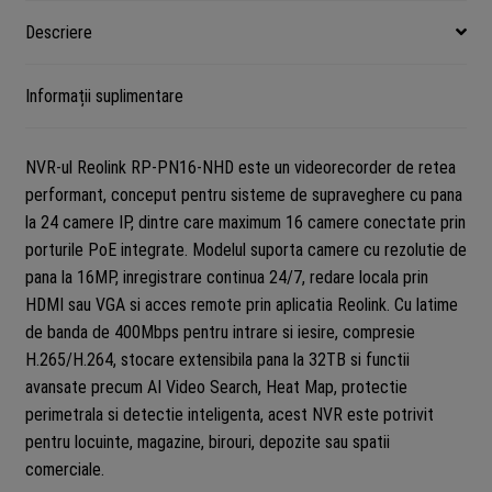
Descriere
Informații suplimentare
NVR-ul Reolink RP-PN16-NHD este un videorecorder de retea
performant, conceput pentru sisteme de supraveghere cu pana
la 24 camere IP, dintre care maximum 16 camere conectate prin
porturile PoE integrate. Modelul suporta camere cu rezolutie de
pana la 16MP, inregistrare continua 24/7, redare locala prin
HDMI sau VGA si acces remote prin aplicatia Reolink. Cu latime
de banda de 400Mbps pentru intrare si iesire, compresie
H.265/H.264, stocare extensibila pana la 32TB si functii
avansate precum AI Video Search, Heat Map, protectie
perimetrala si detectie inteligenta, acest NVR este potrivit
pentru locuinte, magazine, birouri, depozite sau spatii
comerciale.