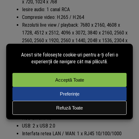
x 720, 1024 x 768
Iesire audio: 1 canal RCA
Compresie video: H.265 / H.264
Rezolutii live view / playback: 7680 x 2160, 4608 x
1728, 4512 x 2512, 4096 x 3072, 3840 x 2160, 2560 x
2560, 2560 x 1920, 2560 x 1440, 2048 x 1536, 2304 x
1296, 1080p, 720p
Redare sincrona: 1 – 4 canale
Redare la 8MP sau rezolutie mai mare: suporta 1 canal
playback
Interfata SATA: 2 x SATA
HDD inclus: nu, pentru varianta NHD
Capacitate maxima HDD: pana la 16TB pentru fiecare
HDD
Capacitate totala stocare: pana la 32TB
HDD extern: nu
USB: 2 x USB 2.0
Interfata retea LAN / WAN: 1 x RJ45 10/100/1000