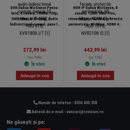
DVR Dahua WizSense Penta-
NVR IP Dahua WizSense, 8
brid, 8 canale, 1080N/720p,
canale, 12MP, SMD Plus,
SMD Plus, AI Coding, audio
recunoastere faciala, protectie
bidirectional coaxial, pana la
perimetrala, 80 Mbps, HDMI 4K,
10 camere IP 6MP, 1 HDD 6TB,
1 HDD 10TB, NVR2108-I2
XVR1B08-I/T
272,99
lei
443,99
lei
(cu TVA)
(cu TVA)
În stoc
În stoc
Adaugă în coș
Adaugă în coș
Număr de telefon - 0334.405.358
Adresă de e-mail - vanzari@rovision.ro
Ne găsești și pe: