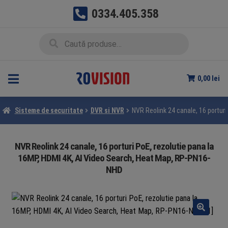
0334.405.358
Sari
Sari
Caută
Caută
la
la
după:
navigare
conținut
0,00
lei
Sisteme de securitate
DVR si NVR
NVR Reolink 24 canale, 16 portur
NVR Reolink 24 canale, 16 porturi PoE, rezolutie pana la
16MP, HDMI 4K, AI Video Search, Heat Map, RP-PN16-
NHD