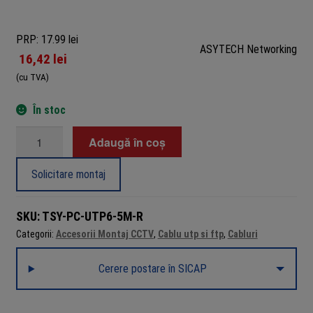
PRP: 17.99 lei
ASYTECH Networking
16,42
lei
(cu TVA)
În stoc
Cantitate
Adaugă în coș
Patch
cord
Solicitare montaj
UTP
Cat6
SKU:
TSY-PC-UTP6-5M-R
Gigabit
Categorii:
Accesorii Montaj CCTV
,
Cablu utp si ftp
,
Cabluri
LSZH
5m
Cerere postare în SICAP
roșu,
cupru
26AWG,