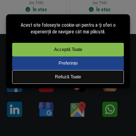
(cu TVA)
(cu TVA)
În stoc
În stoc
Adaugă în coș
Adaugă în coș
Număr de telefon - 0334.405.358
Adresă de e-mail - vanzari@rovision.ro
Ne găsești și pe: