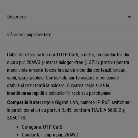
contacte
aurite,
Descriere
ASYTECH
Networking
Informații suplimentare
TSY-
PC-
UTP6-
Cablu de rețea patch cord UTP Cat6, 5 metri, cu conductor din
5M-
cupru pur 26AWG și manta halogen-free (LSZH), potrivit pentru
R
medii unde emisiile toxice în caz de incendiu contează: birouri,
școli, spații publice. Contactele aurite asigură o conexiune
stabilă și rezistentă la oxidare. Culoarea roșie ajută la
identificarea rapidă a cablurilor în rack sau patch panel.
Compatibilitate:
rețele Gigabit LAN, camere IP PoE, switch-uri
și patch panel-uri cu porturi RJ45; conform TIA/EIA 568B.2 și
EN50173.
Categorie: UTP Cat6
Conductor: cupru pur, 26AWG