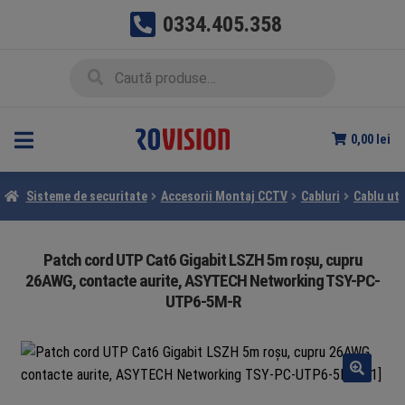
0334.405.358
Sari
Sari
Caută
Caută
la
la
după:
navigare
conținut
0,00
lei
Sisteme de securitate
Accesorii Montaj CCTV
Cabluri
Cablu utp
Patch cord UTP Cat6 Gigabit LSZH 5m roșu, cupru
26AWG, contacte aurite, ASYTECH Networking TSY-PC-
UTP6-5M-R