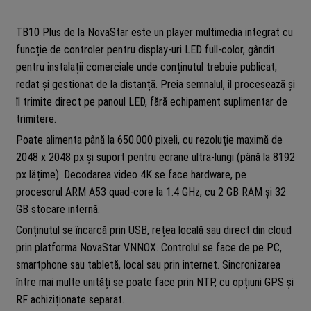
TB10 Plus de la NovaStar este un player multimedia integrat cu
funcție de controler pentru display-uri LED full-color, gândit
pentru instalații comerciale unde conținutul trebuie publicat,
redat și gestionat de la distanță. Preia semnalul, îl procesează și
îl trimite direct pe panoul LED, fără echipament suplimentar de
trimitere.
Poate alimenta până la 650.000 pixeli, cu rezoluție maximă de
2048 x 2048 px și suport pentru ecrane ultra-lungi (până la 8192
px lățime). Decodarea video 4K se face hardware, pe
procesorul ARM A53 quad-core la 1.4 GHz, cu 2 GB RAM și 32
GB stocare internă.
Conținutul se încarcă prin USB, rețea locală sau direct din cloud
prin platforma NovaStar VNNOX. Controlul se face de pe PC,
smartphone sau tabletă, local sau prin internet. Sincronizarea
între mai multe unități se poate face prin NTP, cu opțiuni GPS și
RF achiziționate separat.