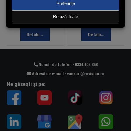
Disponibil la
Disponibil la
comandă
comandă
Detalii...
Detalii...
Număr de telefon - 0334.405.358
Adresă de e-mail - vanzari@rovision.ro
Ne găsești și pe: