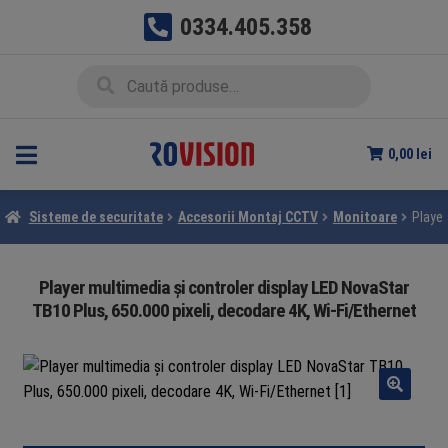
0334.405.358
Sari
Sari
Caută
Caută
la
la
după:
navigare
conținut
0,00
lei
Sisteme de securitate
Accesorii Montaj CCTV
Monitoare
Player
Player multimedia și controler display LED NovaStar
TB10 Plus, 650.000 pixeli, decodare 4K, Wi-Fi/Ethernet