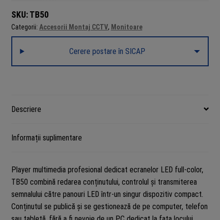
SKU:
TB50
Categorii:
Accesorii Montaj CCTV
,
Monitoare
Cerere postare în SICAP
Descriere
Informații suplimentare
Player multimedia profesional dedicat ecranelor LED full-color,
TB50 combină redarea conținutului, controlul și transmiterea
semnalului către panouri LED într-un singur dispozitiv compact.
Conținutul se publică și se gestionează de pe computer, telefon
sau tabletă, fără a fi nevoie de un PC dedicat la fața locului.