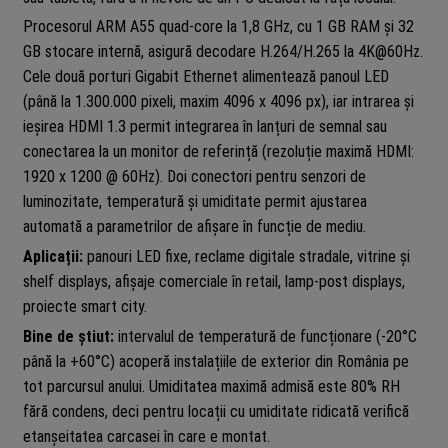
Procesorul ARM A55 quad-core la 1,8 GHz, cu 1 GB RAM și 32
GB stocare internă, asigură decodare H.264/H.265 la 4K@60Hz.
Cele două porturi Gigabit Ethernet alimentează panoul LED
(până la 1.300.000 pixeli, maxim 4096 x 4096 px), iar intrarea și
ieșirea HDMI 1.3 permit integrarea în lanțuri de semnal sau
conectarea la un monitor de referință (rezoluție maximă HDMI:
1920 x 1200 @ 60Hz). Doi conectori pentru senzori de
luminozitate, temperatură și umiditate permit ajustarea
automată a parametrilor de afișare în funcție de mediu.
Aplicații:
panouri LED fixe, reclame digitale stradale, vitrine și
shelf displays, afișaje comerciale în retail, lamp-post displays,
proiecte smart city.
Bine de știut:
intervalul de temperatură de funcționare (-20°C
până la +60°C) acoperă instalațiile de exterior din România pe
tot parcursul anului. Umiditatea maximă admisă este 80% RH
fără condens, deci pentru locații cu umiditate ridicată verifică
etanșeitatea carcasei în care e montat.