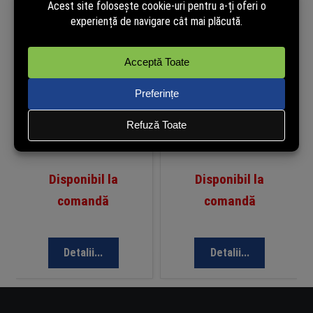
Piedestal Videowall Dahua DHI-
Piedestal Videowall Dahua
LS460UC-E/U-D1000 pentru
pentru Monitor 46 inch,
Monitor 46 inch, Montaj pe
Aluminiu Aeronautic, 1022 x
Podea, Aluminiu, 1022 x 1000 x
1000 x 265 mm, LS460UC-B-
260 mm
D1000
Disponibil la
Disponibil la
comandă
comandă
Detalii...
Detalii...