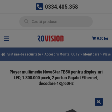
0334.405.358
Sari
Sari
Caută
Caută
la
la
după:
navigare
conținut
0,00
lei
Sisteme de securitate
Accesorii Montaj CCTV
Monitoare
Player
Player multimedia NovaStar TB50 pentru display-uri
LED, 1.300.000 pixeli, 2 porturi Gigabit Ethernet,
decodare 4K@60Hz