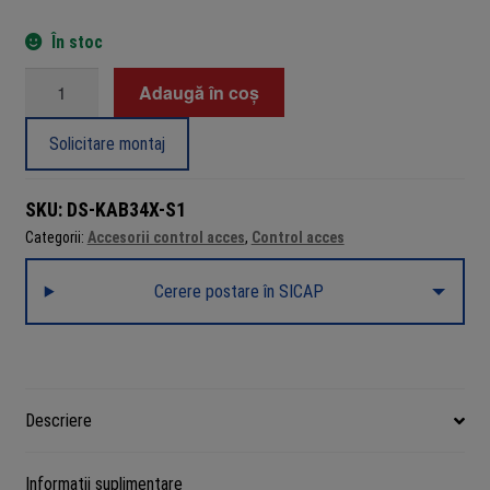
În stoc
Cantitate
Adaugă în coș
Protectie
pentru
Solicitare montaj
terminal
DS-
SKU:
DS-KAB34X-S1
K1T341/342
Categorii:
Accesorii control acces
,
Control acces
-
HIKVISION
Cerere postare în SICAP
DS-
KAB34X-
S1
Descriere
Informații suplimentare