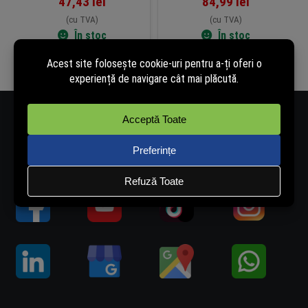
47,43
lei
84,99
lei
(cu TVA)
(cu TVA)
În stoc
În stoc
Adaugă în coș
Adaugă în coș
Număr de telefon - 0334.405.358
Adresă de e-mail - vanzari@rovision.ro
Ne găsești și pe: