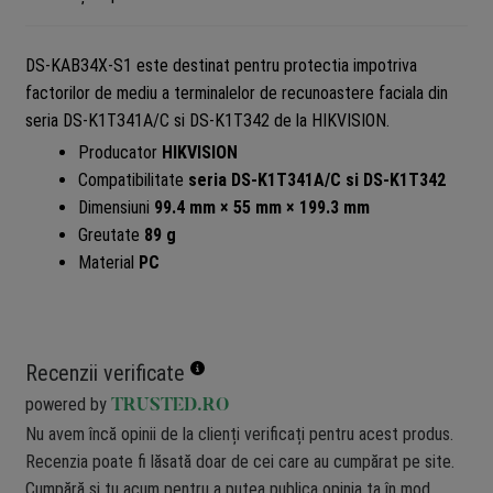
DS-KAB34X-S1 este destinat pentru protectia impotriva
factorilor de mediu a terminalelor de recunoastere faciala din
seria DS-K1T341A/C si DS-K1T342 de la HIKVISION.
Producator
HIKVISION
Compatibilitate
seria DS-K1T341A/C si DS-K1T342
Dimensiuni
99.4 mm × 55 mm × 199.3 mm
Greutate
89 g
Material
PC
Recenzii verificate
powered by
TRUSTED.RO
Nu avem încă opinii de la clienți verificați pentru acest produs.
Recenzia poate fi lăsată doar de cei care au cumpărat pe site.
Cumpără și tu acum pentru a putea publica opinia ta în mod