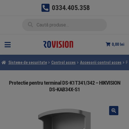
0334.405.358
Sari
Sari
Caută
Caută
la
la
după:
navigare
conținut
0,00
lei
Sisteme de securitate
Control acces
Accesorii control acces
P
Protectie pentru terminal DS-K1T341/342 – HIKVISION
DS-KAB34X-S1