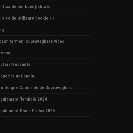
litica de confidențialitate
litica de utilizare cookie-uri
og
osar termeni supraveghere video
temap
utări frecvente
operire nationala
fo Despre Camerele de Supraveghere
gulament Tombola 2024
gulament Black Friday 2025