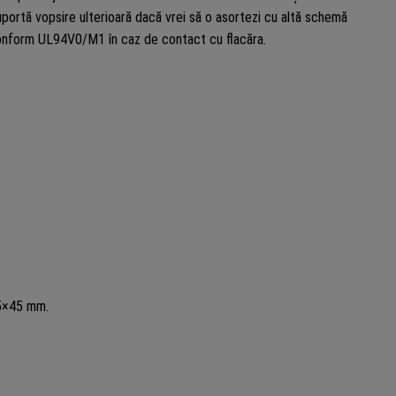
portă vopsire ulterioară dacă vrei să o asortezi cu altă schemă
e conform UL94V0/M1 în caz de contact cu flacăra.
45×45 mm.