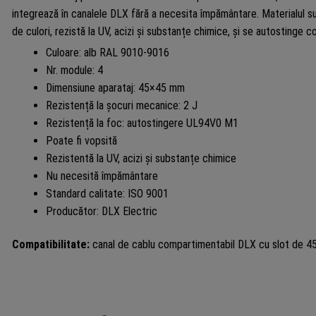
integrează în canalele DLX fără a necesita împământare. Materialul su
de culori, rezistă la UV, acizi și substanțe chimice, și se autosting
Culoare: alb RAL 9010-9016
Nr. module: 4
Dimensiune aparataj: 45×45 mm
Rezistență la șocuri mecanice: 2 J
Rezistență la foc: autostingere UL94V0 M1
Poate fi vopsită
Rezistentă la UV, acizi și substanțe chimice
Nu necesită împământare
Standard calitate: ISO 9001
Producător: DLX Electric
Compatibilitate:
canal de cablu compartimentabil DLX cu slot de 