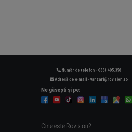
Număr de telefon - 0334.405.358
Adresă de e-mail - vanzari@rovision.ro
Ne găsești și pe:
Cine este Rovision?