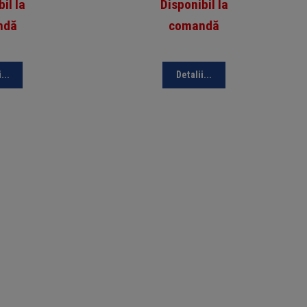
il la
Disponibil la
ndă
comandă
...
Detalii...