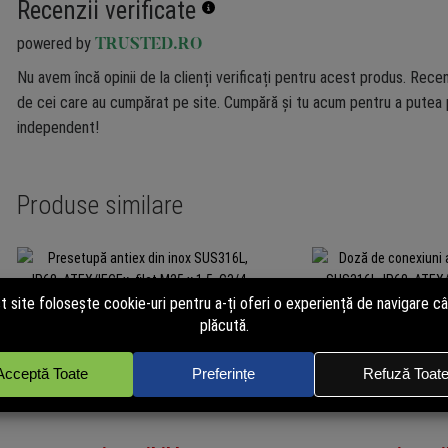
Recenzii verificate
powered by
TRUSTED.RO
Nu avem încă opinii de la clienți verificați pentru acest produs. Recen
de cei care au cumpărat pe site. Cumpără și tu acum pentru a putea p
independent!
Produse similare
Presetupă antiex din inox SUS316L,
Doză de conexiuni a
IP68, ATEX/IECEx, filet M25 x 1.5,
SUS316L, IP68, AT
G3/4, Dahua ZAEX02
1.5 – C