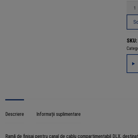
Canti
Ramă
albă
So
dublă
pentr
SKU
aparat
Catego
45×4
mm,
4
modul
autos
UL94V
DLX
Descriere
Informații suplimentare
Ramă de finisaj pentru canal de cablu compartimentabil DLX, destina