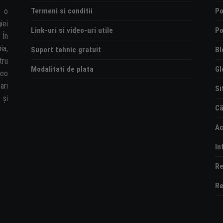
Termeni si conditii
Po
e o
iei
Link-uri si video-uri utile
Po
 În
ia,
Suport tehnic gratuit
Bl
tru
Modalitati de plata
Gl
deo
ari
Si
și
Că
Ac
In
Re
Re