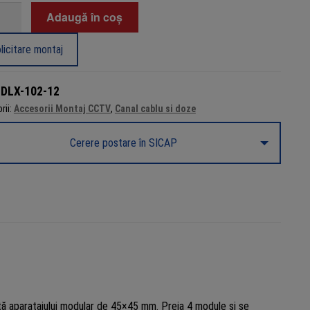
tate
Adaugă în coș
licitare montaj
u
:
DLX-102-12
aj
rii:
Accesorii Montaj CCTV
,
Canal cablu si doze
5
Cerere postare în SICAP
e,
tingere
0,
tă aparatajului modular de 45×45 mm. Preia 4 module și se