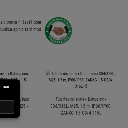
zia poate fi lăsată doar
ublica opinia ta în mod
ntiex Dahua, inox
Tub flexibil antiex Dahua inox
EX/IECEx, M25 x
304/316L, M25, 1.5 m, IP66/IP68,
Z300
ZANXG-1.5-G3/4-316L