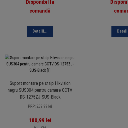
Disponibil la
Disponib
comandă
coma
Detalii...
Detalii
Suport montare pe stalp Hikvision
negru SUS304 pentru camere CCTV
DS-1275ZJ-SUS-Black
PRP: 239.99 lei
180,99
lei
(cu TVA)