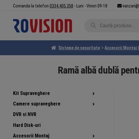
Sari
Sari
Comanda la telefon
0334.405.358
- Luni - Vineri 09-18
vanzari@
la
la
navigare
conținut
Caută
Caută
după:
Sisteme de securitate
Accesorii Montaj
Ramă albă dublă pent
Kit Supraveghere
Camere supraveghere
DVR si NVR
Hard Disk-uri
Accesorii Montaj