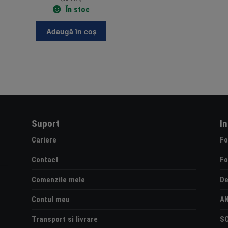
În stoc
Adaugă în coș
Suport
I
Cariere
Fo
Contact
Fo
Comenzile mele
De
Contul meu
A
Transport si livrare
S