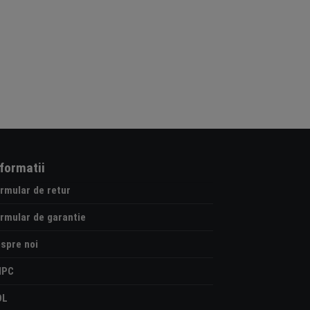
nformatii
rmular de retur
rmular de garantie
spre noi
NPC
OL