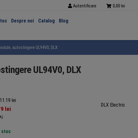
Autentificare
0,00
lei
stoc
Despre noi
Catalog
Blog
odule, autostingere UL94V0, DLX
ostingere UL94V0, DLX
11.19 lei
DLX Electric
79
lei
A)
n stoc