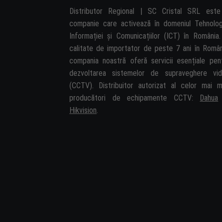
Distributor Regional | SC Cristal SRL est
companie care activează în domeniul Tehnolog
Informației și Comunicațiilor (ICT) în România.
calitate de importator de peste 7 ani în Român
compania noastră oferă servicii esențiale pen
dezvoltarea sistemelor de supraveghere vi
(CCTV). Distribuitor autorizat al celor mai m
producători de echipamente CCTV:
Dahua
Hikvision
.