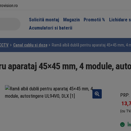
rovision.ro
Solicită montaj
Magazin
Promotii %
Lichidare 
Acumulatori si baterii
 CCTV
Canal cablu si doze
Ramă albă dublă pentru aparataj 45×45 mm, 4 m
ru aparataj 45×45 mm, 4 module, aut
PRP: 
13,
(cu TV
Î