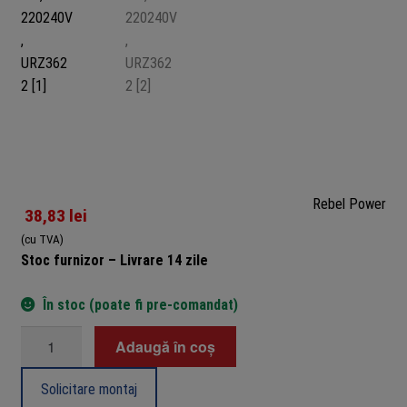
Rebel Power
38,83
lei
(cu TVA)
Stoc furnizor – Livrare 14 zile
În stoc (poate fi pre-comandat)
Cantitate
Adaugă în coș
Reflector
LED
Solicitare montaj
cu