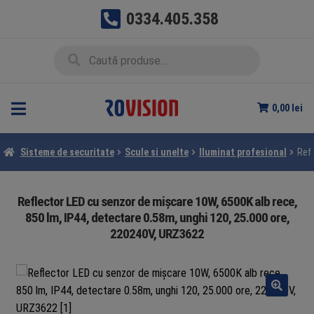
0334.405.358
Sari
Sari
Caută
Caută
la
la
după:
navigare
conținut
0,00
lei
Sisteme de securitate
Scule si unelte
Iluminat profesional
Refl
Reflector LED cu senzor de mișcare 10W, 6500K alb rece,
850 lm, IP44, detectare 0.58m, unghi 120, 25.000 ore,
220240V, URZ3622