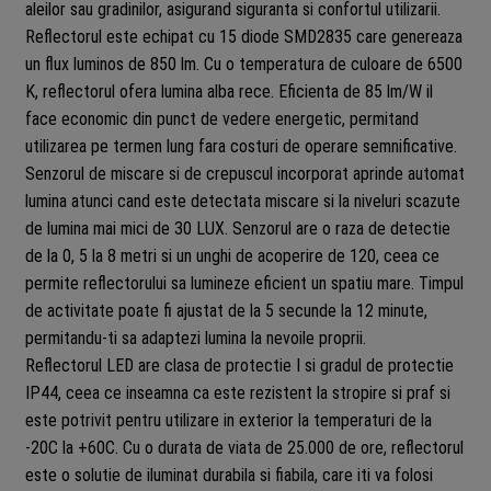
aleilor sau gradinilor, asigurand siguranta si confortul utilizarii.
Reflectorul este echipat cu 15 diode SMD2835 care genereaza
un flux luminos de 850 lm. Cu o temperatura de culoare de 6500
K, reflectorul ofera lumina alba rece. Eficienta de 85 lm/W il
face economic din punct de vedere energetic, permitand
utilizarea pe termen lung fara costuri de operare semnificative.
Senzorul de miscare si de crepuscul incorporat aprinde automat
lumina atunci cand este detectata miscare si la niveluri scazute
de lumina mai mici de 30 LUX. Senzorul are o raza de detectie
de la 0, 5 la 8 metri si un unghi de acoperire de 120, ceea ce
permite reflectorului sa lumineze eficient un spatiu mare. Timpul
de activitate poate fi ajustat de la 5 secunde la 12 minute,
permitandu-ti sa adaptezi lumina la nevoile proprii.
Reflectorul LED are clasa de protectie I si gradul de protectie
IP44, ceea ce inseamna ca este rezistent la stropire si praf si
este potrivit pentru utilizare in exterior la temperaturi de la
-20C la +60C. Cu o durata de viata de 25.000 de ore, reflectorul
este o solutie de iluminat durabila si fiabila, care iti va folosi