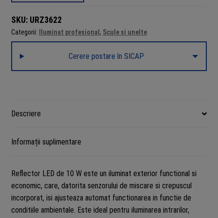
senzor
SKU:
URZ3622
de
Categorii:
Iluminat profesional
,
Scule si unelte
mișcare
10W,
Cerere postare în SICAP
6500K
alb
rece,
850
lm,
Descriere
IP44,
detectare
Informații suplimentare
0.58m,
unghi
120,
Reflector LED de 10 W este un iluminat exterior functional si
25.000
economic, care, datorita senzorului de miscare si crepuscul
ore,
incorporat, isi ajusteaza automat functionarea in functie de
220240V,
conditiile ambientale. Este ideal pentru iluminarea intrarilor,
URZ3622