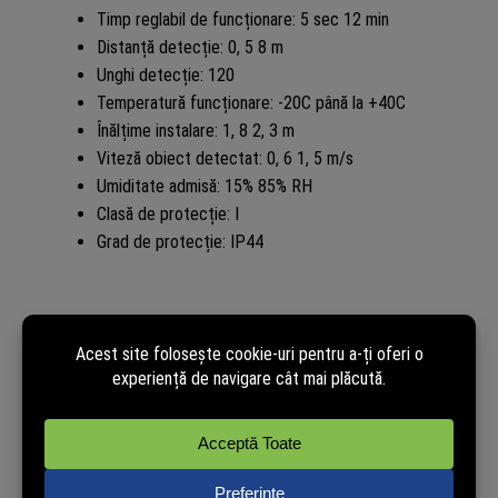
Timp reglabil de funcționare: 5 sec 12 min
Distanță detecție: 0, 5 8 m
Unghi detecție: 120
Temperatură funcționare: -20C până la +40C
Înălțime instalare: 1, 8 2, 3 m
Viteză obiect detectat: 0, 6 1, 5 m/s
Umiditate admisă: 15% 85% RH
Clasă de protecție: I
Grad de protecție: IP44
Recenzii verificate
powered by
TRUSTED.RO
Nu avem încă opinii de la clienți verificați pentru acest produs.
Recenzia poate fi lăsată doar de cei care au cumpărat pe site.
Cumpără și tu acum pentru a putea publica opinia ta în mod
independent!