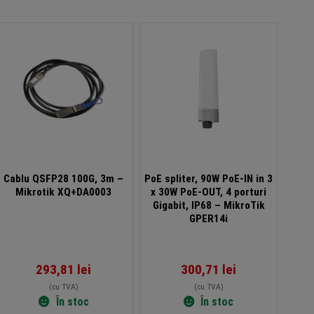
Cablu QSFP28 100G, 3m –
PoE spliter, 90W PoE-IN in 3
Med
Mikrotik XQ+DA0003
x 30W PoE-OUT, 4 porturi
Cup
Gigabit, IP68 – MikroTik
PoE
GPER14i
293,81
lei
300,71
lei
(cu TVA)
(cu TVA)
În stoc
În stoc