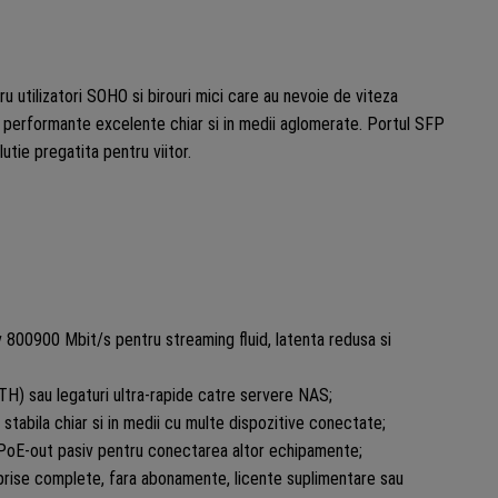
t
 utilizatori SOHO si birouri mici care au nevoie de viteza
era performante excelente chiar si in medii aglomerate. Portul SFP
Tik
lutie pregatita pentru viitor.
GS-
5axT
v 800900 Mbit/s pentru streaming fluid, latenta redusa si
H) sau legaturi ultra-rapide catre servere NAS;
stabila chiar si in medii cu multe dispozitive conectate;
i PoE-out pasiv pentru conectarea altor echipamente;
prise complete, fara abonamente, licente suplimentare sau