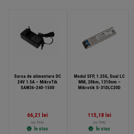
Sursa de alimentare DC
Modul SFP, 1.25G, Dual LC
24V 1.5A – MikroTik
MM, 20km, 1310nm –
SAW36-240-1500
Mikrotik S-31DLC20D
66,21
lei
115,18
lei
(cu TVA)
(cu TVA)
În stoc
În stoc