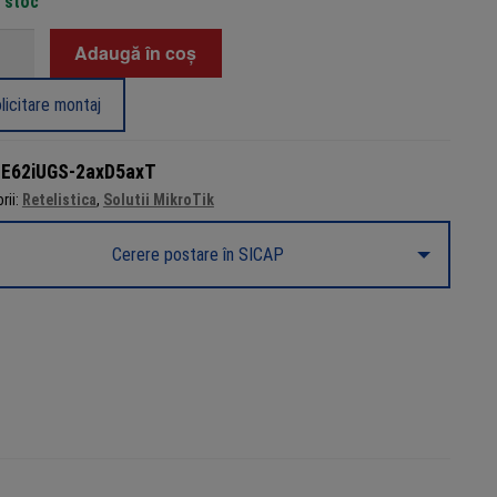
n stoc
tate
Adaugă în coș
r
licitare montaj
:
E62iUGS-2axD5axT
rii:
Retelistica
,
Solutii MikroTik
Cerere postare în SICAP
0,
5