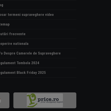
og
osar termeni supraveghere video
temap
utări frecvente
operire nationala
fo Despre Camerele de Supraveghere
gulament Tombola 2024
gulament Black Friday 2025