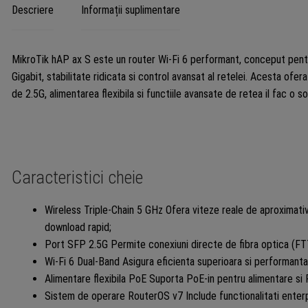
PoE
Descriere
Informații suplimentare
In/Ou
pasiv
MikroTik hAP ax S este un router Wi-Fi 6 performant, conceput pentru
-
Gigabit, stabilitate ridicata si control avansat al retelei. Acesta of
Mikro
de 2.5G, alimentarea flexibila si functiile avansate de retea il fac o so
E62iU
2axD
Caracteristici cheie
Wireless Triple-Chain 5 GHz Ofera viteze reale de aproximati
download rapid;
Port SFP 2.5G Permite conexiuni directe de fibra optica (FTT
Wi-Fi 6 Dual-Band Asigura eficienta superioara si performanta 
Alimentare flexibila PoE Suporta PoE-in pentru alimentare s
Sistem de operare RouterOS v7 Include functionalitati enter