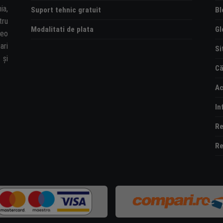
ia,
Suport tehnic gratuit
Bl
tru
Modalitati de plata
Gl
deo
ari
Si
și
Că
Ac
In
Re
Re