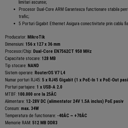
limitari ascunse;
Procesor Dual-Core ARM Garanteaza functionare stabila pent
trafic;
5 Porturi Gigabit Ethernet Asigura conectivitate prin cablu fia
Producator:
MikroTik
Dimensiuni:
156 x 127 x 36 mm
Procesor/Chip:
Dual-Core EN7562CT 950 MHz
Capacitate stocare:
128 MB
Tip stocare:
NAND
Sistem operare:
RouterOS V7 L4
Numar porturi RJ45:
5 x RJ45 Gigabit (1 x PoE-In 1 x PoE-Out pas
Porturi partajare:
1 x USB-A 2.0
MTBF:
100.000 ore la 25ÂC
Alimentare:
12-28V DC (alimentator 24V 1.5A inclus) PoE pasiv
Consum:
max. 34W
Temperatura de functionare:
-40ÂC ~ +70ÂC
Memorie RAM:
512 MB DDR3