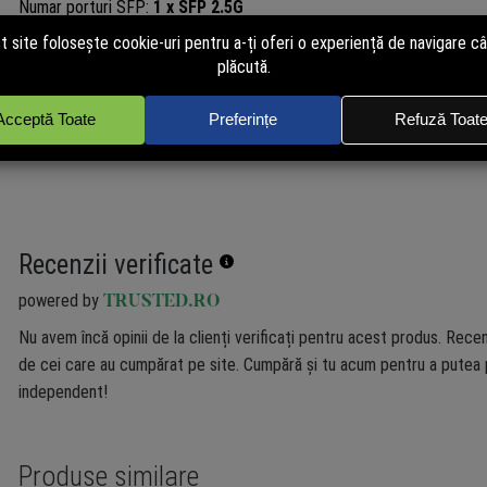
Numar porturi SFP:
1 x SFP 2.5G
Frecventa:
2.4 GHz 5 GHz
Antena:
2.4GHz: 5.5 dBi; 5GHz: 6.5 dBi
Standard Wi-Fi:
2.4GHz – 802.11b/g/n/ax 5GHz 802.11a/n/ac/ax
Viteza transfer:
2.4GHz: 574 Mbps; 5GHz: 2400 Mbps
„
Recenzii verificate
powered by
TRUSTED.RO
Nu avem încă opinii de la clienți verificați pentru acest produs. Recen
de cei care au cumpărat pe site. Cumpără și tu acum pentru a putea p
independent!
Produse similare