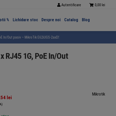
Autentificare
0,00
lei
tii %
Lichidare stoc
Despre noi
Catalog
Blog
 PoE In/Out pasiv – MikroTik E62iUGS-2axD5axT
 x RJ45 1G, PoE In/Out
Mikrotik
,54
lei
A)