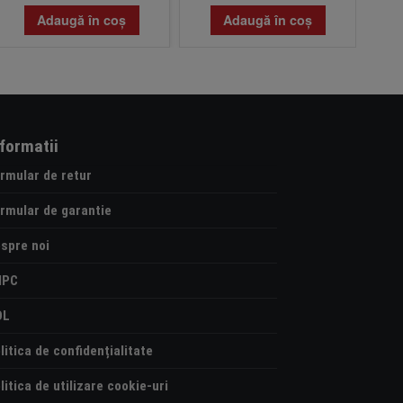
Adaugă în coș
Adaugă în coș
nformatii
rmular de retur
rmular de garantie
spre noi
NPC
OL
litica de confidențialitate
litica de utilizare cookie-uri