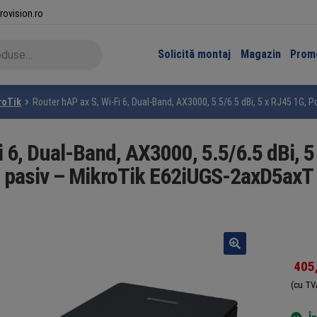
rovision.ro
Solicită montaj
Magazin
Promo
roTik
Router hAP ax S, Wi-Fi 6, Dual-Band, AX3000, 5.5/6.5 dBi, 5 x RJ45 1G,
i 6, Dual-Band, AX3000, 5.5/6.5 dBi, 5
pasiv – MikroTik E62iUGS-2axD5axT
405
(cu TV