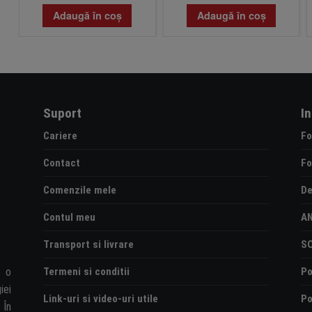
Adaugă în coș
Adaugă în coș
Suport
I
Cariere
Fo
Contact
Fo
Comenzile mele
De
Contul meu
A
Transport si livrare
S
Termeni si conditii
Po
e o
iei
Link-uri si video-uri utile
Po
 În