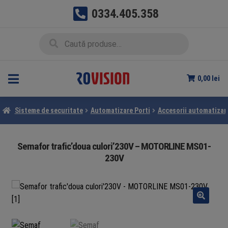
0334.405.358
Sari
Sari
Caută
Caută
la
la
după:
navigare
conținut
0,00
lei
Sisteme de securitate
Automatizare Porti
Accesorii automatizar
Semafor trafic’doua culori’230V – MOTORLINE MS01-
230V