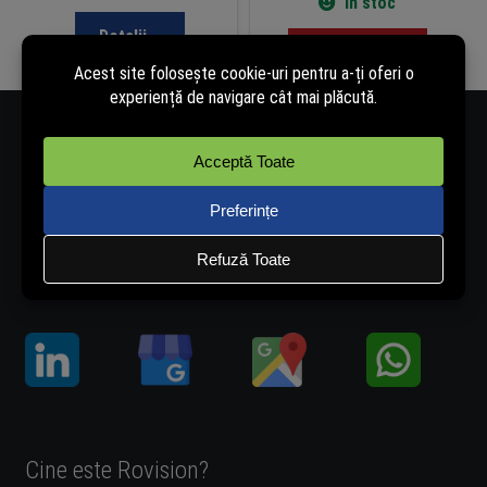
În stoc
Detalii...
Adaugă în coș
Număr de telefon - 0334.405.358
Adresă de e-mail - vanzari@rovision.ro
Ne găsești și pe:
Cine este Rovision?