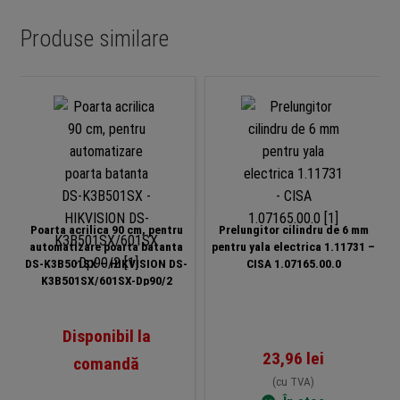
Produse similare
Poarta acrilica 90 cm, pentru
Prelungitor cilindru de 6 mm
automatizare poarta batanta
pentru yala electrica 1.11731 –
DS-K3B501SX – HIKVISION DS-
CISA 1.07165.00.0
K3B501SX/601SX-Dp90/2
Disponibil la
23,96
lei
comandă
(cu TVA)