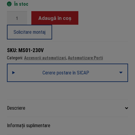
În stoc
Cantitate
Adaugă în coș
Semafor
trafic'doua
Solicitare montaj
culori'230V
-
SKU:
MS01-230V
MOTORLINE
Categorii:
Accesorii automatizari
,
Automatizare Porti
MS01-
230V
Cerere postare în SICAP
Descriere
Informații suplimentare