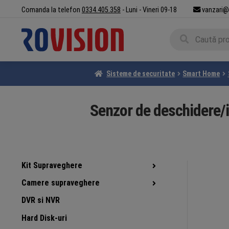
Sari
Sari
Comanda la telefon
0334.405.358
- Luni - Vineri 09-18
vanzari@
la
la
Caută
navigare
conținut
Caută
după:
Sisteme de securitate
Smart Home
Senzor de deschidere/
Kit Supraveghere
Camere supraveghere
DVR si NVR
Hard Disk-uri