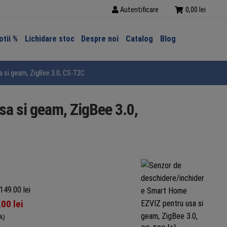
Autentificare
0,00
lei
tii %
Lichidare stoc
Despre noi
Catalog
Blog
 si geam, ZigBee 3.0, CS-T2C
a si geam, ZigBee 3.0,
149.00 lei
,00
lei
A)