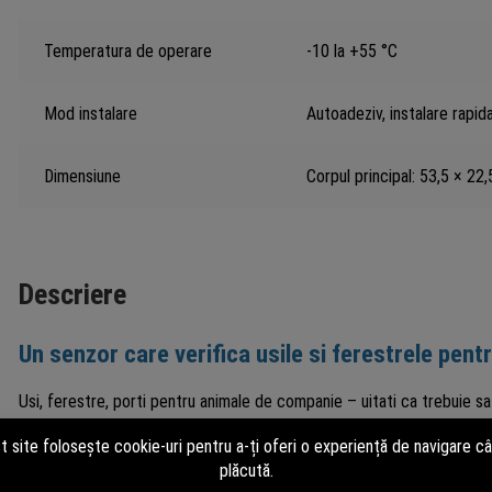
Temperatura de operare
-10 la +55 °C
Mod instalare
Autoadeziv, instalare rapid
Dimensiune
Corpul principal: 53,5 × 2
Descriere
Un senzor care verifica usile si ferestrele pent
Usi, ferestre, porti pentru animale de companie – uitati ca trebuie sa 
Instalati senzorul de deschidere/inchidere T2C oriunde aveti nevoie si 
casa, veti auzi o alarma puternica si veti primi o alerta mobila direc
casa protejata.