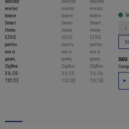
Î
Canti
Senzo
de
So
desch
Smart
SKU
Home
Catego
EZVI
pentr
usa
si
geam,
ZigBe
3.0,
CS-
T2C