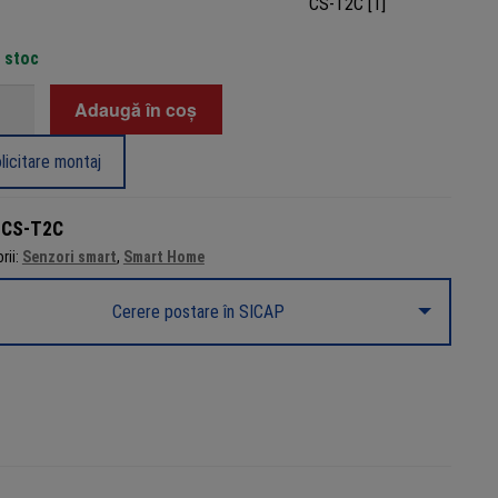
n stoc
tate
Adaugă în coș
r
licitare montaj
idere/inchidere
:
CS-T2C
rii:
Senzori smart
,
Smart Home
Z
u
Cerere postare în SICAP
e