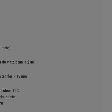
perete)
 de viata pana la 2 ani
 din fier > 15 mm
chidere T2C
 doua fete
re