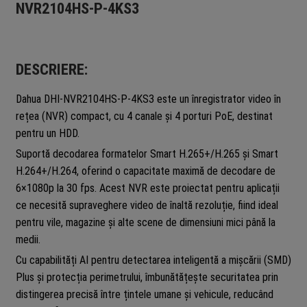
NVR2104HS-P-4KS3
DESCRIERE:
Dahua DHI-NVR2104HS-P-4KS3 este un înregistrator video în
rețea (NVR) compact, cu 4 canale și 4 porturi PoE, destinat
pentru un HDD.
Suportă decodarea formatelor Smart H.265+/H.265 și Smart
H.264+/H.264, oferind o capacitate maximă de decodare de
6×1080p la 30 fps. Acest NVR este proiectat pentru aplicații
ce necesită supraveghere video de înaltă rezoluție, fiind ideal
pentru vile, magazine și alte scene de dimensiuni mici până la
medii.
Cu capabilități AI pentru detectarea inteligentă a mișcării (SMD)
Plus și protecția perimetrului, îmbunătățește securitatea prin
distingerea precisă între țintele umane și vehicule, reducând