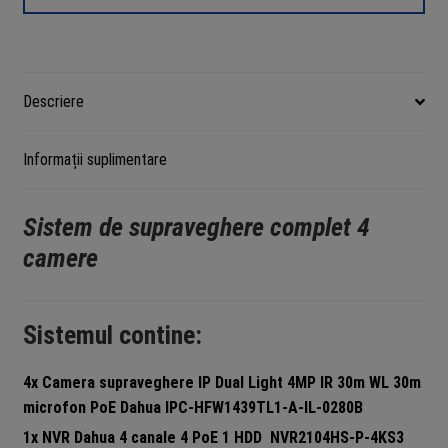
Dual
Light
IR
30m
Descriere
WL
30m
Informații suplimentare
Microfon
NVR
4
Sistem de supraveghere complet 4
canale
camere
HDD
si
accesorii
Sistemul contine:
instalare
incluse
4x Camera supraveghere IP Dual Light 4MP IR 30m WL 30m
microfon PoE Dahua
IPC-HFW1439TL1-A-IL-0280B
1x NVR Dahua 4 canale 4 PoE 1 HDD
NVR2104HS-P-4KS3