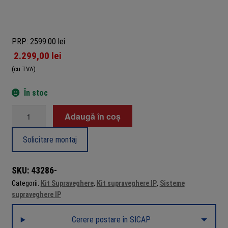
PRP: 2599.00 lei
2.299,00
lei
(cu TVA)
În stoc
Cantitate
Adaugă în coș
Sistem
supraveghere
Solicitare montaj
complet
Dahua
SKU:
43286-
4
Categorii:
Kit Supraveghere
,
Kit supraveghere IP
,
Sisteme
camere
supraveghere IP
IP
4
Cerere postare în SICAP
MP