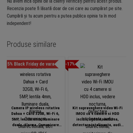
Nu avem încă opinii de la clienți verificați pentru acest produs.
Recenzia poate fi lăsată doar de cei care au cumpărat pe site.
Cumpără și tu acum pentru a putea publica opinia ta în mod
independent!
Produse similare
-15% Black Friday de vara
-17%
-1
Camera IP wireless rotativa
Kit supraveghere video Wi-Fi
Dahua + Card 32GB, Wi-Fi 6,
IMOU cu 4 camere si HDD
5MP, lentila 4mm, Iluminare
inclus, vedere nocturna,
duala, Alarma, Comunicare
detectare inteligenta, audio
bidirectionala, slot microSD,
bidirectional, monitorizare din