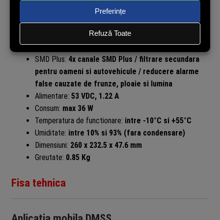
USB:
2x USB 2.0
Numar porturi PoE:
4x RJ45 (10/100 Mbps, IEEE 802.3
af/at)
Video:
1x VGA / 1x HDMI
SMD Plus:
4x canale SMD Plus / filtrare secundara
pentru oameni si autovehicule / reducere alarme
false cauzate de frunze, ploaie si lumina
Alimentare:
53 VDC, 1.22 A
Consum:
max 36 W
Temperatura de functionare:
intre -10°C si +55°C
Umiditate:
intre 10% si 93% (fara condensare)
Dimensiuni:
260 x 232.5 x 47.6 mm
Greutate:
0.85 Kg
Fisa tehnica
Aplicatia mobila DMSS