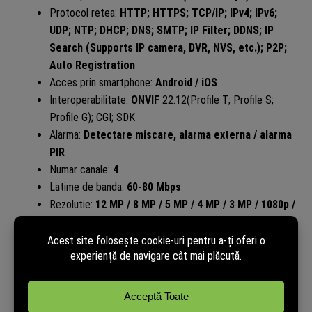
Protocol retea:
HTTP; HTTPS; TCP/IP; IPv4; IPv6;
UDP; NTP; DHCP; DNS; SMTP; IP Filter; DDNS; IP
Search (Supports IP camera, DVR, NVS, etc.); P2P;
Auto Registration
Acces prin smartphone:
Android / iOS
Interoperabilitate:
ONVIF
22.12(Profile T; Profile S;
Profile G); CGI; SDK
Alarma:
Detectare miscare, alarma externa / alarma
PIR
Numar canale:
4
Latime de banda:
60-80 Mbps
Rezolutie:
12 MP / 8 MP / 5 MP / 4 MP / 3 MP / 1080p /
720p / D1
Compresie video:
Smart H.265 / H.265 / Smart H.264 /
H.264 / MJPEG
Compresie audio:
PCM / G711a / G711u / G726
Stocare:
1 x HDD, pana la 20 TB (neinclus)
Audio:
1 x intrare / 1 x iesire RCA