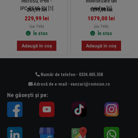
IP66 – IPC-P5AS-PV
telefon
269,99
lei
1299,00
lei
229,99
lei
1079,00
lei
(cu TVA)
(cu TVA)
În stoc
În stoc
Adaugă în coș
Adaugă în coș
Număr de telefon - 0334.405.358
Adresă de e-mail - vanzari@rovision.ro
Ne găsești și pe: