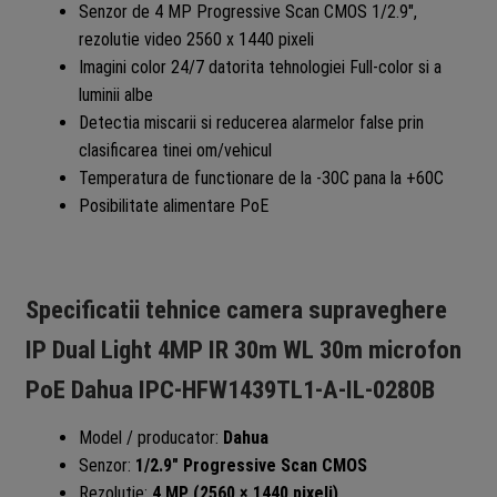
Senzor de 4 MP Progressive Scan CMOS 1/2.9″,
rezolutie video 2560 x 1440 pixeli
Imagini color 24/7 datorita tehnologiei Full-color si a
luminii albe
Detectia miscarii si reducerea alarmelor false prin
clasificarea tinei om/vehicul
Temperatura de functionare de la -30C pana la +60C
Posibilitate alimentare PoE
Specificatii tehnice c
amera supraveghere
IP Dual Light 4MP IR 30m WL 30m microfon
PoE Dahua IPC-HFW1439TL1-A-IL-0280B
Model / producator:
Dahua
Senzor:
1/2.9″ Progressive Scan CMOS
Rezolutie:
4 MP (2560 × 1440 pixeli)