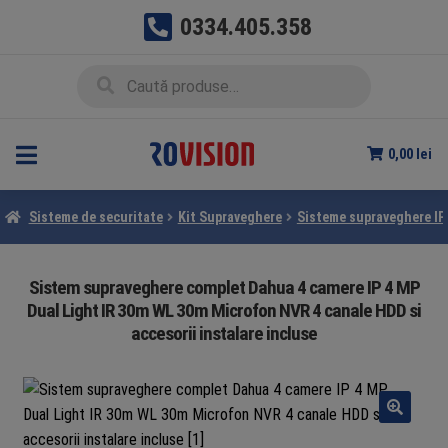
0334.405.358
Sari
Sari
Caută
Caută
la
la
după:
navigare
conținut
0,00
lei
Sisteme de securitate
Kit Supraveghere
Sisteme supraveghere IP
Sistem supraveghere complet Dahua 4 camere IP 4 MP
Dual Light IR 30m WL 30m Microfon NVR 4 canale HDD si
accesorii instalare incluse