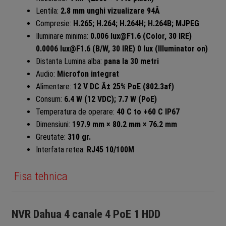
Lentila:
2.8 mm unghi vizualizare 94Â
Compresie:
H.265; H.264; H.264H; H.264B; MJPEG
Iluminare minima:
0.006 lux@F1.6 (Color, 30 IRE)
0.0006 lux@F1.6 (B/W, 30 IRE) 0 lux (Illuminator on)
Distanta Lumina alba:
pana la 30 metri
Audio:
Microfon integrat
Alimentare:
12 V DC Â± 25% PoE (802.3af)
Consum:
6.4 W (12 VDC); 7.7 W (PoE)
Temperatura de operare:
40 C to +60 C IP67
Dimensiuni:
197.9 mm × 80.2 mm × 76.2 mm
Greutate:
310 gr.
Interfata retea:
RJ45 10/100M
Fisa tehnica
NVR Dahua 4 canale 4 PoE 1 HDD