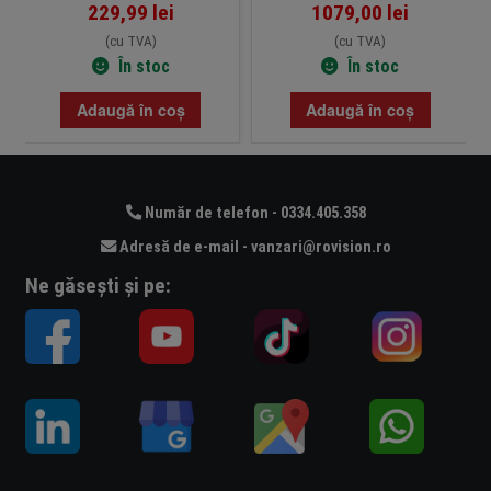
229,99
lei
1079,00
lei
(cu TVA)
(cu TVA)
În stoc
În stoc
Adaugă în coș
Adaugă în coș
Număr de telefon - 0334.405.358
Adresă de e-mail - vanzari@rovision.ro
Ne găsești și pe: