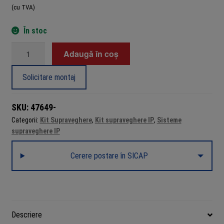
(cu TVA)
În stoc
Cantitate
Adaugă în coș
Sistem
supraveghere
Solicitare montaj
IP
complet
SKU:
47649-
Hikvision
Categorii:
Kit Supraveghere
,
Kit supraveghere IP
,
Sisteme
2
supraveghere IP
camere
fixe
Cerere postare în SICAP
+
2
camere
rotative
4MP
Descriere
IR/lumina