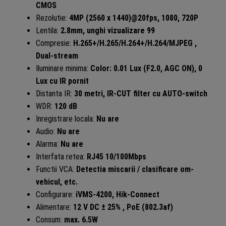
CMOS
Rezolutie:
4MP (2560 x 1440)@20fps, 1080, 720P
Lentila:
2.8mm, unghi vizualizare 99
Compresie:
H.265+/H.265/H.264+/H.264/MJPEG ,
Dual-stream
Iluminare minima:
Color: 0.01 Lux (F2.0, AGC ON), 0
Lux cu IR pornit
Distanta IR:
30 metri, IR-CUT filter cu AUTO-switch
WDR:
120 dB
Inregistrare locala:
Nu are
Audio:
Nu are
Alarma:
Nu are
Interfata retea:
RJ45 10/100Mbps
Functii VCA:
Detectia miscarii / clasificare om-
vehicul, etc.
Configurare:
iVMS-4200, Hik-Connect
Alimentare:
12 V DC ± 25% , PoE (802.3af)
Consum:
max. 6.5W