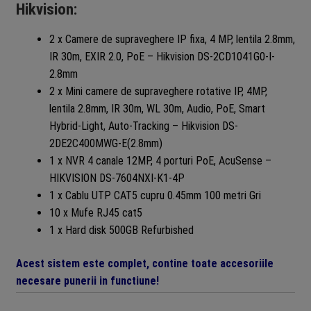
Hikvision:
2 x Camere de supraveghere IP fixa, 4 MP, lentila 2.8mm,
IR 30m, EXIR 2.0, PoE – Hikvision DS-2CD1041G0-I-
2.8mm
2 x Mini camere de supraveghere rotative IP, 4MP,
lentila 2.8mm, IR 30m, WL 30m, Audio, PoE, Smart
Hybrid-Light, Auto-Tracking – Hikvision DS-
2DE2C400MWG-E(2.8mm)
1 x NVR 4 canale 12MP, 4 porturi PoE, AcuSense –
HIKVISION DS-7604NXI-K1-4P
1 x Cablu UTP CAT5 cupru 0.45mm 100 metri Gri
10 x Mufe RJ45 cat5
1 x Hard disk 500GB Refurbished
Acest sistem este complet, contine toate accesoriile
necesare punerii in functiune!