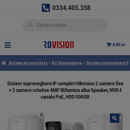
0334.405.358
Sari
Sari
Caută
Caută
la
la
după:
navigare
conținut
0,00
lei
Sisteme de securitate
Kit Supraveghere
Sisteme supraveghere IP
Sistem supraveghere IP complet Hikvision 2 camere fixe
+ 2 camere rotative 4MP IR/lumina alba Speaker, NVR 4
canale PoE, HDD 500GB