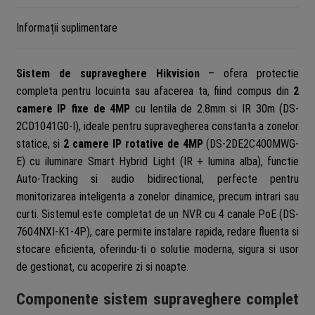
alba
Informații suplimentare
Speaker,
NVR
4
Sistem de supraveghere Hikvision
– ofera protectie
canale
completa pentru locuinta sau afacerea ta, fiind compus din
2
PoE,
camere IP fixe de 4MP
cu lentila de 2.8mm si IR 30m (DS-
HDD
2CD1041G0-I), ideale pentru supravegherea constanta a zonelor
500GB
statice, si
2 camere IP rotative de 4MP
(DS-2DE2C400MWG-
E) cu iluminare Smart Hybrid Light (IR + lumina alba), functie
Auto-Tracking si audio bidirectional, perfecte pentru
monitorizarea inteligenta a zonelor dinamice, precum intrari sau
curti. Sistemul este completat de un NVR cu 4 canale PoE (DS-
7604NXI-K1-4P), care permite instalare rapida, redare fluenta si
stocare eficienta, oferindu-ti o solutie moderna, sigura si usor
de gestionat, cu acoperire zi si noapte.
Componente sistem supraveghere complet