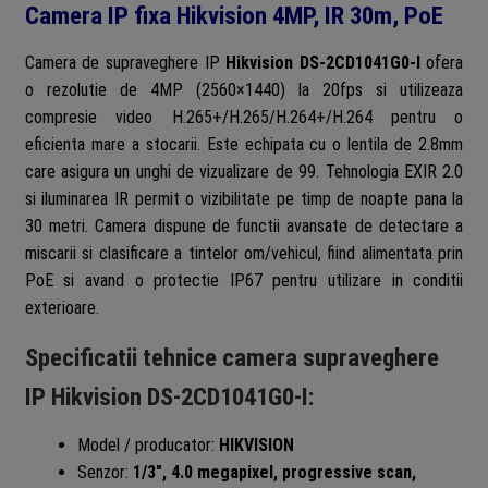
Camera IP fixa Hikvision 4MP, IR 30m, PoE
Camera de supraveghere IP
Hikvision DS-2CD1041G0-I
ofera
o rezolutie de 4MP (2560×1440) la 20fps si utilizeaza
compresie video H.265+/H.265/H.264+/H.264 pentru o
eficienta mare a stocarii. Este echipata cu o lentila de 2.8mm
care asigura un unghi de vizualizare de 99. Tehnologia EXIR 2.0
si iluminarea IR permit o vizibilitate pe timp de noapte pana la
30 metri. Camera dispune de functii avansate de detectare a
miscarii si clasificare a tintelor om/vehicul, fiind alimentata prin
PoE si avand o protectie IP67 pentru utilizare in conditii
exterioare.
Specificatii tehnice camera supraveghere
IP Hikvision DS-2CD1041G0-I:
Model / producator:
HIKVISION
Senzor:
1/3″, 4.0 megapixel, progressive scan,