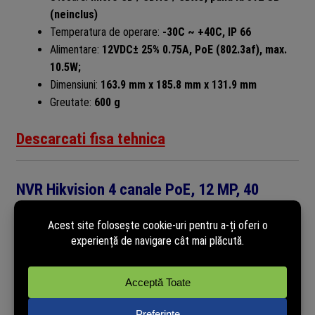
(neinclus)
Temperatura de operare:
-30C ~ +40C, IP 66
Alimentare:
12VDC± 25% 0.75A, PoE (802.3af), max.
10.5W;
Dimensiuni:
163.9 mm x 185.8 mm x 131.9 mm
Greutate:
600 g
Descarcati fisa tehnica
NVR Hikvision 4 canale PoE, 12 MP, 40
Mbps:
DS-7604NXI-K1-4P
este un NVR cu 4 canale IP si 4 interfete
PoE, rezolutie de pana la 12MP, latime banda de pana la 80
Mbps, posibilitatea de montare un HDD SATA de pana la 10 TB
per bucata. Datorita compresiei H.265+ se poate reduce