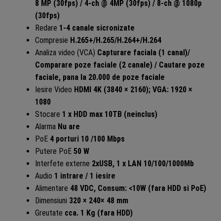
8 MP (30fps) / 4-ch @ 4MP (30fps) / 8-ch @ 1080p
(30fps)
Redare
1-4 canale sicronizate
Compresie
H.265+/H.265/H.264+/H.264
Analiza video (VCA)
Capturare faciala (1 canal)/
Comparare poze faciale (2 canale) / Cautare poze
faciale, pana la 20.000 de poze faciale
Iesire Video
HDMI 4K (3840 × 2160); VGA: 1920 ×
1080
Stocare
1 x HDD max 10TB (neinclus)
Alarma
Nu are
PoE
4 porturi 10 /100 Mbps
Putere PoE
50 W
Interfete externe
2xUSB, 1 x LAN 10/100/1000Mb
Audio
1 intrare / 1 iesire
Alimentare
48 VDC, Consum: <10W (fara HDD si PoE)
Dimensiuni
320 × 240× 48 mm
Greutate
cca. 1 Kg (fara HDD)