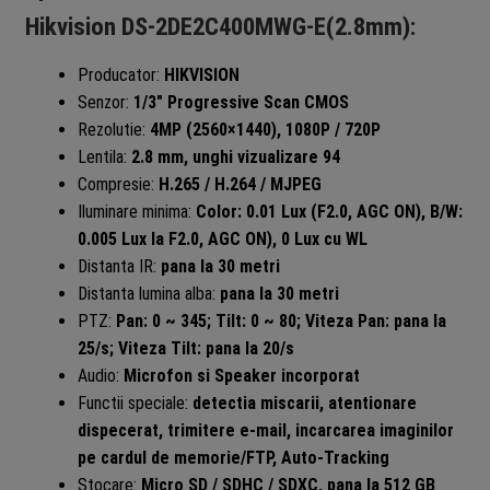
Hikvision DS-2DE2C400MWG-E(2.8mm):
Producator:
HIKVISION
Senzor:
1/3″ Progressive Scan CMOS
Rezolutie:
4MP (2560×1440), 1080P / 720P
Lentila:
2.8 mm, unghi vizualizare 94
Compresie:
H.265 / H.264 / MJPEG
Iluminare minima:
Color: 0.01 Lux (F2.0, AGC ON), B/W:
0.005 Lux la F2.0, AGC ON), 0 Lux cu WL
Distanta IR:
pana la 30 metri
Distanta lumina alba:
pana la 30 metri
PTZ:
Pan: 0 ~ 345; Tilt: 0 ~ 80; Viteza Pan: pana la
25/s; Viteza Tilt: pana la 20/s
Audio:
Microfon si Speaker incorporat
Functii speciale:
detectia miscarii, atentionare
dispecerat, trimitere e-mail, incarcarea imaginilor
pe cardul de memorie/FTP, Auto-Tracking
Stocare:
Micro SD / SDHC / SDXC, pana la 512 GB