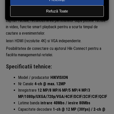
consumul de memorie cu pana la 75%.
Toate canalele suporta Detectia miscarii 2.0 si diferentierea
persoana/vehicul. Cu ajutorul tehnologiei AcuSense se pot face
capturi faciale, recunoasterea persoanelor dupa pozele faciale
in video, functie smart playback pentru a scurta timpul de
cautare a evenimentelor.
Ieisri HDMI (rezolutie 4K) si VGA independente.
Posibilitatea de conectare cu ajutorul Hik-Connect pentru a
facilita managementul retelei.
Specificatii tehnice:
Model / producator
HIKVISION
Nr Canale
4-ch @ max. 12MP
Inregistrare
12 MP/8 MP/6 MP/5 MP/4 MP/3
MP/1080p/UXGA/720p/VGA/4CIF/DCIF/2CIF/CIF/QCIF
Latime banda
intrare 40Mbs / iesire 80Mbs
Capacitate decodare
1-ch @ 12 MP (30fps) / 2-ch @