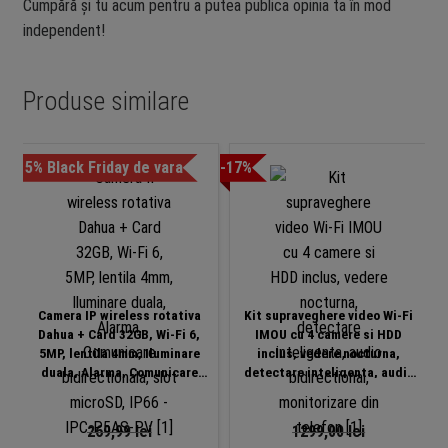
Cumpără și tu acum pentru a putea publica opinia ta în mod
independent!
Produse similare
-15% Black Friday de vara
-17%
Camera IP wireless rotativa
Kit supraveghere video Wi-Fi
Dahua + Card 32GB, Wi-Fi 6,
IMOU cu 4 camere si HDD
5MP, lentila 4mm, Iluminare
inclus, vedere nocturna,
duala, Alarma, Comunicare
detectare inteligenta, audio
bidirectionala, slot microSD,
bidirectional, monitorizare din
IP66 – IPC-P5AS-PV
telefon
269,99
lei
1299,00
lei