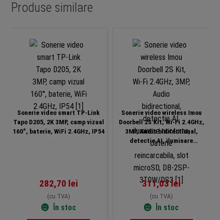
Produse similare
Sonerie video smart TP-Link
Sonerie video wireless Imou
Tapo D205, 2K 3MP, camp vizual
Doorbell 2S Kit, Wi-Fi 2.4GHz,
160°, baterie, WiFi 2.4GHz, IP54
3MP, Audio bidirectional,
detectie AI, iluminare
nocturna, baterie
reincarcabila, slot microSD,
DB-2SP-3T0W/DS3
282,70
lei
311,03
lei
(cu TVA)
(cu TVA)
În stoc
În stoc