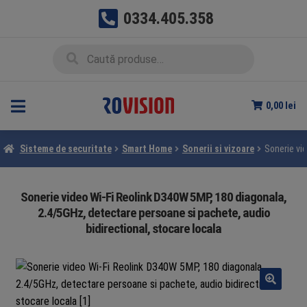
0334.405.358
Sari
Sari
Caută
Caută
la
la
după:
navigare
conținut
0,00
lei
Sisteme de securitate
Smart Home
Sonerii si vizoare
Sonerie vi
Sonerie video Wi-Fi Reolink D340W 5MP, 180 diagonala,
2.4/5GHz, detectare persoane si pachete, audio
bidirectional, stocare locala