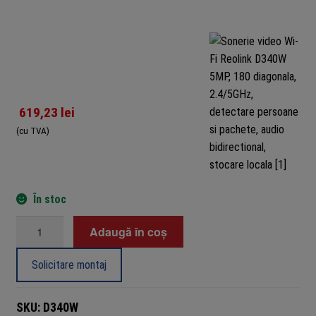
619,23
lei
(cu TVA)
În stoc
Cantitate
Adaugă în coș
Sonerie
video
Solicitare montaj
Wi-
Fi
SKU:
D340W
Reolink