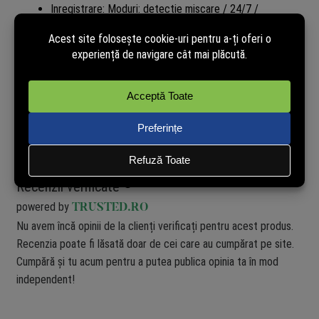
Inregistrare: Moduri: detectie miscare / 24/7 /
programat; Acces live view remote; Playback inteligent
(filtrare evenimente)
Mediu de functionare: Temperatura operare: -10C ~
+50C
Dimensiuni: 133 × 48 × 23 mm
Greutate: 96 g
Recenzii verificate
powered by
TRUSTED.RO
Nu avem încă opinii de la clienți verificați pentru acest produs.
Recenzia poate fi lăsată doar de cei care au cumpărat pe site.
Cumpără și tu acum pentru a putea publica opinia ta în mod
independent!