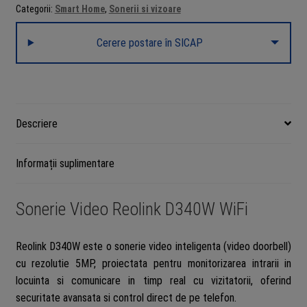
Categorii:
Smart Home
,
Sonerii si vizoare
D340W
5MP,
Cerere postare în SICAP
180
diagonala,
2.4/5GHz,
detectare
persoane
Descriere
si
pachete,
Informații suplimentare
audio
bidirectional,
stocare
Sonerie Video Reolink D340W WiFi
locala
Reolink D340W este o sonerie video inteligenta (video doorbell)
cu rezolutie 5MP, proiectata pentru monitorizarea intrarii in
locuinta si comunicare in timp real cu vizitatorii, oferind
securitate avansata si control direct de pe telefon.