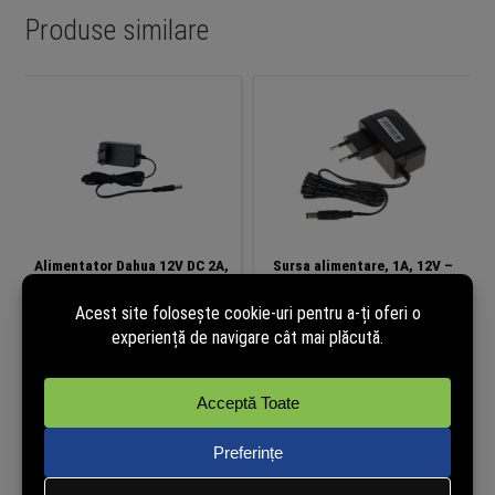
Produse similare
Alimentator Dahua 12V DC 2A,
Sursa alimentare, 1A, 12V –
24W, cu protecții multiple,
Hikvision ADS-12FG-12N
PFM320-020EN
17,99
lei
20,82
lei
(cu TVA)
(cu TVA)
În stoc
În stoc