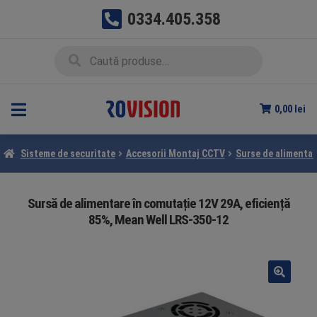
0334.405.358
Sari
Sari
Caută
Caută
la
la
după:
navigare
conținut
0,00
lei
Sisteme de securitate
Accesorii Montaj CCTV
Surse de alimentar
Sursă de alimentare în comutație 12V 29A, eficiență
85%, Mean Well LRS-350-12