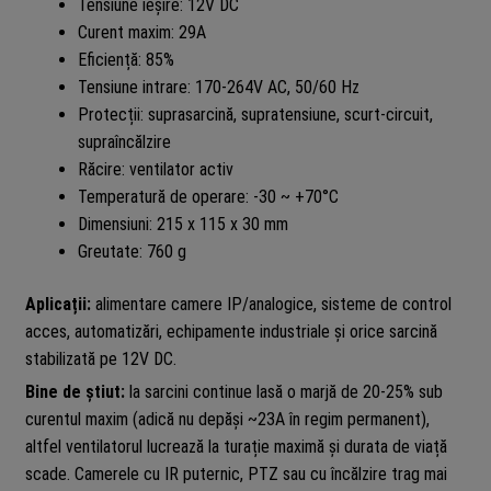
Tensiune ieșire: 12V DC
Curent maxim: 29A
Eficiență: 85%
Tensiune intrare: 170-264V AC, 50/60 Hz
Protecții: suprasarcină, supratensiune, scurt-circuit,
supraîncălzire
Răcire: ventilator activ
Temperatură de operare: -30 ~ +70°C
Dimensiuni: 215 x 115 x 30 mm
Greutate: 760 g
Aplicații:
alimentare camere IP/analogice, sisteme de control
acces, automatizări, echipamente industriale și orice sarcină
stabilizată pe 12V DC.
Bine de știut:
la sarcini continue lasă o marjă de 20-25% sub
curentul maxim (adică nu depăși ~23A în regim permanent),
altfel ventilatorul lucrează la turație maximă și durata de viață
scade. Camerele cu IR puternic, PTZ sau cu încălzire trag mai