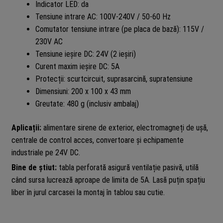
Indicator LED: da
Tensiune intrare AC: 100V-240V / 50-60 Hz
Comutator tensiune intrare (pe placa de bază): 115V /
230V AC
Tensiune ieșire DC: 24V (2 ieșiri)
Curent maxim ieșire DC: 5A
Protecții: scurtcircuit, suprasarcină, supratensiune
Dimensiuni: 200 x 100 x 43 mm
Greutate: 480 g (inclusiv ambalaj)
Aplicații:
alimentare sirene de exterior, electromagneți de ușă,
centrale de control acces, convertoare și echipamente
industriale pe 24V DC.
Bine de știut:
tabla perforată asigură ventilație pasivă, utilă
când sursa lucrează aproape de limita de 5A. Lasă puțin spațiu
liber în jurul carcasei la montaj în tablou sau cutie.