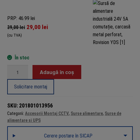
PRP: 46.99 lei
29,00
lei
39,00
lei
(cu TVA)
În stoc
Cantitate
Adaugă în coș
Sursă
de
Solicitare montaj
alimentare
industrială
SKU:
201801013956
24V
Categorii:
Accesorii Montaj CCTV
,
Surse alimentare
,
Surse de
5A
alimentare si UPS
comutație,
carcasă
Cerere postare în SICAP
metal