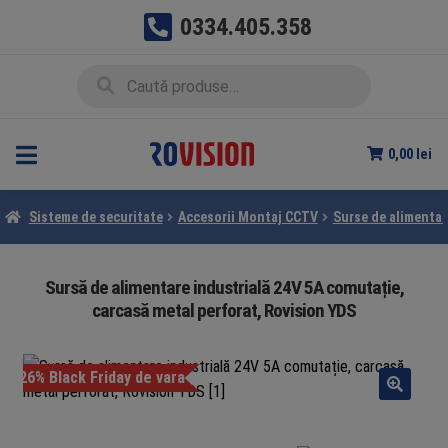
0334.405.358
Sari
Sari
Caută
Caută
la
la
după:
navigare
conținut
0,00
lei
Sisteme de securitate
Accesorii Montaj CCTV
Surse de alimentar
Sursă de alimentare industrială 24V 5A comutație,
carcasă metal perforat, Rovision YDS
-26% Black Friday de vara