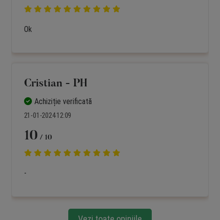
Ok
Cristian - PH
Achiziție verificată
21-01-2024 12:09
10
/ 10
-
Vezi toate opiniile