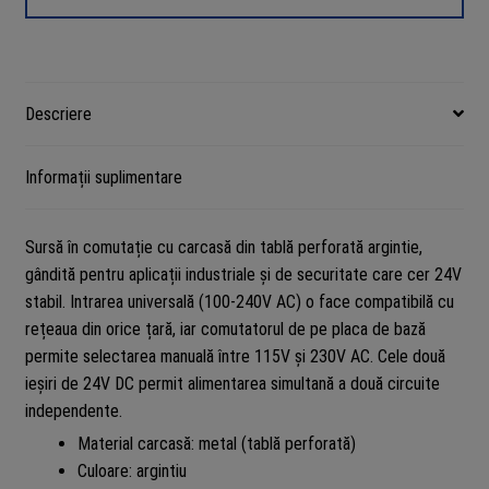
perforat,
Rovision
YDS
Descriere
Informații suplimentare
Sursă în comutație cu carcasă din tablă perforată argintie,
gândită pentru aplicații industriale și de securitate care cer 24V
stabil. Intrarea universală (100-240V AC) o face compatibilă cu
rețeaua din orice țară, iar comutatorul de pe placa de bază
permite selectarea manuală între 115V și 230V AC. Cele două
ieșiri de 24V DC permit alimentarea simultană a două circuite
independente.
Material carcasă: metal (tablă perforată)
Culoare: argintiu