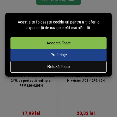
Produse similare
Alimentator Dahua 12V DC 2A,
Sursa alimentare, 1A, 12V –
24W, cu protecții multiple,
Hikvision ADS-12FG-12N
PFM320-020EN
17,99
lei
20,82
lei