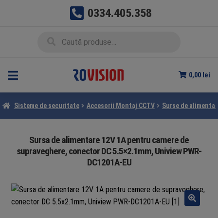
0334.405.358
Sari
Sari
Caută
Caută
la
la
după:
navigare
conținut
0,00
lei
Sisteme de securitate
Accesorii Montaj CCTV
Surse de alimentar
Sursa de alimentare 12V 1A pentru camere de
supraveghere, conector DC 5.5×2.1mm, Uniview PWR-
DC1201A-EU