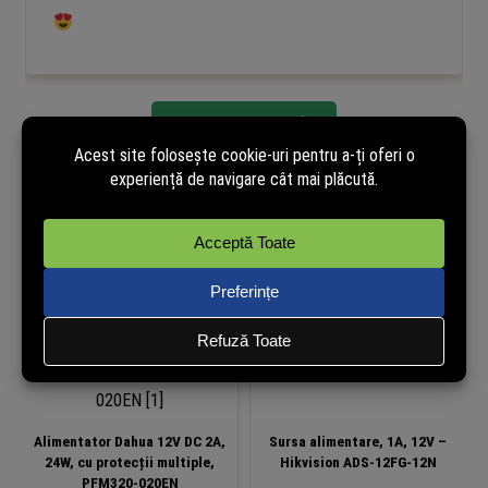
Vezi toate opiniile
Produse similare
Alimentator Dahua 12V DC 2A,
Sursa alimentare, 1A, 12V –
24W, cu protecții multiple,
Hikvision ADS-12FG-12N
PFM320-020EN