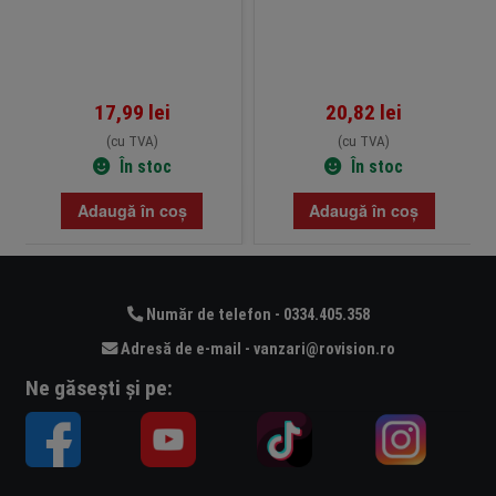
17,99
lei
20,82
lei
(cu TVA)
(cu TVA)
În stoc
În stoc
Adaugă în coș
Adaugă în coș
Număr de telefon - 0334.405.358
Adresă de e-mail - vanzari@rovision.ro
Ne găsești și pe: