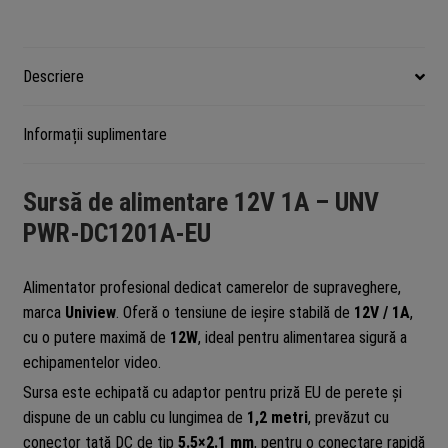
DC
5.5x2.1mm,
Uniview
Descriere
PWR-
DC1201A-
Informații suplimentare
EU
Sursă de alimentare 12V 1A – UNV
PWR-DC1201A-EU
Alimentator profesional dedicat camerelor de supraveghere,
marca
Uniview
. Oferă o tensiune de ieșire stabilă de
12V / 1A
,
cu o putere maximă de
12W
, ideal pentru alimentarea sigură a
echipamentelor video.
Sursa este echipată cu adaptor pentru priză EU de perete și
dispune de un cablu cu lungimea de
1,2 metri
, prevăzut cu
conector tată DC de tip
5.5×2.1 mm
, pentru o conectare rapidă