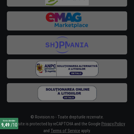
© Rovision.ro - Toate drepturile rezervate.
Nota clienților
This site is protected by reCAPTCHA and the Google
Privacy Policy
9,49
/10
and
Terms of Service
apply.