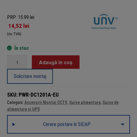
PRP: 15.99 lei
14,52
lei
(cu TVA)
În stoc
Cantitate
Adaugă în coș
Sursa
de
Solicitare montaj
alimentare
12V
SKU:
PWR-DC1201A-EU
1A
Categorii:
Accesorii Montaj CCTV
,
Surse alimentare
,
Surse de
pentru
alimentare si UPS
camere
de
Cerere postare în SICAP
supraveghere,
conector