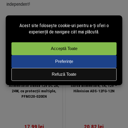
independent!
Produse similare
Alimentator Dahua 12V DC 2A,
Sursa alimentare, 1A, 12V –
24W, cu protecții multiple,
Hikvision ADS-12FG-12N
PFM320-020EN
17,99
lei
20,82
lei