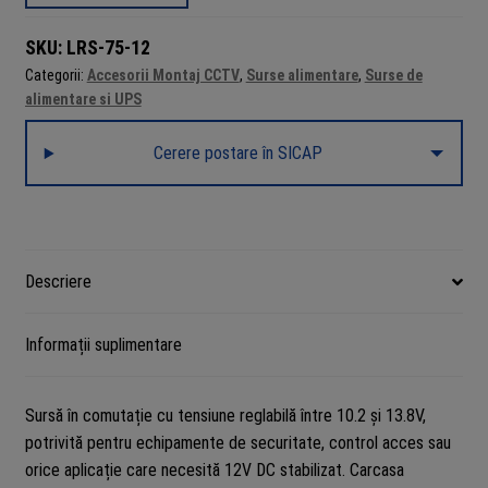
alimentare
în
SKU:
LRS-75-12
comutație
Categorii:
Accesorii Montaj CCTV
,
Surse alimentare
,
Surse de
MeanWell
alimentare si UPS
13.8V,
6A,
Cerere postare în SICAP
72W,
reglabilă
Descriere
Informații suplimentare
Sursă în comutație cu tensiune reglabilă între 10.2 și 13.8V,
potrivită pentru echipamente de securitate, control acces sau
orice aplicație care necesită 12V DC stabilizat. Carcasa