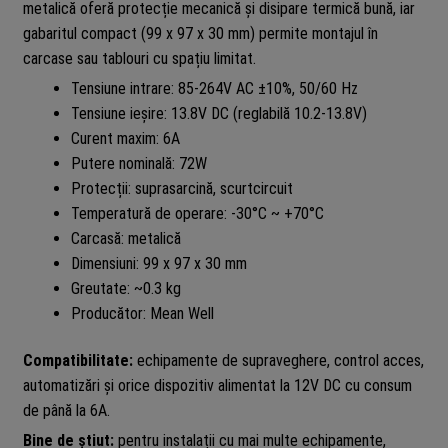
metalică oferă protecție mecanică și disipare termică bună, iar
gabaritul compact (99 x 97 x 30 mm) permite montajul în
carcase sau tablouri cu spațiu limitat.
Tensiune intrare: 85-264V AC ±10%, 50/60 Hz
Tensiune ieșire: 13.8V DC (reglabilă 10.2-13.8V)
Curent maxim: 6A
Putere nominală: 72W
Protecții: suprasarcină, scurtcircuit
Temperatură de operare: -30°C ~ +70°C
Carcasă: metalică
Dimensiuni: 99 x 97 x 30 mm
Greutate: ~0.3 kg
Producător: Mean Well
Compatibilitate:
echipamente de supraveghere, control acces,
automatizări și orice dispozitiv alimentat la 12V DC cu consum
de până la 6A.
Bine de știut:
pentru instalații cu mai multe echipamente,