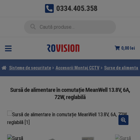
0334.405.358
Sari
Sari
Caută
Caută
la
la
după:
navigare
conținut
0,00
lei
Sisteme de securitate
Accesorii Montaj CCTV
Surse de alimentar
Sursă de alimentare în comutație MeanWell 13.8V, 6A,
72W, reglabilă