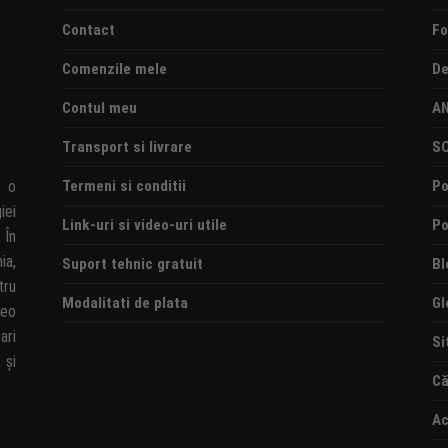
Contact
Fo
Comenzile mele
De
Contul meu
A
Transport si livrare
S
Termeni si conditii
Po
e o
iei
Link-uri si video-uri utile
Po
 În
ia,
Suport tehnic gratuit
Bl
tru
Modalitati de plata
Gl
deo
ari
Si
și
Că
Ac