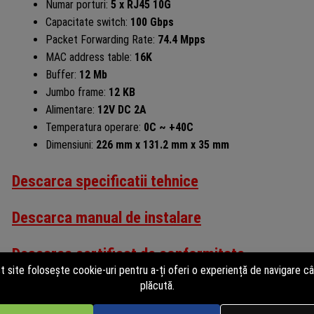
Numar porturi:
5 x RJ45 10G
Capacitate switch:
100 Gbps
Packet Forwarding Rate:
74.4 Mpps
MAC address table:
16K
Buffer:
12 Mb
Jumbo frame:
12 KB
Alimentare:
12V DC 2A
Temperatura operare:
0C ~ +40C
Dimensiuni:
226 mm x 131.2 mm x 35 mm
Descarca specificatii tehnice
Descarca manual de instalare
Descarca certificat de conformitate