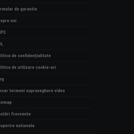
rmular de garantie
spre noi
NPC
OL
litica de confidențialitate
litica de utilizare cookie-uri
og
osar termeni supraveghere video
temap
utări frecvente
operire nationala