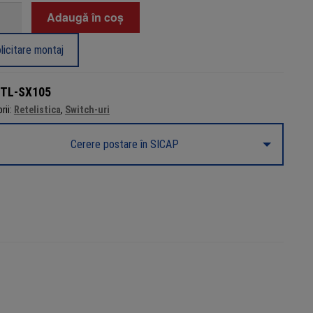
tate
Adaugă în coș
h
licitare montaj
i
TL-SX105
rii:
Retelistica
,
Switch-uri
aged,
Cerere postare în SICAP
5