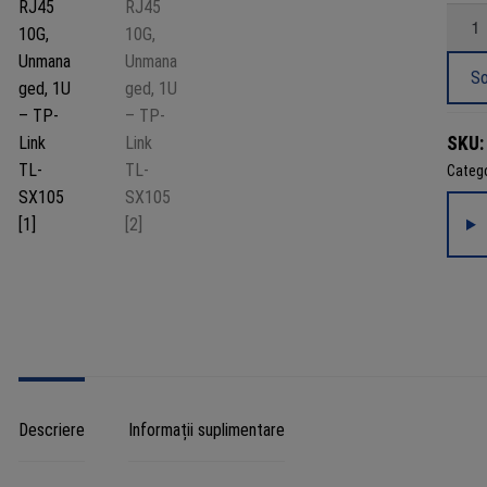
Canti
Switc
5
So
portur
RJ45
SKU:
10G,
Catego
Unman
1U
-
TP-
Link
TL-
SX10
Descriere
Informații suplimentare