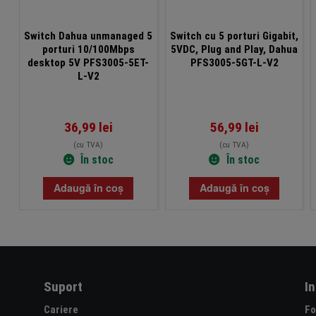
Switch Dahua unmanaged 5
Switch cu 5 porturi Gigabit,
porturi 10/100Mbps
5VDC, Plug and Play, Dahua
desktop 5V PFS3005-5ET-
PFS3005-5GT-L-V2
L-V2
36,99
lei
56,99
lei
(cu TVA)
(cu TVA)
În stoc
În stoc
Adaugă în coș
Adaugă în coș
Suport
I
Cariere
Fo