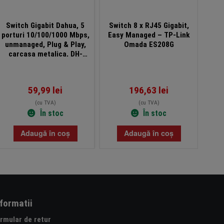
Switch Gigabit Dahua, 5
Switch 8 x RJ45 Gigabit,
S
porturi 10/100/1000 Mbps,
Easy Managed – TP-Link
10/1
unmanaged, Plug & Play,
Omada ES208G
T
carcasa metalica, DH-
SG1005
59,99
lei
196,63
lei
(cu TVA)
(cu TVA)
În stoc
În stoc
Adaugă în coș
Adaugă în coș
nformatii
rmular de retur