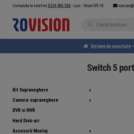
Sari
Sari
Comanda la telefon
0334.405.358
- Luni - Vineri 09-18
vanzari@
la
la
navigare
conținut
Caută
Caută
după:
Sisteme de securitate
Switch 5 por
Kit Supraveghere
Camere supraveghere
DVR si NVR
Hard Disk-uri
Accesorii Montaj