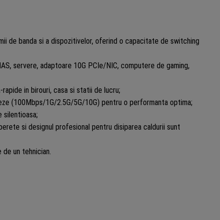
i de banda si a dispozitivelor, oferind o capacitate de switching
a NAS, servere, adaptoare 10G PCIe/NIC, computere de gaming,
apide in birouri, casa si statii de lucru;
iteze (100Mbps/1G/2.5G/5G/10G) pentru o performanta optima;
 silentioasa;
erete si designul profesional pentru disiparea caldurii sunt
 de un tehnician.