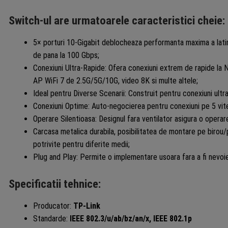
Switch-ul are urmatoarele caracteristici cheie:
5× porturi 10-Gigabit deblocheaza performanta maxima a latimi
de pana la 100 Gbps;
Conexiuni Ultra-Rapide: Ofera conexiuni extrem de rapide l
AP WiFi 7 de 2.5G/5G/10G, video 8K si multe altele;
Ideal pentru Diverse Scenarii: Construit pentru conexiuni ultra-r
Conexiuni Optime: Auto-negocierea pentru conexiuni pe 5 v
Operare Silentioasa: Designul fara ventilator asigura o operare
Carcasa metalica durabila, posibilitatea de montare pe birou/p
potrivite pentru diferite medii;
Plug and Play: Permite o implementare usoara fara a fi nevoie
Specificatii tehnice:
Producator:
TP-Link
Standarde:
IEEE 802.3/u/ab/bz/an/x, IEEE 802.1p