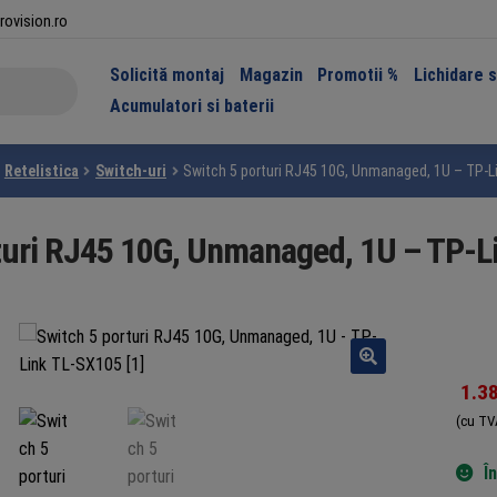
rovision.ro
Solicită montaj
Magazin
Promotii %
Lichidare 
Acumulatori si baterii
Retelistica
Switch-uri
Switch 5 porturi RJ45 10G, Unmanaged, 1U – TP-L
turi RJ45 10G, Unmanaged, 1U – TP-
1.3
(cu TV
Î