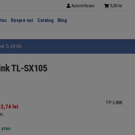
Autentificare
0,00
lei
stoc
Despre noi
Catalog
Blog
ink TL-SX105
Link TL-SX105
TP-LINK
82,74
lei
A)
n stoc