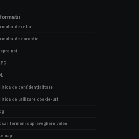
nformatii
rmular de retur
rmular de garantie
spre noi
NPC
OL
litica de confidențialitate
litica de utilizare cookie-uri
og
osar termeni supraveghere video
temap