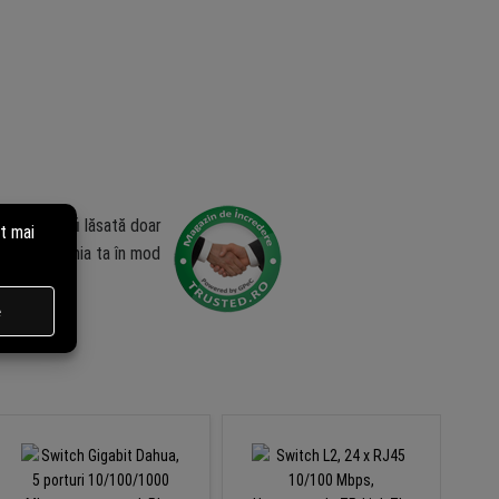
zia poate fi lăsată doar
ublica opinia ta în mod