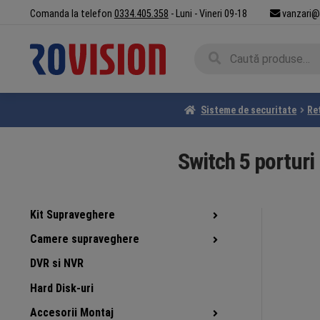
Sari
Sari
Comanda la telefon
0334.405.358
- Luni - Vineri 09-18
vanzari@
la
la
navigare
conținut
Caută
Caută
după:
Sisteme de securitate
Re
Switch 5 portur
Kit Supraveghere
Camere supraveghere
DVR si NVR
Hard Disk-uri
Accesorii Montaj