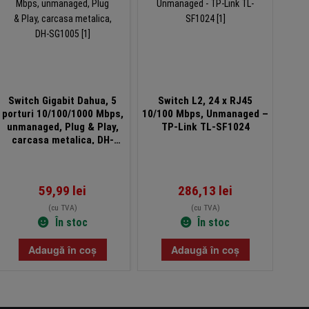
Switch Gigabit Dahua, 5
Switch L2, 24 x RJ45
Swit
porturi 10/100/1000 Mbps,
10/100 Mbps, Unmanaged –
Eas
unmanaged, Plug & Play,
TP-Link TL-SF1024
carcasa metalica, DH-
SG1005
59,99
lei
286,13
lei
(cu TVA)
(cu TVA)
În stoc
În stoc
Adaugă în coș
Adaugă în coș