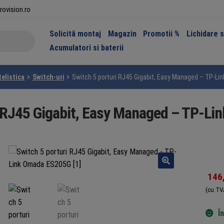
rovision.ro
Solicită montaj
Magazin
Promotii %
Lichidare 
Acumulatori si baterii
telistica
Switch-uri
Switch 5 porturi RJ45 Gigabit, Easy Managed – TP-L
i RJ45 Gigabit, Easy Managed – TP-L
146
(cu TV
Î