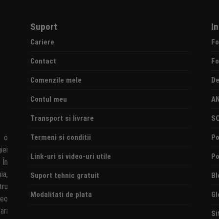
Suport
I
Cariere
Fo
Contact
Fo
Comenzile mele
De
Contul meu
A
Transport si livrare
S
Termeni si conditii
Po
e o
iei
Link-uri si video-uri utile
Po
 În
ia,
Suport tehnic gratuit
Bl
tru
Modalitati de plata
Gl
deo
ari
Si