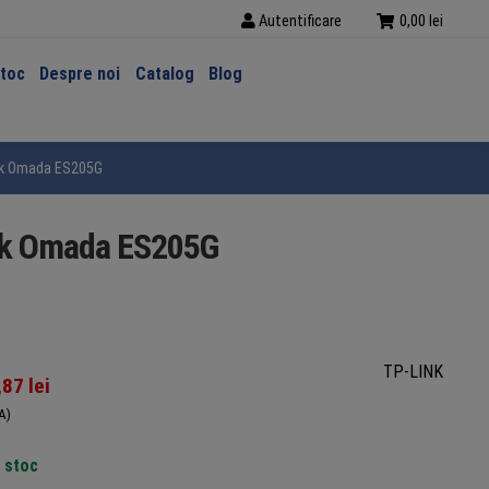
Autentificare
0,00
lei
stoc
Despre noi
Catalog
Blog
ink Omada ES205G
ink Omada ES205G
TP-LINK
,87
lei
A)
n stoc