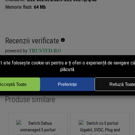
Memorie flash:
64 Mb
Recenzii verificate
powered by
TRUSTED.RO
Nu avem încă opinii de la clienți verificați pentru acest produs. Recen
de cei care au cumpărat pe site. Cumpără și tu acum pentru a putea p
independent!
Produse similare