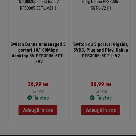
Switch Dahua unmanaged 5
Switch cu 5 porturi Gigabit,
porturi 10/100Mbps
5VDC, Plug and Play, Dahua
desktop 5V PFS3005-5ET-
PFS3005-5GT-L-V2
L-V2
36,99
lei
56,99
lei
(cu TVA)
(cu TVA)
În stoc
În stoc
Adaugă în coș
Adaugă în coș