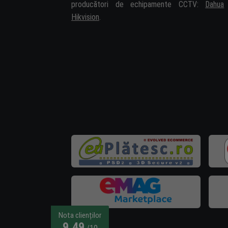
producători de echipamente CCTV:
Dahua
Hikvision
.
Nota clienților
9,49