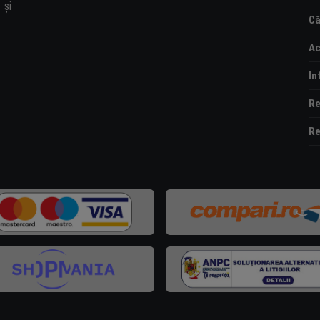
și
Că
Ac
In
Re
Re