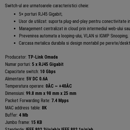
Switch-ul are urmatoarele caracteristici cheie:
5× porturi RJ45 Gigabit;
Usor de utilizat: suporta plug-and-play pentru conectivitate i
Management centralizat in cloud prin intermediul web-ului sau
Prevenirea automata a looping-ului, VLAN si IGMP Snooping;
Carcasa metalica durabila si design montabil pe perete/desk
Producator:
TP-Link Omada
Numar porturi:
5 x RJ45 Gigabit
Capacitate switch:
10 Gbps
Alimentare:
5V DC 0.6A
Temperatura operare:
0ÂC ~ +40ÂC
Dimensiuni:
99.8 mm x 98 mm x 25 mm
Packet Forwarding Rate:
7.4 Mpps
MAC address table:
8K
Buffer:
4 Mb
Jumbo frame:
15 KB
Standarde:
IEEE 802.3i/u/ab/x IEEE 802.1p/q/ab