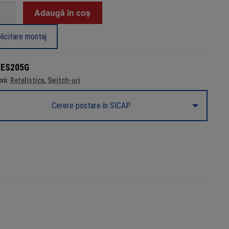
tate
Adaugă în coș
h
licitare montaj
i
:
ES205G
t,
rii:
Retelistica
,
Switch-uri
ged
Cerere postare în SICAP
a
5G