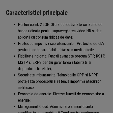
Caracteristici principale
Porturi uplink 2.5GE: Ofera conectivitate cu latime de
banda ridicata pentru supravegherea video HD si alte
aplicatii cu consum ridicat de date;
Protectie impotriva supratensiunilor: Protectie de 6kV
pentru functionare fiabila chiar si in medii dificile;
Fiabilitate ridicata: Functii avansate precum STP, RSTP,
MSTP si ERPS pentru garantarea stabilitatii si
disponibilitatii retelei;
Securitate imbunatatita: Tehnologiile CPP si NFPP
protejeaza procesorul si reteaua impotriva atacurilor
malitioase;
Economie de energie: Diverse functii de economisire a
energiei;
Management Cloud: Administrare si mentenanta
simplificata, cu capabilitati Coud pentru configurare,