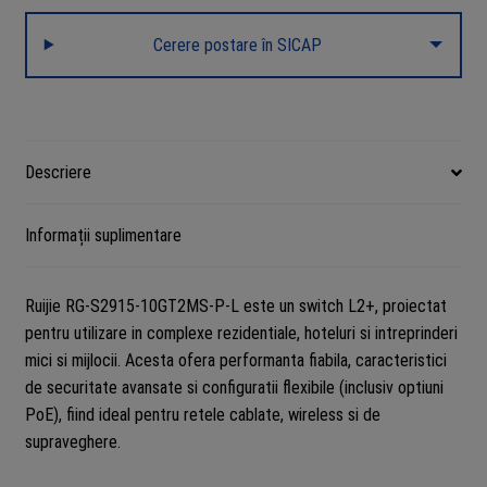
PoE+,
Cerere postare în SICAP
2
x
SFP
2.5G,
2
Descriere
x
RJ45
Informații suplimentare
1G,
L2+
Cloud
Ruijie RG-S2915-10GT2MS-P-L este un switch L2+, proiectat
Management,
pentru utilizare in complexe rezidentiale, hoteluri si intreprinderi
RG-
mici si mijlocii. Acesta ofera performanta fiabila, caracteristici
S2915-
de securitate avansate si configuratii flexibile (inclusiv optiuni
10GT2MS-
PoE), fiind ideal pentru retele cablate, wireless si de
P-
supraveghere.
L