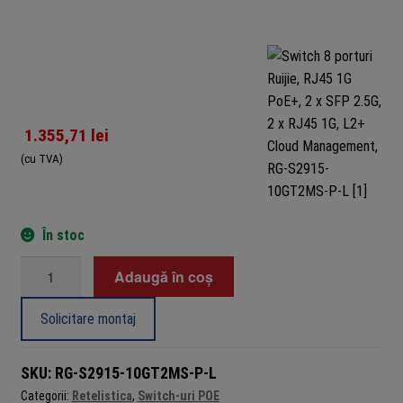
1.355,71
lei
(cu TVA)
În stoc
Cantitate
Adaugă în coș
Switch
8
Solicitare montaj
porturi
Ruijie,
SKU:
RG-S2915-10GT2MS-P-L
RJ45
Categorii:
Retelistica
,
Switch-uri POE
1G