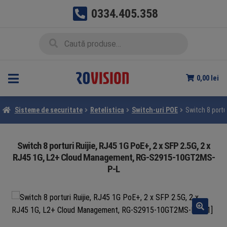
0334.405.358
Sari
Sari
Caută
Caută
la
la
după:
navigare
conținut
0,00
lei
Sisteme de securitate
Retelistica
Switch-uri POE
Switch 8 port
Switch 8 porturi Ruijie, RJ45 1G PoE+, 2 x SFP 2.5G, 2 x
RJ45 1G, L2+ Cloud Management, RG-S2915-10GT2MS-
P-L