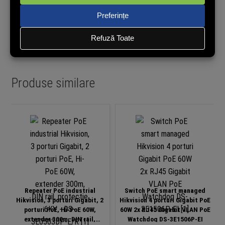
Nu avem încă opinii de la clienți verificați pentru acest produs.
Recenzia poate fi lăsată doar de cei care au cumpărat pe site.
Cumpără și tu acum pentru a putea publica opinia ta în mod
independent!
Produse similare
Repeater PoE industrial
Switch PoE smart managed
Hikvision, 3 porturi Gigabit, 2
Hikvision 4 porturi Gigabit PoE
porturi PoE, Hi-PoE 60W,
60W 2x RJ45 Gigabit VLAN PoE
extender 300m, DIN rail,
Watchdog DS-3E1506P-EI