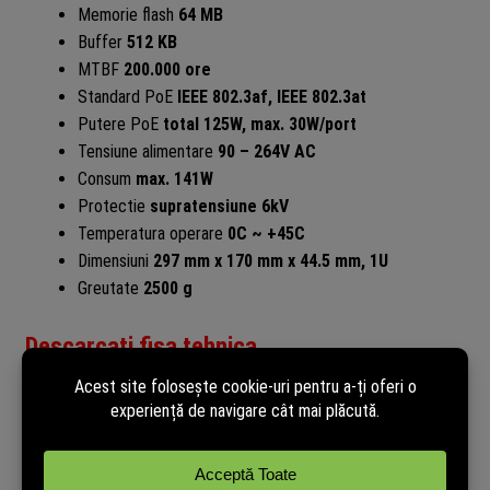
Memorie flash
64 MB
Buffer
512 KB
MTBF
200.000 ore
Standard PoE
IEEE 802.3af, IEEE 802.3at
Putere PoE
total 125W, max. 30W/port
Tensiune alimentare
90 – 264V AC
Consum
max. 141W
Protectie
supratensiune 6kV
Temperatura operare
0C ~ +45C
Dimensiuni
297 mm x 170 mm x 44.5 mm, 1U
Greutate
2500 g
Descarcati fisa tehnica
Recenzii verificate
powered by
TRUSTED.RO