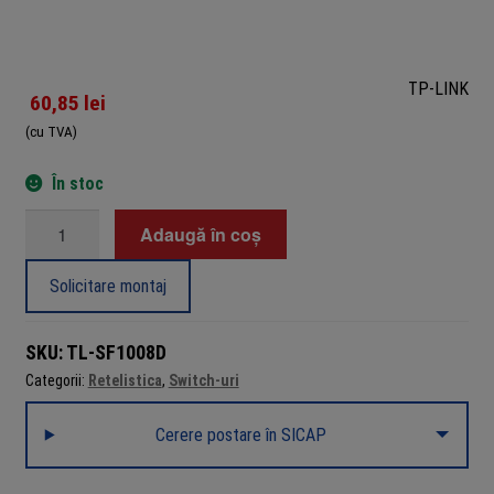
TP-LINK
60,85
lei
(cu TVA)
În stoc
Cantitate
Adaugă în coș
Switch
8
Solicitare montaj
porturi
RJ45
SKU:
TL-SF1008D
10/100
Categorii:
Retelistica
,
Switch-uri
Mbps,
Unmanaged
Cerere postare în SICAP
-
TP-