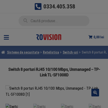
0334.405.358
Sari
Sari
Caută
Caută
la
la
după:
navigare
conținut
0,00
lei
Sisteme de securitate
Retelistica
Switch-uri
Switch 8 porturi 
Switch 8 porturi RJ45 10/100 Mbps, Unmanaged – TP-
Link TL-SF1008D