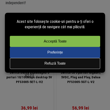
independent!
Produse similare
Switch Dahua unmanaged 5
Switch cu 5 porturi Gigabit,
porturi 10/100Mbps desktop 5V
5VDC, Plug and Play, Dahua
PFS3005-5ET-L-V2
PFS3005-5GT-L-V2
36,99
lei
56,99
lei