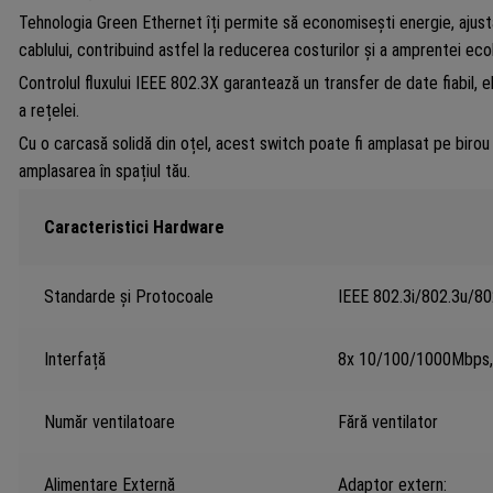
Tehnologia Green Ethernet îți permite să economisești energie, ajust
cablului, contribuind astfel la reducerea costurilor și a amprentei eco
Controlul fluxului IEEE 802.3X garantează un transfer de date fiabil,
a rețelei.
Cu o carcasă solidă din oțel, acest switch poate fi amplasat pe birou
amplasarea în spațiul tău.
Caracteristici Hardware
Standarde și Protocoale
IEEE 802.3i/802.3u/80
Interfață
8x 10/100/1000Mbps, 
Număr ventilatoare
Fără ventilator
Alimentare Externă
Adaptor extern: