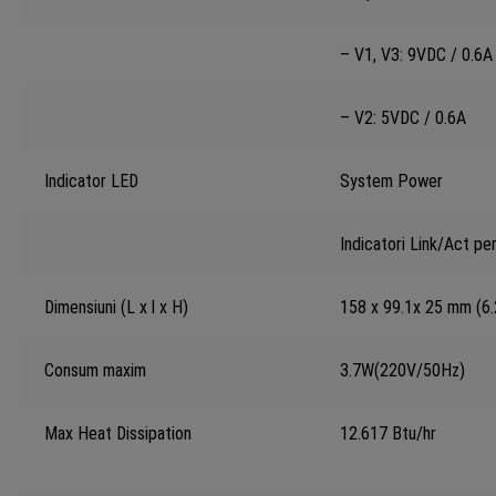
– V1, V3: 9VDC / 0.6A
– V2: 5VDC / 0.6A
Indicator LED
System Power
Indicatori Link/Act per
Dimensiuni (L x l x H)
158 x 99.1x 25 mm (6.2
Consum maxim
3.7W(220V/50Hz)
Max Heat Dissipation
12.617 Btu/hr