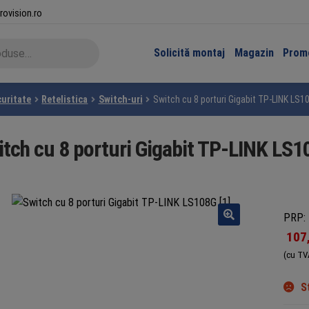
rovision.ro
Solicită montaj
Magazin
Promo
curitate
Retelistica
Switch-uri
Switch cu 8 porturi Gigabit TP-LINK LS1
tch cu 8 porturi Gigabit TP-LINK LS
PRP: 
107
(cu TV
S