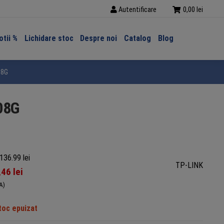
Autentificare
0,00
lei
tii %
Lichidare stoc
Despre noi
Catalog
Blog
08G
108G
136.99 lei
TP-LINK
,46
lei
A)
toc epuizat