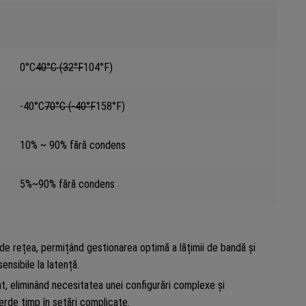
0°C
40°C (32°F
104°F)
-40°C
70°C (-40°F
158°F)
10% ~ 90% fără condens
5%~90% fără condens
 de rețea, permițând gestionarea optimă a lățimii de bandă și
ensibile la latență.
t, eliminând necesitatea unei configurări complexe și
ierde timp în setări complicate.