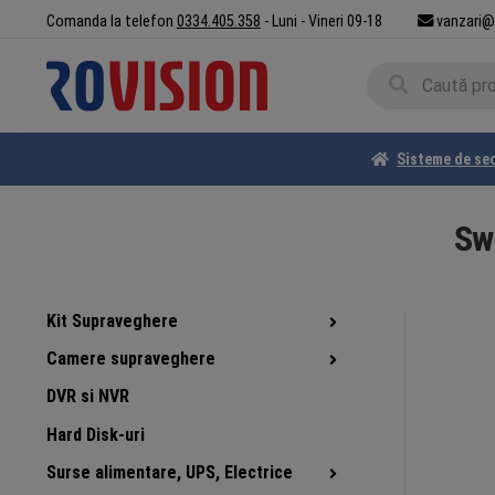
Sari
Sari
Comanda la telefon
0334.405.358
- Luni - Vineri 09-18
vanzari@
la
la
Caută
navigare
conținut
Caută
după:
Sisteme de se
Swi
Kit Supraveghere
Camere supraveghere
DVR si NVR
Hard Disk-uri
Surse alimentare, UPS, Electrice