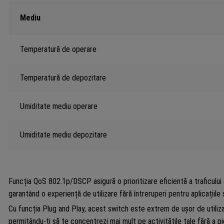
Mediu
Temperatură de operare
Temperatură de depozitare
Umiditate mediu operare
Umiditate mediu depozitare
Funcția QoS 802.1p/DSCP asigură o prioritizare eficientă a traficului
garantând o experiență de utilizare fără întreruperi pentru aplicațiile s
Cu funcția Plug and Play, acest switch este extrem de ușor de utiliza
permițându-ți să te concentrezi mai mult pe activitățile tale fără a p