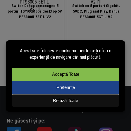
Switch Dahua unmanaged 5
Switch cu 5 porturi Gigabit,
porturi 10/100Mbps desktop 5V
5VDC, Plug and Play, Dahua
PFS3005-5ET-L-V2
PFS3005-5GT-L-V2
36,99
lei
56,99
lei
(cu TVA)
(cu TVA)
În stoc
În stoc
Adaugă în coș
Adaugă în coș
Număr de telefon - 0334.405.358
Adresă de e-mail - vanzari@rovision.ro
Ne găsești și pe: