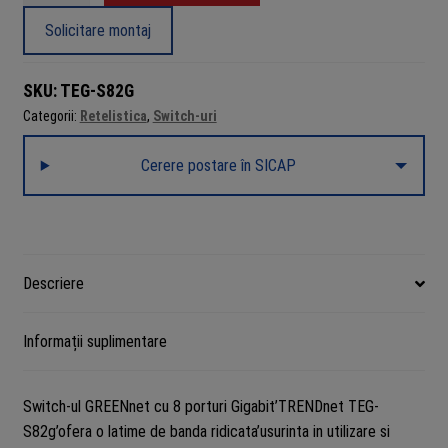
GREENnet
Solicitare montaj
8
porturi
SKU:
TEG-S82G
Gigabit
Categorii:
Retelistica
,
Switch-uri
-
TRENDnet
Cerere postare în SICAP
TEG-
S82G
Descriere
Informații suplimentare
Switch-ul GREENnet cu 8 porturi Gigabit’TRENDnet TEG-
S82g’ofera o latime de banda ridicata’usurinta in utilizare si