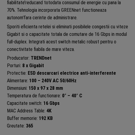
fiabilitate’reducand totodata consumul de energie cu pana la
70%. Tehnologia incorporata GREENnet functioneaza
autonom’fara cerinte de administrare.
Sporiti eficienta retelei si eliminati posibilele congestii cu viteze
Gigabit si o capacitate totala de comutare de 16 Gbps in modul
full-duplex. Integrati acest switch metalic robust pentru o
conectivitate fiabila de mare viteza.
Producator:
TRENDnet
Porturi:
8 x Gigabit
Protectie:
ESD descarcari electrice anti-interferente
Alimentare:
100 – 240V AC 50/60Hz
Dimensiuni:
150 x 97 x 28 mm
Temperatura de functionare:
0° – 40° C
Capacitate switch:
16 Gbps
MAC Address Table:
4K
Buffer memorie:
192 KB
Greutate:
365