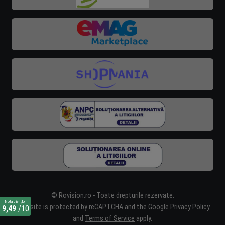
© Rovision.ro - Toate drepturile rezervate.
Nota clienților
This site is protected by reCAPTCHA and the Google
Privacy Policy
9,49
/10
and
Terms of Service
apply.