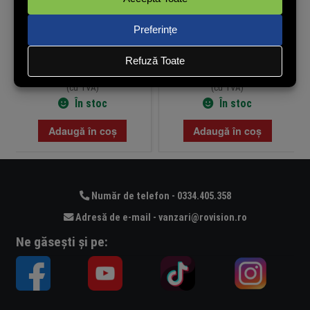
66,21
lei
115,18
lei
(cu TVA)
(cu TVA)
În stoc
În stoc
Adaugă în coș
Adaugă în coș
Număr de telefon - 0334.405.358
Adresă de e-mail - vanzari@rovision.ro
Ne găsești și pe: