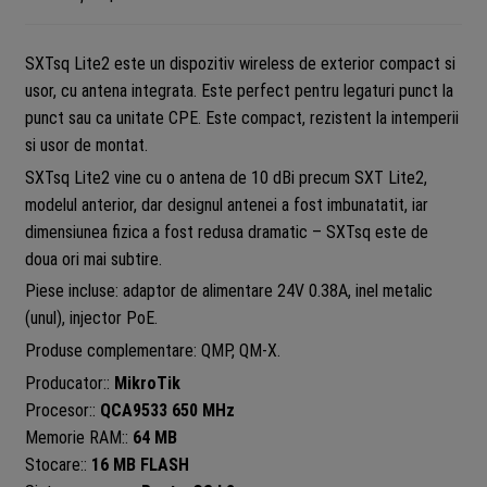
SXTsq Lite2 este un dispozitiv wireless de exterior compact si
usor, cu antena integrata. Este perfect pentru legaturi punct la
punct sau ca unitate CPE. Este compact, rezistent la intemperii
si usor de montat.
SXTsq Lite2 vine cu o antena de 10 dBi precum SXT Lite2,
modelul anterior, dar designul antenei a fost imbunatatit, iar
dimensiunea fizica a fost redusa dramatic – SXTsq este de
doua ori mai subtire.
Piese incluse: adaptor de alimentare 24V 0.38A, inel metalic
(unul), injector PoE.
Produse complementare: QMP, QM-X.
Producator::
MikroTik
Procesor::
QCA9533 650 MHz
Memorie RAM::
64 MB
Stocare::
16 MB FLASH