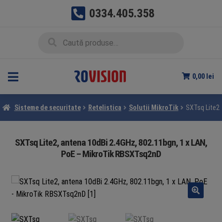
0334.405.358
Sari
Sari
Caută
Caută
la
la
după:
navigare
conținut
0,00
lei
Sisteme de securitate
Retelistica
Solutii MikroTik
SXTsq Lite2,
SXTsq Lite2, antena 10dBi 2.4GHz, 802.11bgn, 1 x LAN,
PoE – MikroTik RBSXTsq2nD