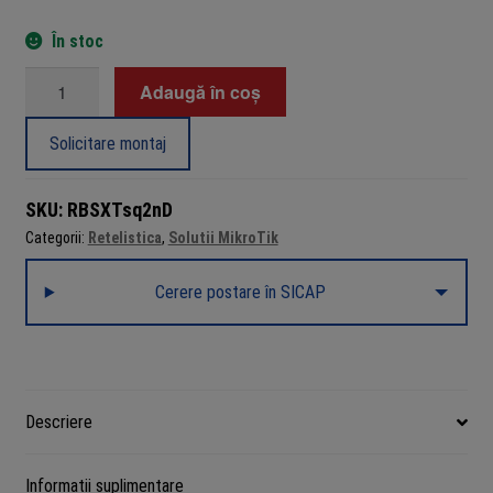
În stoc
Cantitate
Adaugă în coș
SXTsq
Lite2,
Solicitare montaj
antena
10dBi
SKU:
RBSXTsq2nD
2.4GHz,
Categorii:
Retelistica
,
Solutii MikroTik
802.11bgn,
1
Cerere postare în SICAP
x
LAN,
PoE
-
MikroTik
Descriere
RBSXTsq2nD
Informații suplimentare