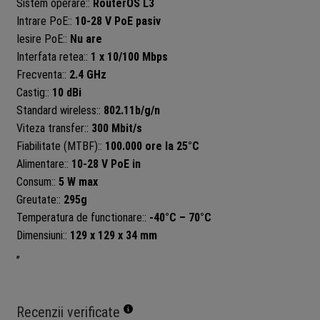
Sistem operare::
RouterOS L3
Intrare PoE::
10-28 V PoE pasiv
Iesire PoE::
Nu are
Interfata retea::
1 x 10/100 Mbps
Frecventa::
2.4 GHz
Castig::
10 dBi
Standard wireless::
802.11b/g/n
Viteza transfer::
300 Mbit/s
Fiabilitate (MTBF)::
100.000 ore la 25°C
Alimentare::
10-28 V PoE in
Consum::
5 W max
Greutate::
295g
Temperatura de functionare::
-40°C – 70°C
Dimensiuni::
129 x 129 x 34 mm
„
Recenzii verificate