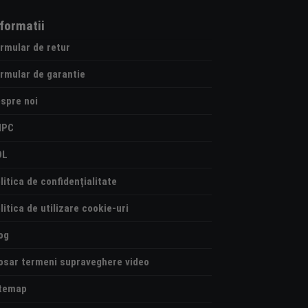
nformatii
rmular de retur
rmular de garantie
spre noi
NPC
OL
litica de confidențialitate
litica de utilizare cookie-uri
og
osar termeni supraveghere video
temap