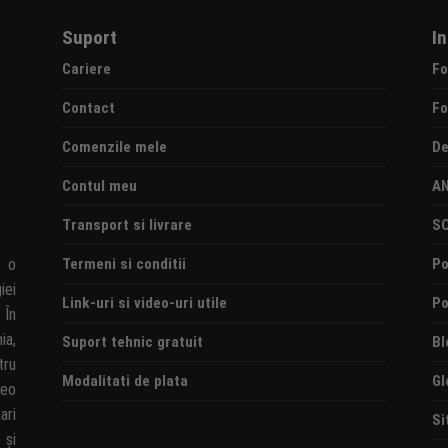
Suport
I
Cariere
Fo
Contact
Fo
Comenzile mele
De
Contul meu
A
Transport si livrare
S
Termeni si conditii
Po
e o
iei
Link-uri si video-uri utile
Po
 În
ia,
Suport tehnic gratuit
Bl
tru
Modalitati de plata
Gl
deo
ari
Si
și