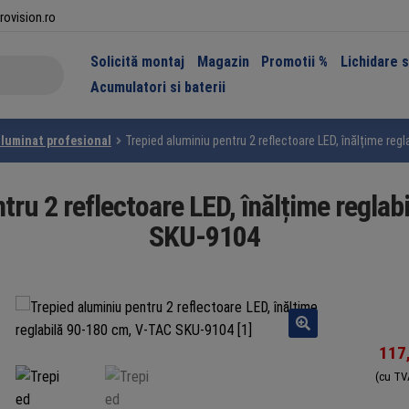
rovision.ro
Solicită montaj
Magazin
Promotii %
Lichidare 
Acumulatori si baterii
Iluminat profesional
Trepied aluminiu pentru 2 reflectoare LED, înălțime re
tru 2 reflectoare LED, înălțime regla
SKU-9104
117
(cu TV