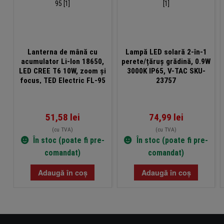
Lanterna de mână cu
Lampă LED solară 2-în-1
acumulator Li-Ion 18650,
perete/țăruș grădină, 0.9W
LED CREE T6 10W, zoom și
3000K IP65, V-TAC SKU-
focus, TED Electric FL-95
23757
51,58
lei
74,99
lei
(cu TVA)
(cu TVA)
În stoc (poate fi pre-
În stoc (poate fi pre-
comandat)
comandat)
Adaugă în coș
Adaugă în coș