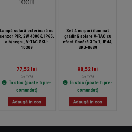
Lampă solară exterioară cu
Set 4 corpuri iluminat
Ref
senzor PIR, 2W 4000K, IP65,
grădină solare V-TAC cu
600
alb/negru, V-TAC SKU-
efect flacără 3 în 1, IP44,
t
10309
SKU-8689
77,52
lei
98,52
lei
(cu TVA)
(cu TVA)
În stoc (poate fi pre-
În stoc (poate fi pre-
comandat)
comandat)
Adaugă în coș
Adaugă în coș