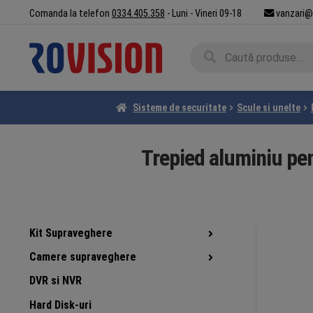
Sari
Sari
Comanda la telefon
0334.405.358
- Luni - Vineri 09-18
vanzari@
la
la
navigare
conținut
Caută
Caută
după:
Sisteme de securitate
Scule si unelte
Trepied aluminiu pen
Kit Supraveghere
Camere supraveghere
DVR si NVR
Hard Disk-uri