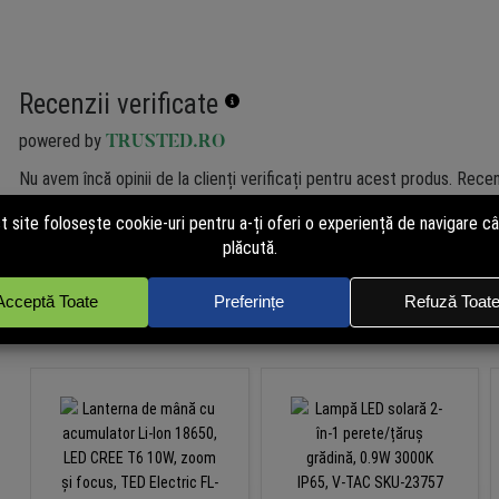
Recenzii verificate
powered by
TRUSTED.RO
Nu avem încă opinii de la clienți verificați pentru acest produs. Recen
de cei care au cumpărat pe site. Cumpără și tu acum pentru a putea p
independent!
Produse similare