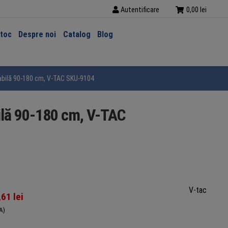
Autentificare
0,00
lei
stoc
Despre noi
Catalog
Blog
glabilă 90-180 cm, V-TAC SKU-9104
bilă 90-180 cm, V-TAC
V-tac
,61
lei
A)