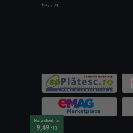
Hikvision
.
Nota clienților
9,49
/10