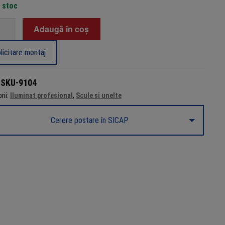
n stoc
tate
Adaugă în coș
ed
iu
licitare montaj
u
:
SKU-9104
ctoare
rii:
Iluminat profesional
,
Scule si unelte
me
Cerere postare în SICAP
ilă