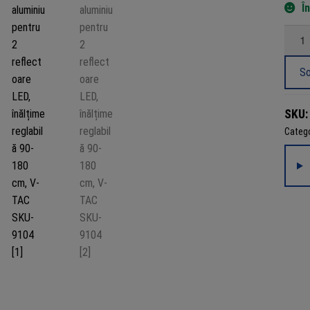
Î
Canti
Trepi
alumin
So
pentr
2
SKU
refle
Catego
LED,
înălți
reglab
90-
180
cm,
V-
TAC
SKU-
9104