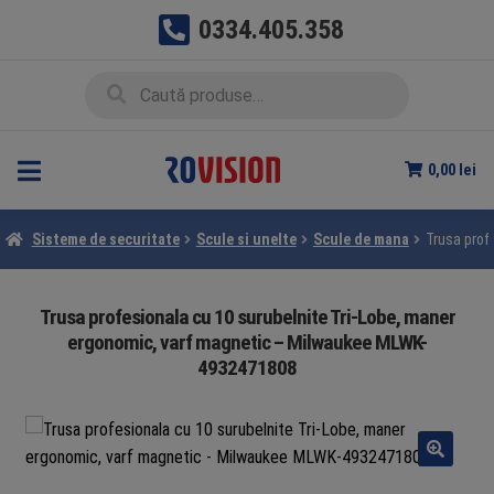
0334.405.358
Sari
Sari
Caută
Caută
la
la
după:
navigare
conținut
0,00
lei
Sisteme de securitate
Scule si unelte
Scule de mana
Trusa prof
Trusa profesionala cu 10 surubelnite Tri-Lobe, maner
ergonomic, varf magnetic – Milwaukee MLWK-
4932471808