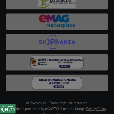
© Rovision.ro - Toate drepturile rezervate.
Nota clienților
This site is protected by reCAPTCHA and the Google
Privacy Policy
9,49
/10