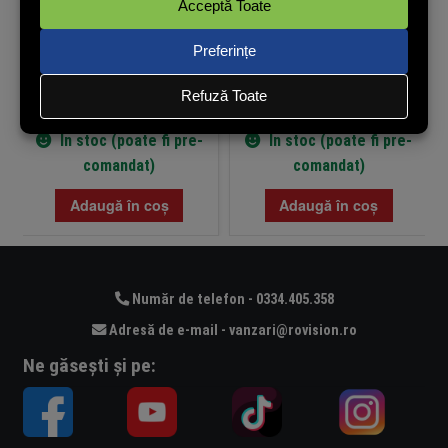
65,75
lei
93,93
lei
(cu TVA)
(cu TVA)
În stoc (poate fi pre-
În stoc (poate fi pre-
comandat)
comandat)
Adaugă în coș
Adaugă în coș
Număr de telefon - 0334.405.358
Adresă de e-mail - vanzari@rovision.ro
Ne găsești și pe: