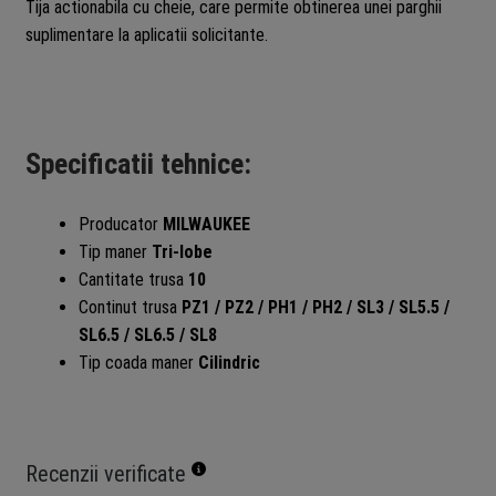
Tija actionabila cu cheie, care permite obtinerea unei parghii
suplimentare la aplicatii solicitante.
Specificatii tehnice:
Producator
MILWAUKEE
Tip maner
Tri-lobe
Cantitate trusa
10
Continut trusa
PZ1 / PZ2 / PH1 / PH2 / SL3 / SL5.5 /
SL6.5 / SL6.5 / SL8
Tip coada maner
Cilindric
Recenzii verificate