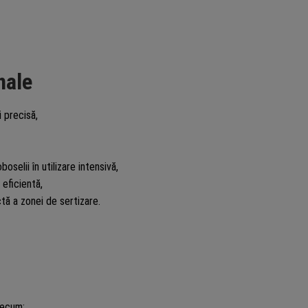
nale
 precisă,
selii în utilizare intensivă,
eficientă,
tă a zonei de sertizare.
recum: