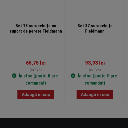
Set 18 șurubelnițe cu
Set 37 șurubelnițe
suport de perete Fieldmann
Fieldmann
65,75
lei
93,93
lei
(cu TVA)
(cu TVA)
În stoc (poate fi pre-
În stoc (poate fi pre-
comandat)
comandat)
Adaugă în coș
Adaugă în coș