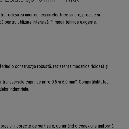
u realizarea unor conexiuni electrice sigure, precise și
 pentru utilizare intensivă, în medii tehnice exigente.
oferind o construcție robustă, rezistență mecanică ridicată și
i transversale cuprinse între 0,5 și 6,0 mm². Compatibilitatea
elor industriale:
presiunii corecte de sertizare, garantând o conexiune uniformă,