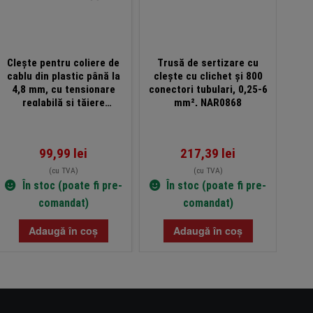
Clește pentru coliere de
Trusă de sertizare cu
Cl
cablu din plastic până la
clește cu clichet și 800
serti
4,8 mm, cu tensionare
conectori tubulari, 0,25-6
10 m
reglabilă și tăiere
mm², NAR0868
automată, WKK
99,99
lei
217,39
lei
(cu TVA)
(cu TVA)
În stoc (poate fi pre-
În stoc (poate fi pre-
comandat)
comandat)
Adaugă în coș
Adaugă în coș