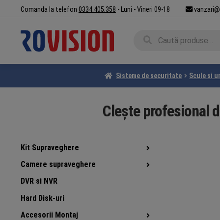
Sari
Sari
Comanda la telefon
0334.405.358
- Luni - Vineri 09-18
vanzari@
la
la
navigare
conținut
Caută
Caută
după:
Sisteme de securitate
Scule si u
Clește profesional d
Kit Supraveghere
Camere supraveghere
DVR si NVR
Hard Disk-uri
Accesorii Montaj