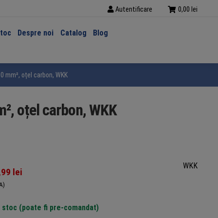
Autentificare
0,00
lei
stoc
Despre noi
Catalog
Blog
6,0 mm², oțel carbon, WKK
mm², oțel carbon, WKK
WKK
,99
lei
A)
n stoc (poate fi pre-comandat)