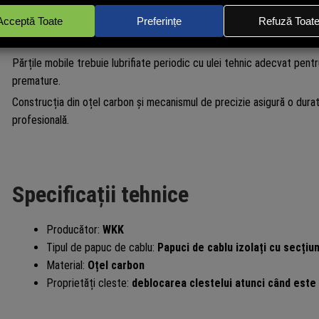
Pentru menținerea performanțelor funcționale, se recomandă curățarea 
de umiditate.
Părțile mobile trebuie lubrifiate periodic cu ulei tehnic adecvat pentr
premature.
Construcția din oțel carbon și mecanismul de precizie asigură o durată d
profesională.
Specificații tehnice
Producător:
WKK
Tipul de papuc de cablu:
Papuci de cablu izolați cu secțiun
Material:
Oțel carbon
Proprietăți cleste:
deblocarea clestelui atunci când este