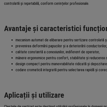
controlată și repetabilă, conform cerințelor profesionale.
Avantaje și caracteristici funcțio
mecanism automat de eliberare pentru sertizare controlată și
prevenirea deformării papucilor și a deteriorării conductorilor,
calitate constantă a conexiunilor, indiferent de operator,
mânere ergonomice pentru confort, stabilitate și reducerea obo
design compact pentru manevrabilitate ridicată și depozitare 
codare cromatică integrată pentru selectarea rapidă și corec
Aplicații și utilizare
Clestele de sertizat este destinat utilizării profesionale în domenii p