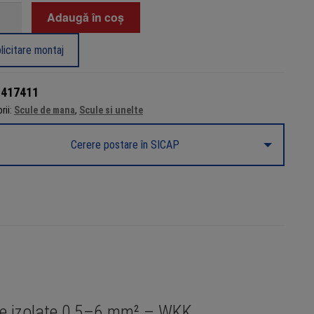
tate
Adaugă în coș
e
sional
licitare montaj
at
:
417411
nale
rii:
Scule de mana
,
Scule si unelte
e
Cerere postare în SICAP
n,
ale izolate 0,5–6 mm² – WKK