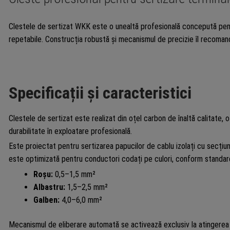
Clestele de sertizat WKK este o unealtă profesională concepută pentr
repetabile. Construcția robustă și mecanismul de precizie îl recomandă
Specificații și caracteristici
Clestele de sertizat este realizat din oțel carbon de înaltă calitate, 
durabilitate în exploatare profesională.
Este proiectat pentru sertizarea papucilor de cablu izolați cu secțiun
este optimizată pentru conductori codați pe culori, conform standard
Roșu:
0,5–1,5 mm²
Albastru:
1,5–2,5 mm²
Galben:
4,0–6,0 mm²
Mecanismul de eliberare automată se activează exclusiv la atingerea 