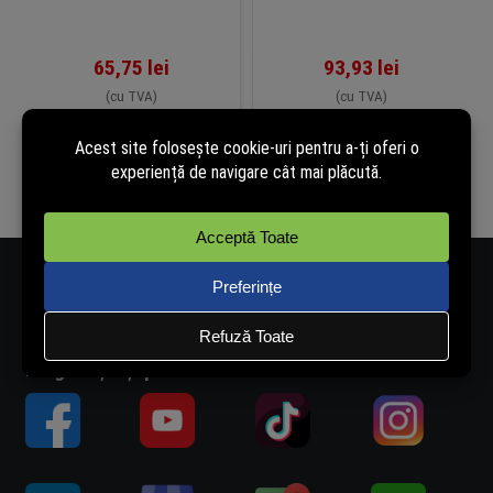
65,75
lei
93,93
lei
(cu TVA)
(cu TVA)
În stoc (poate fi pre-
În stoc (poate fi pre-
comandat)
comandat)
Adaugă în coș
Adaugă în coș
Număr de telefon - 0334.405.358
Adresă de e-mail - vanzari@rovision.ro
Ne găsești și pe: