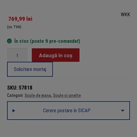
WKK
769,99
lei
(cu TVA)
În stoc (poate fi pre-comandat)
Cantitate
Adaugă în coș
Clește
profesional
Solicitare montaj
de
sertizare
SKU:
57818
cu
Categorii:
Scule de mana
,
Scule si unelte
3
profile
Cerere postare în SICAP
interschimbabile,
WKK