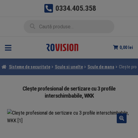
0334.405.358
Sari
Sari
Caută
Caută
la
la
după:
navigare
conținut
0,00
lei
Sisteme de securitate
Scule si unelte
Scule de mana
Clește prof
Clește profesional de sertizare cu 3 profile
interschimbabile, WKK