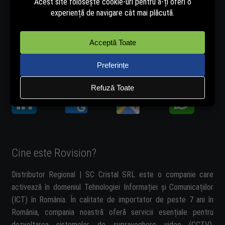
Număr de telefon - 0334.405.358
Adresă de e-mail - vanzari@rovision.ro
Ne găsești și pe:
Cine este Rovision?
Distributor Regional | SC Cristal SRL este o companie care
activează în domeniul Tehnologiei Informației și Comunicațiilor
(ICT) în România. În calitate de importator de peste 7 ani în
România, compania noastră oferă servicii esențiale pentru
dezvoltarea sistemelor de supraveghere video (CCTV).