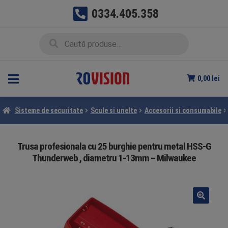
0334.405.358
Sari
Sari
Caută
Caută
la
la
după:
navigare
conținut
0,00
lei
Sisteme de securitate
Scule si unelte
Accesorii si consumabile
Trusa profesionala cu 25 burghie pentru metal HSS-G
Thunderweb , diametru 1-13mm – Milwaukee