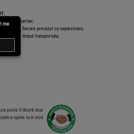
UT
;
ridicata pe santier;
mente mici, fiecare prevazut cu separatoare;
nutului in timpul transportului;
zia poate fi lăsată doar
ublica opinia ta în mod