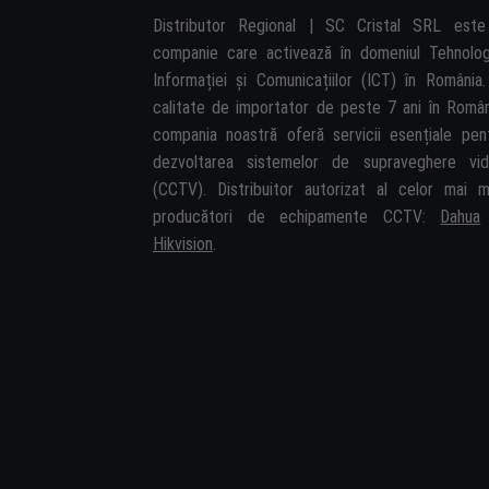
Distributor Regional | SC Cristal SRL est
companie care activează în domeniul Tehnolog
Informației și Comunicațiilor (ICT) în România.
calitate de importator de peste 7 ani în Român
compania noastră oferă servicii esențiale pen
dezvoltarea sistemelor de supraveghere vi
(CCTV). Distribuitor autorizat al celor mai m
producători de echipamente CCTV:
Dahua
Hikvision
.