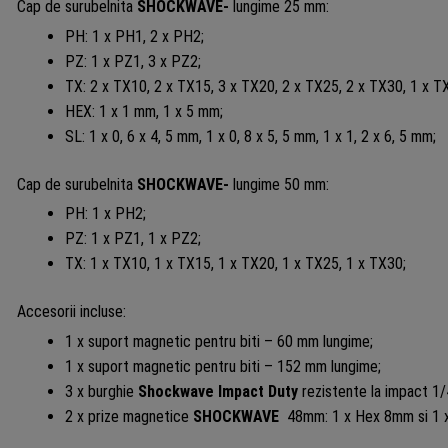
Cap de surubelnita
SHOCKWAVE-
lungime 25 mm:
PH: 1 x PH1, 2 x PH2;
PZ: 1 x PZ1, 3 x PZ2;
TX: 2 x TX10, 2 x TX15, 3 x TX20, 2 x TX25, 2 x TX30, 1 x T
HEX: 1 x 1 mm, 1 x 5 mm;
SL: 1 x 0, 6 x 4, 5 mm, 1 x 0, 8 x 5, 5 mm, 1 x 1, 2 x 6, 5 mm;
Cap de surubelnita
SHOCKWAVE-
lungime 50 mm:
PH: 1 x PH2;
PZ: 1 x PZ1, 1 x PZ2;
TX: 1 x TX10, 1 x TX15, 1 x TX20, 1 x TX25, 1 x TX30;
Accesorii incluse:
1 x suport magnetic pentru biti – 60 mm lungime;
1 x suport magnetic pentru biti – 152 mm lungime;
3 x burghie
Shockwave Impact Duty
rezistente la impact 1
2 x prize magnetice
SHOCKWAVE
48mm: 1 x Hex 8mm si 1