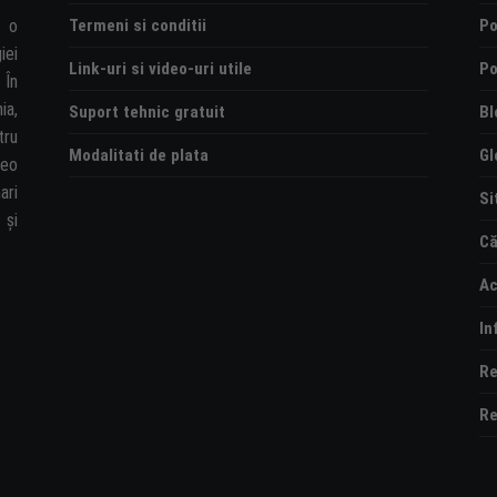
Termeni si conditii
Po
e o
iei
Link-uri si video-uri utile
Po
 În
ia,
Suport tehnic gratuit
Bl
tru
Modalitati de plata
Gl
deo
ari
Si
și
Că
Ac
In
Re
Re