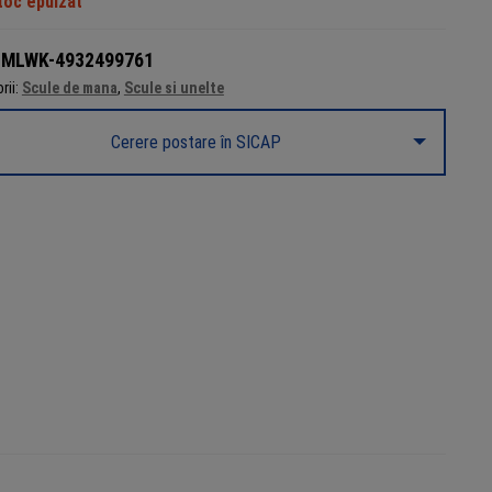
toc epuizat
:
MLWK-4932499761
rii:
Scule de mana
,
Scule si unelte
Cerere postare în SICAP