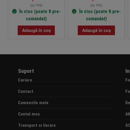
(cu TVA)
(cu TVA)
În stoc (poate fi pre-
În stoc (poate fi pre-
comandat)
comandat)
Adaugă în coș
Adaugă în coș
Suport
I
Cariere
Fo
Contact
Fo
Comenzile mele
De
Contul meu
A
Transport si livrare
S