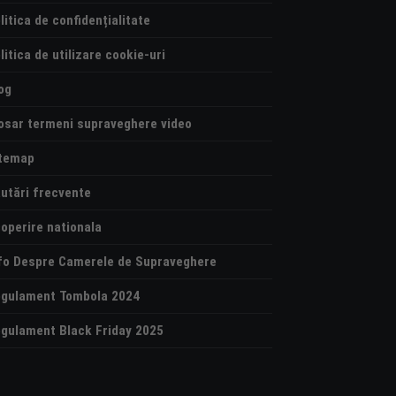
litica de confidențialitate
litica de utilizare cookie-uri
og
osar termeni supraveghere video
temap
utări frecvente
operire nationala
fo Despre Camerele de Supraveghere
gulament Tombola 2024
gulament Black Friday 2025