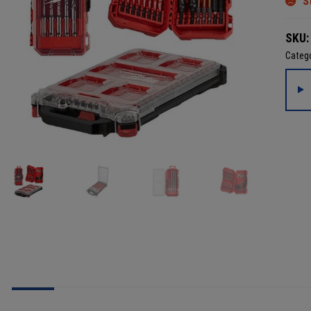
S
SKU
Catego