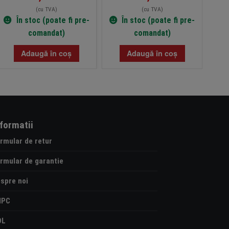
(cu TVA)
(cu TVA)
În stoc (poate fi pre-
În stoc (poate fi pre-
comandat)
comandat)
Adaugă în coș
Adaugă în coș
nformatii
rmular de retur
rmular de garantie
spre noi
NPC
OL