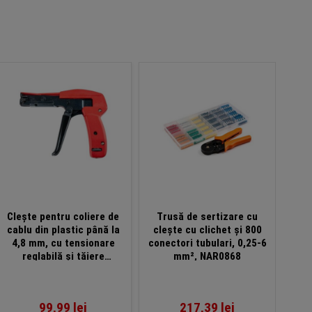
Clește pentru coliere de
Trusă de sertizare cu
Cl
cablu din plastic până la
clește cu clichet și 800
sert
4,8 mm, cu tensionare
conectori tubulari, 0,25-6
0,5-
reglabilă și tăiere
mm², NAR0868
automată, WKK
99,99
lei
217,39
lei