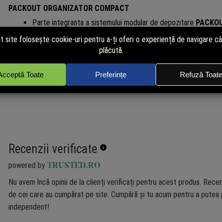
PACKOUT ORGANIZATOR COMPACT
Parte integranta a sistemului modular de depozitare
PACKO
Fabricat din polimeri rezistenti la impact, pentru durabilitate 
Interior compartimentat: 2 compartimente mari si 8 comparti
Capac cu sistem antideplasare, care previne amestecarea conti
Etansare IP65, rezistenta la apa, praf si resturi de santier;
Dimensiuni (mm): 248×64×416.
Recenzii verificate
powered by
TRUSTED.RO
Nu avem încă opinii de la clienți verificați pentru acest produs. Recen
de cei care au cumpărat pe site. Cumpără și tu acum pentru a putea p
independent!