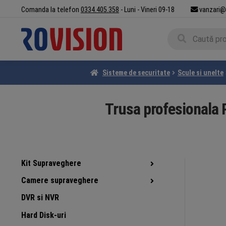
Sari
Sari
Comanda la telefon
0334.405.358
- Luni - Vineri 09-18
vanzari@
la
la
Caută
navigare
conținut
Caută
după:
Sisteme de securitate
Scule si unelte
Trusa profesionala
Kit Supraveghere
Camere supraveghere
DVR si NVR
Hard Disk-uri