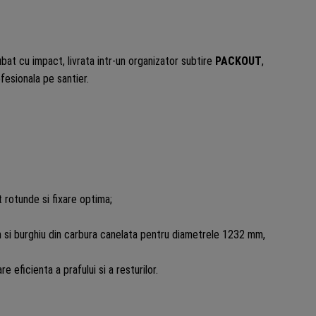
at cu impact, livrata intr-un organizator subtire
PACKOUT
,
fesionala pe santier.
 rotunde si fixare optima;
 si burghiu din carbura canelata pentru diametrele 1232 mm,
e eficienta a prafului si a resturilor.