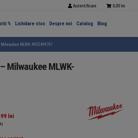
Autentificare
0,00
lei
tii %
Lichidare stoc
Despre noi
Catalog
Blog
 – Milwaukee MLWK-4932499761
e – Milwaukee MLWK-
,99
lei
A)