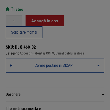
În stoc
Cantitate
Adaugă în coș
Unghi
exterior
Solicitare montaj
ajustabil
pentru
SKU:
DLX-460-02
canal
Categorii:
Accesorii Montaj CCTV
,
Canal cablu si doze
cablu
46×18
Cerere postare în SICAP
mm,
alb
RAL
9010-
9016,
Descriere
DLX
Informații suplimentare