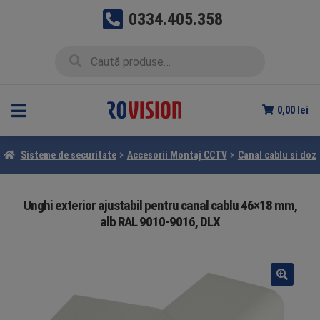
0334.405.358
Sari
Sari
Caută
Caută
la
la
după:
navigare
conținut
0,00
lei
Sisteme de securitate
Accesorii Montaj CCTV
Canal cablu si doz
Unghi exterior ajustabil pentru canal cablu 46×18 mm,
alb RAL 9010-9016, DLX