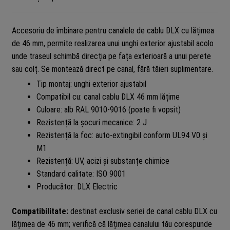
Accesoriu de îmbinare pentru canalele de cablu DLX cu lățimea
de 46 mm, permite realizarea unui unghi exterior ajustabil acolo
unde traseul schimbă direcția pe fața exterioară a unui perete
sau colț. Se montează direct pe canal, fără tăieri suplimentare.
Tip montaj: unghi exterior ajustabil
Compatibil cu: canal cablu DLX 46 mm lățime
Culoare: alb RAL 9010-9016 (poate fi vopsit)
Rezistență la șocuri mecanice: 2 J
Rezistență la foc: auto-extingibil conform UL94 V0 și
M1
Rezistență: UV, acizi și substanțe chimice
Standard calitate: ISO 9001
Producător: DLX Electric
Compatibilitate:
destinat exclusiv seriei de canal cablu DLX cu
lățimea de 46 mm; verifică că lățimea canalului tău corespunde