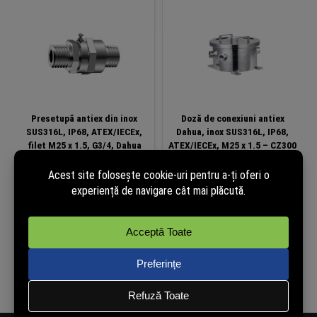
Presetupă antiex din inox
Doză de conexiuni antiex
SUS316L, IP68, ATEX/IECEx,
Dahua, inox SUS316L, IP68,
filet M25 x 1.5, G3/4, Dahua
ATEX/IECEx, M25 x 1.5 – CZ300
ZAEX02
Disponibil la
Disponibil la
comandă
comandă
Detalii...
Detalii...