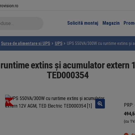
rovision.ro
Solicită montaj
Magazin
Promo
Surse de alimentare si UPS
UPS
UPS 550VA/300W cu runtime extins și a
ntime extins și acumulator extern 
TED000354
-7%
PRP: 
494,
(cu TV