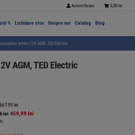
Autentificare
0,00
lei
tii %
Lichidare stoc
Despre noi
Catalog
Blog
cumulator extern 12V AGM, TED Electric TED000354
12V AGM, TED Electric
667.99 lei
459,99
lei
56
lei
A)