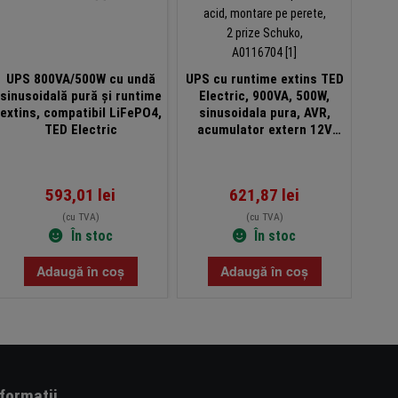
UPS 800VA/500W cu undă
UPS cu runtime extins TED
U
sinusoidală pură și runtime
Electric, 900VA, 500W,
runt
extins, compatibil LiFePO4,
sinusoidala pura, AVR,
exte
TED Electric
acumulator extern 12V
(ne
LiFePO4 sau plumb-acid,
montare pe perete, 2 prize
Schuko, A0116704
593,01
lei
621,87
lei
(cu TVA)
(cu TVA)
În stoc
În stoc
Adaugă în coș
Adaugă în coș
nformatii