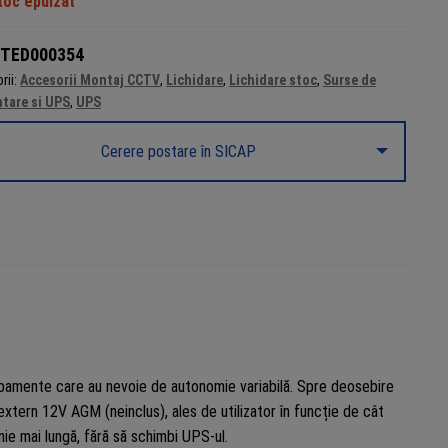
toc epuizat
TED000354
rii:
Accesorii Montaj CCTV
,
Lichidare
,
Lichidare stoc
,
Surse de
ntare si UPS
,
UPS
Cerere postare în SICAP
hipamente care au nevoie de autonomie variabilă. Spre deosebire
xtern 12V AGM (neinclus), ales de utilizator în funcție de cât
e mai lungă, fără să schimbi UPS-ul.