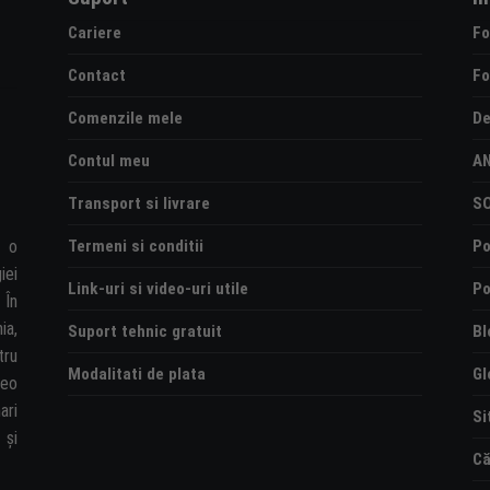
Cariere
Fo
Contact
Fo
Comenzile mele
De
Contul meu
A
Transport si livrare
S
Termeni si conditii
Po
e o
iei
Link-uri si video-uri utile
Po
 În
ia,
Suport tehnic gratuit
Bl
tru
Modalitati de plata
Gl
deo
ari
Si
și
Că