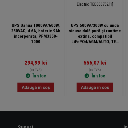
UPS Dahua 1000VA/600W,
UPS 500VA/300W cu undă
230VAC, 4.6A, baterie 9Ah
sinusoidală pură și runtime
incorporata, PFM3350-
extins, compatibil
1000
LiFePO4/AGM/AUTO, TED
Electric TED006752
294,99
lei
556,07
lei
(cu TVA)
(cu TVA)
În stoc
În stoc
Adaugă în coș
Adaugă în coș
Suport
I