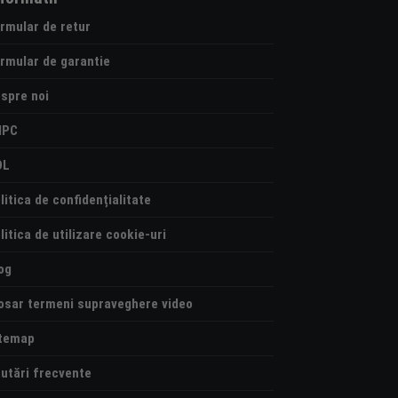
rmular de retur
rmular de garantie
spre noi
NPC
OL
litica de confidențialitate
litica de utilizare cookie-uri
og
osar termeni supraveghere video
temap
utări frecvente