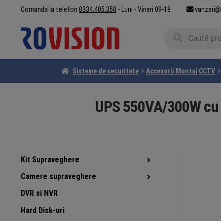
Sari
Sari
Comanda la telefon
0334.405.358
- Luni - Vineri 09-18
vanzari@
la
la
Caută
navigare
conținut
Caută
după:
Sisteme de securitate
Accesorii Montaj CCTV
UPS 550VA/300W cu ru
Kit Supraveghere
Camere supraveghere
DVR si NVR
Hard Disk-uri