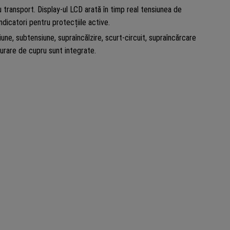
 transport. Display-ul LCD arată în timp real tensiunea de
 indicatori pentru protecțiile active.
e, subtensiune, supraîncălzire, scurt-circuit, supraîncărcare
șurare de cupru sunt integrate.