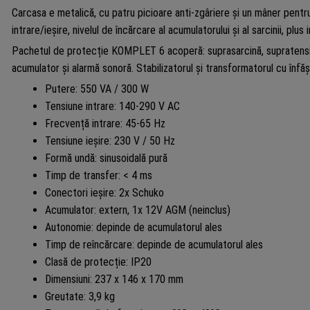
Carcasa e metalică, cu patru picioare anti-zgâriere și un mâner pentru
intrare/ieșire, nivelul de încărcare al acumulatorului și al sarcinii, plus
Pachetul de protecție KOMPLET 6 acoperă: suprasarcină, supratensiun
acumulator și alarmă sonoră. Stabilizatorul și transformatorul cu înfă
Putere: 550 VA / 300 W
Tensiune intrare: 140-290 V AC
Frecvență intrare: 45-65 Hz
Tensiune ieșire: 230 V / 50 Hz
Formă undă: sinusoidală pură
Timp de transfer: < 4 ms
Conectori ieșire: 2x Schuko
Acumulator: extern, 1x 12V AGM (neinclus)
Autonomie: depinde de acumulatorul ales
Timp de reîncărcare: depinde de acumulatorul ales
Clasă de protecție: IP20
Dimensiuni: 237 x 146 x 170 mm
Greutate: 3,9 kg