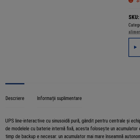
S
SKU:
Catego
alime
Descriere
Informații suplimentare
UPS line-interactive cu sinusoidă pură, gândit pentru centrale și ec
de modelele cu baterie internă fixă, acesta folosește un acumulator e
timp de backup e necesar: un acumulator mai mare înseamnă autonomi