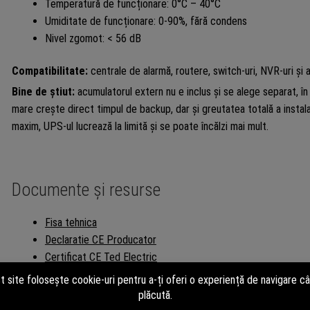
Temperatură de funcționare: 0°C – 40°C
Umiditate de funcționare: 0-90%, fără condens
Nivel zgomot: < 56 dB
Compatibilitate:
centrale de alarmă, routere, switch-uri, NVR-uri ș
Bine de știut:
acumulatorul extern nu e inclus și se alege separat, î
mare crește direct timpul de backup, dar și greutatea totală a instala
maxim, UPS-ul lucrează la limită și se poate încălzi mai mult.
Documente și resurse
Fisa tehnica
Declaratie CE Producator
Certificat CE Ted Electric
Certificat garantie