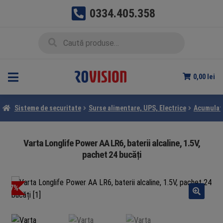
0334.405.358
Sari
Sari
Caută
Caută
la
la
după:
navigare
conținut
0,00
lei
Sisteme de securitate
Surse alimentare, UPS, Electrice
Acumulato
Varta Longlife Power AA LR6, baterii alcaline, 1.5V,
pachet 24 bucăți
-7%