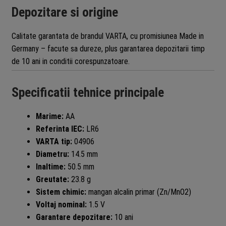
Depozitare si origine
Calitate garantata de brandul VARTA, cu promisiunea Made in
Germany – facute sa dureze, plus garantarea depozitarii timp
de 10 ani in conditii corespunzatoare.
Specificatii tehnice principale
Marime:
AA
Referinta IEC:
LR6
VARTA tip:
04906
Diametru:
14.5 mm
Inaltime:
50.5 mm
Greutate:
23.8 g
Sistem chimic:
mangan alcalin primar (Zn/MnO2)
Voltaj nominal:
1.5 V
Garantare depozitare:
10 ani