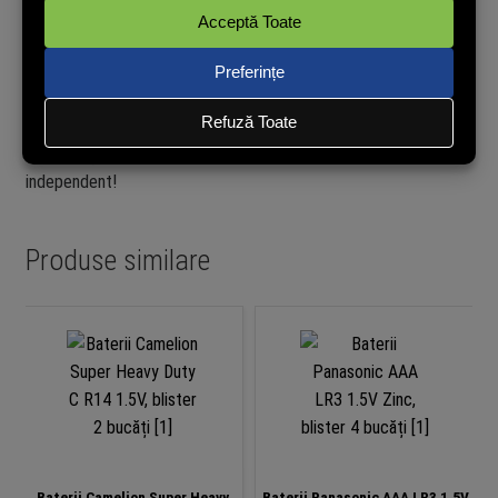
Recenzii verificate
powered by
TRUSTED.RO
Nu avem încă opinii de la clienți verificați pentru acest produs.
Recenzia poate fi lăsată doar de cei care au cumpărat pe site.
Cumpără și tu acum pentru a putea publica opinia ta în mod
independent!
Produse similare
Baterii Camelion Super Heavy
Baterii Panasonic AAA LR3 1.5V