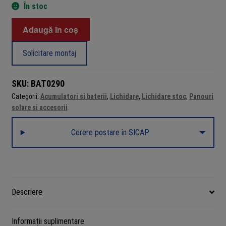
În stoc
Cantitate
Adaugă în coș
Varta
Longlife
Solicitare montaj
Power
AA
SKU:
BAT0290
LR6,
Categorii:
Acumulatori si baterii
,
Lichidare
,
Lichidare stoc
,
Panouri
baterii
solare si accesorii
alcaline,
1.5V,
Cerere postare în SICAP
pachet
24
bucăți
Descriere
Informații suplimentare