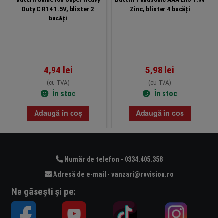
Duty C R14 1.5V, blister 2
Zinc, blister 4 bucăți
bucăți
4,94
lei
5,98
lei
(cu TVA)
(cu TVA)
În stoc
În stoc
Adaugă în coș
Adaugă în coș
Număr de telefon - 0334.405.358
Adresă de e-mail - vanzari@rovision.ro
Ne găsești și pe: