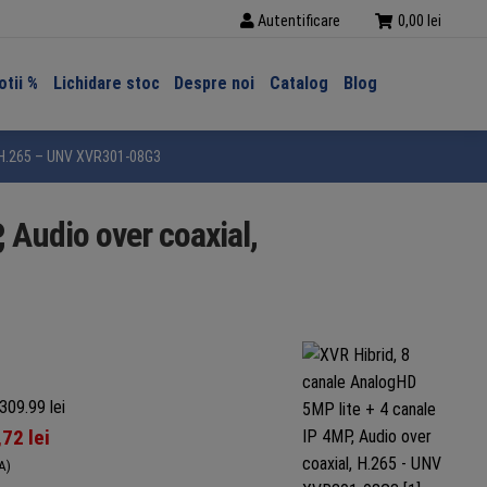
Autentificare
0,00
lei
tii %
Lichidare stoc
Despre noi
Catalog
Blog
l, H.265 – UNV XVR301-08G3
 Audio over coaxial,
309.99 lei
,72
lei
A)