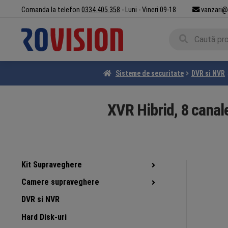
Sari
Sari
Comanda la telefon
0334.405.358
- Luni - Vineri 09-18
vanzari@
la
la
Caută
navigare
conținut
Caută
după:
Sisteme de securitate
DVR si NVR
XVR Hibrid, 8 canal
Kit Supraveghere
Camere supraveghere
DVR si NVR
Hard Disk-uri