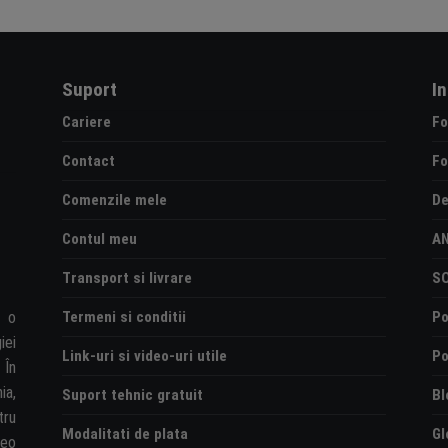
Suport
I
Cariere
Fo
Contact
Fo
Comenzile mele
De
Contul meu
A
Transport si livrare
S
Termeni si conditii
Po
e o
iei
Link-uri si video-uri utile
Po
 În
ia,
Suport tehnic gratuit
Bl
tru
Modalitati de plata
Gl
deo