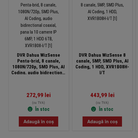
DVR Dahua WizSense
DVR Dahua WizSense 8
Penta-brid, 8 canale,
canale, 5MP, SMD Plus, AI
1080N/720p, SMD Plus, AI
Coding, 1 HDD, XVR1B08H-
Coding, audio bidirectional
I/T
coaxial, pana la 10 camere
IP 6MP, 1 HDD 6TB,
XVR1B08-I/T
272,99
lei
443,99
lei
(cu TVA)
(cu TVA)
În stoc
În stoc
Adaugă în coș
Adaugă în coș