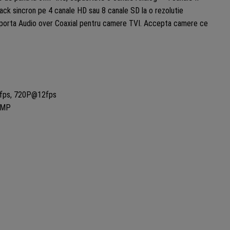
ack sincron pe 4 canale HD sau 8 canale SD la o rezolutie
porta Audio over Coaxial pentru camere TVI. Accepta camere ce
fps, 720P@12fps
4MP