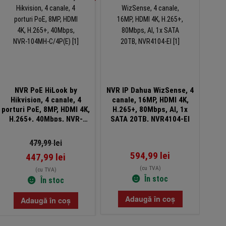
NVR PoE HiLook by
NVR IP Dahua WizSense, 4
NV
Hikvision, 4 canale, 4
canale, 16MP, HDMI 4K,
Hi
porturi PoE, 8MP, HDMI 4K,
H.265+, 80Mbps, AI, 1x
port
H.265+, 40Mbps, NVR-
SATA 20TB, NVR4104-EI
H.26
104MH-C/4P(E)
75W
479,99
lei
594,99
lei
447,99
lei
(cu TVA)
(cu TVA)
În stoc
În stoc
Adaugă în coș
Adaugă în coș