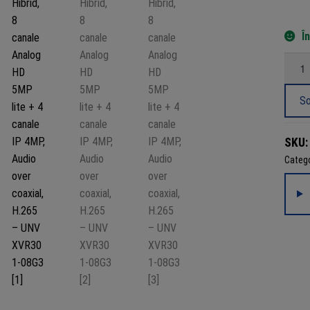
Î
Canti
XVR
Hibrid
So
8
canal
SKU
Analo
Catego
5MP
lite
+
4
canal
IP
4MP,
Audio
over