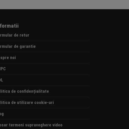
nformatii
rmular de retur
rmular de garantie
spre noi
NPC
OL
litica de confidențialitate
litica de utilizare cookie-uri
og
osar termeni supraveghere video