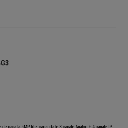
l,
01-
8G3
e de pana la 5MP lite, capacitate 8 canale Analog + 4 canale IP