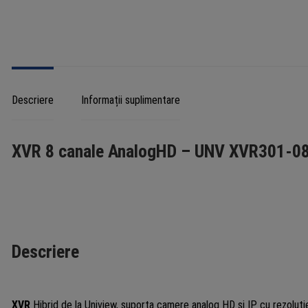
coaxia
H.265
-
UNV
XVR3
08G3
Descriere
Informații suplimentare
XVR 8 canale AnalogHD – UNV XVR301-0
Descriere
XVR
Hibrid de la Uniview, suporta camere analog HD si IP cu rezoluti