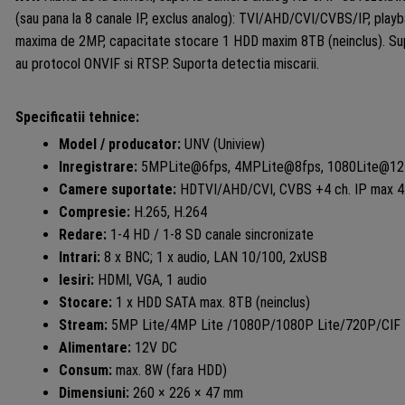
(sau pana la 8 canale IP, exclus analog): TVI/AHD/CVI/CVBS/IP, playb
maxima de 2MP, capacitate stocare 1 HDD maxim 8TB (neinclus). Su
au protocol ONVIF si RTSP. Suporta detectia miscarii.
Specificatii tehnice:
Model / producator:
UNV (Uniview)
Inregistrare:
5MPLite@6fps, 4MPLite@8fps, 1080Lite@12
Camere suportate:
HDTVI/AHD/CVI, CVBS +4 ch. IP max 
Compresie:
H.265, H.264
Redare:
1-4 HD / 1-8 SD canale sincronizate
Intrari:
8 x BNC; 1 x audio, LAN 10/100, 2xUSB
Iesiri:
HDMI, VGA, 1 audio
Stocare:
1 x HDD SATA max. 8TB (neinclus)
Stream:
5MP Lite/4MP Lite /1080P/1080P Lite/720P/CIF
Alimentare:
12V DC
Consum:
max. 8W (fara HDD)
Dimensiuni:
260 × 226 × 47 mm