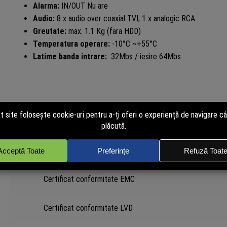
Alarma:
IN/OUT Nu are
Audio:
8 x audio over coaxial TVI, 1 x analogic RCA
Greutate:
max. 1.1 Kg (fara HDD)
Temperatura operare:
-10°C ~+55°C
Latime banda intrare:
32Mbs / iesire 64Mbs
Documente si manuale
Specificatii tehnice XVR301-08G4
Certificat conformitate EMC
Certificat conformitate LVD