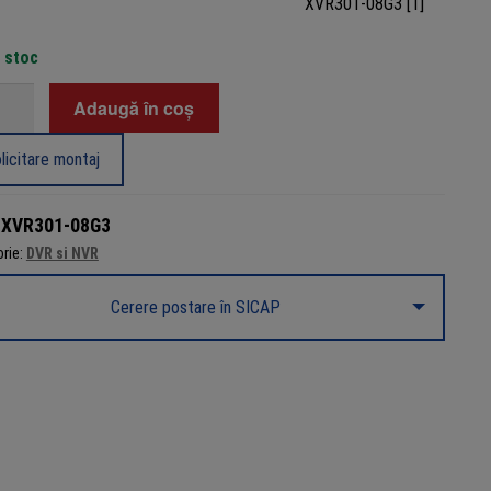
n stoc
tate
Adaugă în coș
,
licitare montaj
e
:
XVR301-08G3
gHD
rie:
DVR si NVR
Cerere postare în SICAP
e