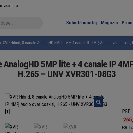
rovision.ro
Solicită montaj
Magazin
Promo
XVR Hibrid, 8 canale AnalogHD 5MP lite + 4 canale IP 4MP, Audio over coaxia
e AnalogHD 5MP lite + 4 canale IP 4MP,
H.265 – UNV XVR301-08G3
PRP: 
265
(cu TV